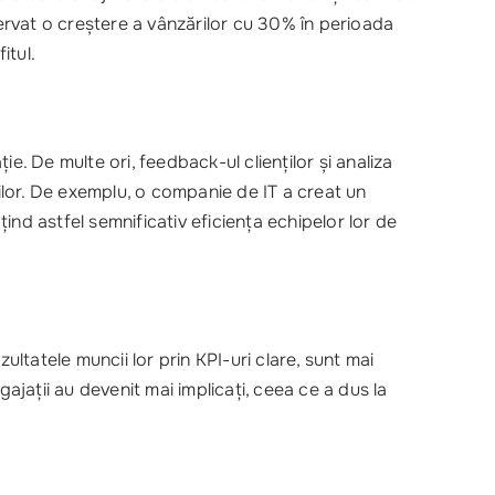
servat o creștere a vânzărilor cu 30% în perioada
itul.
e. De multe ori, feedback-ul clienților și analiza
or. De exemplu, o companie de IT a creat un
nd astfel semnificativ eficiența echipelor lor de
ultatele muncii lor prin KPI-uri clare, sunt mai
jații au devenit mai implicați, ceea ce a dus la