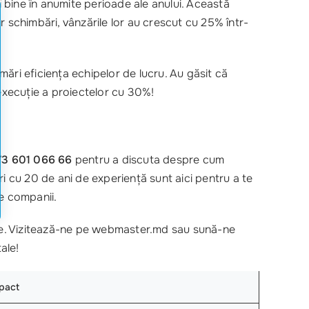
 bine în anumite perioade ale anului. Această
 schimbări, vânzările lor au crescut cu 25% într-
mări eficiența echipelor de lucru. Au găsit că
 execuție a proiectelor cu 30%!
73 601 066 66
pentru a discuta despre cum
tri cu 20 de ani de experiență sunt aici pentru a te
te companii.
ele. Vizitează-ne pe webmaster.md sau sună-ne
ale!
pact