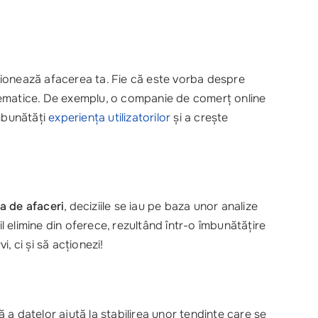
onează afacerea ta. Fie că este vorba despre
roblematice. De exemplu, o companie de comerț online
mbunătăți
experiența utilizatorilor
și a crește
a de afaceri
, deciziile se iau pe baza unor analize
l elimine din oferece, rezultând într-o îmbunătățire
, ci și să acționezi!
 a datelor ajută la stabilirea unor tendințe care se