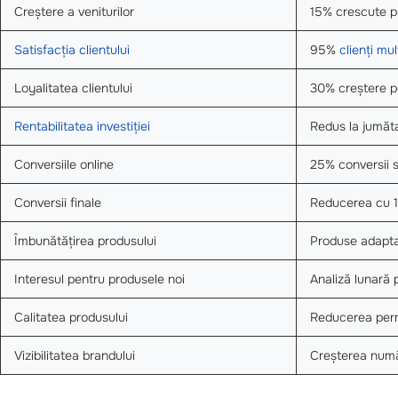
Creștere a veniturilor
15% crescute p
Satisfacția clientului
95%
clienți mul
Loyalitatea clientului
30% creștere p
Rentabilitatea investiției
Redus la jumăt
Conversiile online
25% conversii s
Conversii finale
Reducerea cu 15
Îmbunătățirea produsului
Produse adaptat
Interesul pentru produsele noi
Analiză lunară 
Calitatea produsului
Reducerea per
Vizibilitatea brandului
Creșterea numă