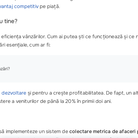
vantaj competitiv
pe piață.
u tine?
 eficiența vânzărilor. Cum ai putea ști ce funcționează și ce
ări esențiale, cum ar fi:
zări?
e dezvoltare
și pentru a crește profitabilitatea. De fapt, un al
ere a veniturilor de până la 20% în primii doi ani.
s să implementeze un sistem de
colectare metrica de afaceri