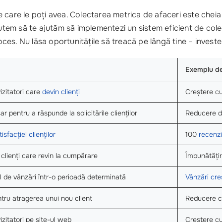
 care le poți avea. Colectarea metrica de afaceri este cheia
tem să te ajutăm să implementezi un sistem eficient de colecta
oces. Nu lăsa oportunitățile să treacă pe lângă tine – investeșt
Exemplu d
izitatori care
devin clienți
Creștere cu
r pentru a răspunde la solicitările clienților
Reducere de
sfacției clienților
100
recenzi
clienți care revin la cumpărare
Îmbunătățir
l de vânzări într-o perioadă determinată
Vânzări cr
ntru atragerea unui nou client
Reducere c
zitatori pe site-ul web
Crestere 