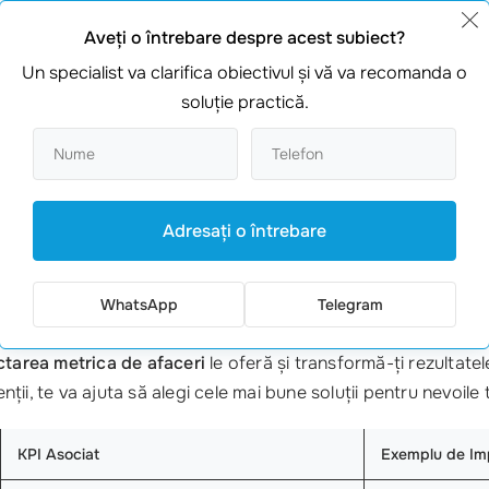
în magazine, a observat că anumite produse se vând mult mai
și să îmbunătățească campaniile de marketing. În urma acestor
Aveţi o întrebare despre acest subiect?
Un specialist va clarifica obiectivul şi vă va recomanda o
soluţie practică.
e care a folosit
colectarea metrica de afaceri
pentru a-și ur
șit să le reconfigureze. Rezultatul? O reducere a timpului de
Adresaţi o întrebare
Este timpul să îți transformi afacerea! Contactează-ne la
+3
PI
poate duce
afacerea ta
la următorul nivel. Specialistii noș
WhatsApp
Telegram
ngur loc, astfel încât nu trebuie să te mai preocupi de mai mul
ctarea metrica de afaceri
le oferă și transformă-ți rezultat
nții, te va ajuta să alegi cele mai bune soluții pentru nevoile t
KPI Asociat
Exemplu de Im