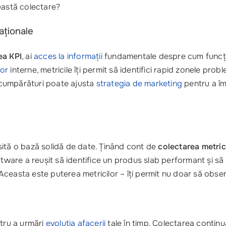
eastă colectare?
aționale
ea KPI
, ai
acces la informații
fundamentale despre cum funcți
lor
interne, metricile îți permit să identifici rapid zonele p
 cumpărături poate ajusta
strategia de marketing
pentru a î
sită o bază solidă de date. Ținând cont de
colectarea metric
tware a reușit să identifice un produs slab performant și să i
 Aceasta este puterea metricilor – îți permit nu doar să observi
ntru a urmări
evoluția afacerii
tale în timp. Colectarea continuă