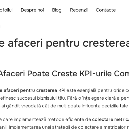
ofoliul
Despre noi
Blog
Recenzii
Contacte
i
 afaceri pentru cresterea
faceri Poate Creste KPI-urile Com
e afaceri pentru cresterea KPI
este esențială pentru orice c
finesc succesul biznisului tău. Fără o înțelegere clară a pe
e-ai gândit vreodată cât de mult poate influența deciziile tal
le care implementează metode eficiente de
colectare metric
panii! Implementarea unei strategii de colectare a metricalor 