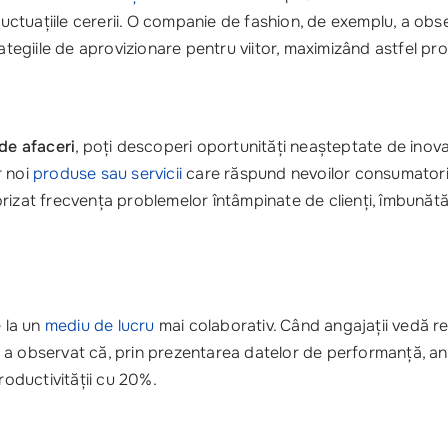
fluctuațiile cererii. O companie de fashion, de exemplu, a ob
ategiile de aprovizionare pentru viitor, maximizând astfel prof
de afaceri
, poți descoperi oportunități neașteptate de inovați
r noi
produse sau servicii
care răspund nevoilor consumatoril
izat frecvența problemelor întâmpinate de clienți, îmbunătăți
e la un
mediu de lucru
mai colaborativ. Când angajații vedă rez
a observat că, prin prezentarea datelor de performanță, anga
roductivității cu 20%.