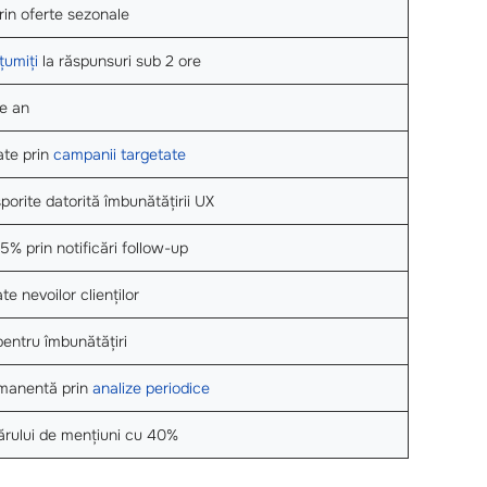
rin oferte sezonale
țumiți
la răspunsuri sub 2 ore
e an
ate prin
campanii targetate
porite datorită îmbunătățirii UX
% prin notificări follow-up
e nevoilor clienților
pentru îmbunătățiri
manentă prin
analize periodice
rului de mențiuni cu 40%