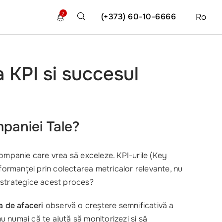
2
(+373) 60-10-6666
Ro
 KPI si succesul
paniei Tale?
ompanie care vrea să exceleze. KPI-urile (Key
rformanței prin colectarea metricalor relevante, nu
e strategice acest proces?
a de afaceri
observă o creștere semnificativă a
nu numai că te ajută să monitorizezi și să