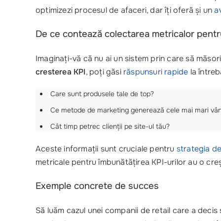
optimizezi procesul de afaceri, dar îți oferă și un
a
De ce contează colectarea metricalor pentr
Imaginați-vă că nu ai un sistem prin care să măsori
cresterea KPI
, poți găsi
răspunsuri rapide
la întreb
Care sunt produsele tale de top?
Ce metode de marketing generează cele mai mari vân
Cât timp petrec clienții pe site-ul tău?
Aceste informații sunt cruciale pentru
strategia d
metricale pentru îmbunătățirea KPI-urilor au o creșt
Exemple concrete de succes
Să luăm cazul unei companii de retail care a deci