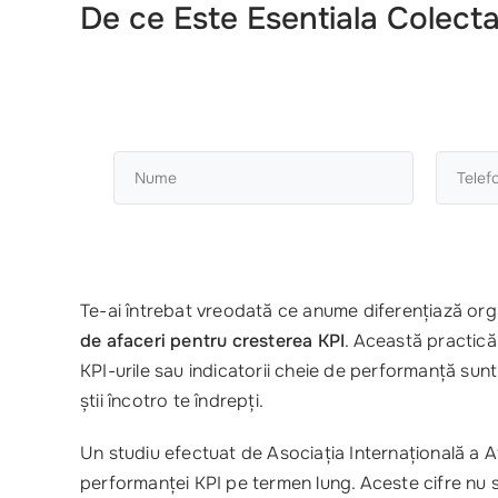
De ce Este Esentiala Colect
Te-ai întrebat vreodată ce anume diferențiază orga
de afaceri pentru cresterea KPI
. Această practică
KPI-urile sau indicatorii cheie de performanță su
știi încotro te îndrepți.
Un studiu efectuat de Asociația Internațională a A
performanței KPI pe termen lung. Aceste cifre nu s