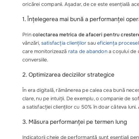
oricărei companii. Așadar, de ce este esențială ac
1. Înțelegerea mai bună a performanței oper
Prin
colectarea metrica de afaceri pentru crester
vânzări,
satisfacția clienților
sau
eficiența procese
care monitorizează
rata de abandon
a coșului de
conversiile.
2. Optimizarea deciziilor strategice
În era digitală, rămânerea pe calea cea bună nece
clare, nu pe intuiții. De exemplu, o companie de sof
a satisfacției clienților cu 50% în doar câteva luni.
3. Măsura performanței pe termen lung
Indicatorii cheie de performanță sunt esențiali pe