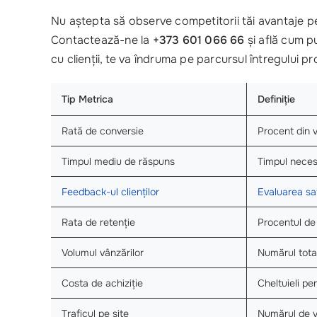
Nu aștepta să observe competitorii tăi avantaje pe
Contactează-ne la
+373 601 066 66
și află cum pu
cu clienții, te va îndruma pe parcursul întregului pr
Tip Metrica
Definiție
Rată de conversie
Procent din v
Timpul mediu de răspuns
Timpul necesa
Feedback-ul clienților
Evaluarea sati
Rata de retenție
Procentul de 
Volumul vânzărilor
Numărul tota
Costa de achiziție
Cheltuieli pe
Traficul pe site
Numărul de vi