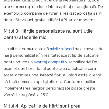
experimentată, precum cei de la webmaster.md, poți
transforma rapid o idee într-o aplicație funcțională. De
exemplu, o companie de livrări a realizat aplicația sa în
doar câteva luni, grație utilizării API-urilor moderne!
Mitul 3: Hărțile personalizate nu sunt utile
pentru afacerile mici
Un alt mit comun este că
micile afaceri
nu au nevoie de
hărți personalizate. În realitate, acest tip de aplicație
poate aduce un
avantaj competitiv
semnificativ! De
exemplu, un florar local poate crea o aplicație care
arată locațiile unde livrează flori, ajutând astfel clienții
să facă comenzi rapid și eficient. Conform studiilor,
implementarea hărților personalizate poate crește
vânzările cu până la 25%!
Mitul 4: Aplicațiile de hărți sunt prea