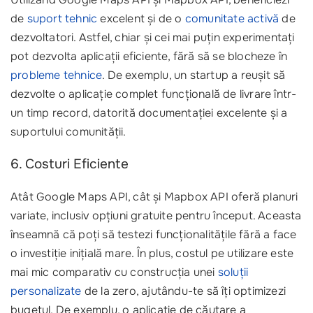
de
suport tehnic
excelent și de o
comunitate activă
de
dezvoltatori. Astfel, chiar și cei mai puțin experimentați
pot dezvolta aplicații eficiente, fără să se blocheze în
probleme tehnice
. De exemplu, un startup a reușit să
dezvolte o aplicație complet funcțională de livrare într-
un timp record, datorită documentației excelente și a
suportului comunității.
6. Costuri Eficiente
Atât Google Maps API, cât și Mapbox API oferă planuri
variate, inclusiv opțiuni gratuite pentru început. Aceasta
înseamnă că poți să testezi funcționalitățile fără a face
o investiție inițială mare. În plus, costul pe utilizare este
mai mic comparativ cu construcția unei
soluții
personalizate
de la zero, ajutându-te să îți optimizezi
bugetul. De exemplu, o aplicație de căutare a