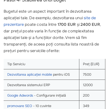
Pasul 4: Stabilirea unui buget
Bugetul este un aspect important în dezvoltarea
aplicației tale. De exemplu, dezvoltarea unui
site de
prezentare
poate costa între
1700 EUR
și
2400 EUR
,
dar prețul poate varia în funcție de complexitatea
aplicației tale și a funcțiilor dorite. Vrem să fim
transparenți, de aceea poți consulta lista noastră de
prețuri pentru serviciile oferite:
Tip Serviciu
Preț (EUR)
Dezvoltarea aplicației mobile
pentru iOS
7500
Dezvoltarea sistemului ERP
12000
Google Adwords
- Configurare inițială
200
promovare SEO
- 10 cuvinte
349