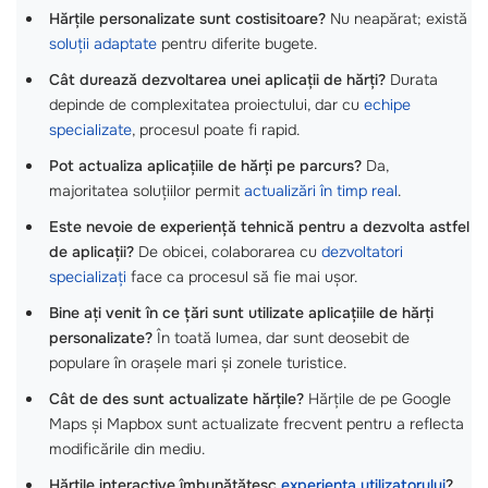
Hărțile personalizate sunt costisitoare?
Nu neapărat; există
soluții adaptate
pentru diferite bugete.
Cât durează dezvoltarea unei aplicații de hărți?
Durata
depinde de complexitatea proiectului, dar cu
echipe
specializate
, procesul poate fi rapid.
Pot actualiza aplicațiile de hărți pe parcurs?
Da,
majoritatea soluțiilor permit
actualizări în timp real
.
Este nevoie de experiență tehnică pentru a dezvolta astfel
de aplicații?
De obicei, colaborarea cu
dezvoltatori
specializați
face ca procesul să fie mai ușor.
Bine ați venit în ce țări sunt utilizate aplicațiile de hărți
personalizate?
În toată lumea, dar sunt deosebit de
populare în orașele mari și zonele turistice.
Cât de des sunt actualizate hărțile?
Hărțile de pe Google
Maps și Mapbox sunt actualizate frecvent pentru a reflecta
modificările din mediu.
Hărțile interactive îmbunătățesc
experiența utilizatorului
?