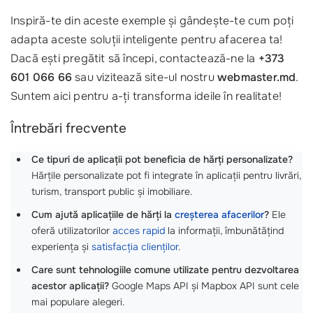
Inspiră-te din aceste exemple și gândește-te cum poți
adapta aceste soluții inteligente pentru afacerea ta!
Dacă ești pregătit să începi, contactează-ne la
+373
601 066 66
sau vizitează site-ul nostru
webmaster.md
.
Suntem aici pentru a-ți transforma ideile în realitate!
Întrebări frecvente
Ce tipuri de aplicații pot beneficia de hărți personalizate?
Hărțile personalizate pot fi integrate în aplicații pentru livrări,
turism, transport public și imobiliare.
Cum ajută aplicațiile de hărți la
creșterea afacerilor
?
Ele
oferă utilizatorilor
acces rapid
la informații, îmbunătățind
experiența și
satisfacția clienților
.
Care sunt tehnologiile comune utilizate pentru dezvoltarea
acestor aplicații?
Google Maps API și Mapbox API sunt cele
mai populare alegeri.