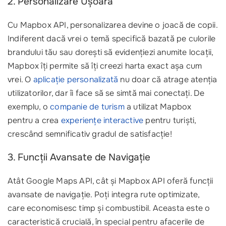
2. Personalizare Ușoară
Cu Mapbox API, personalizarea devine o joacă de copii.
Indiferent dacă vrei o temă specifică bazată pe culorile
brandului tău sau dorești să evidențiezi anumite locații,
Mapbox îți permite să îți creezi harta exact așa cum
vrei. O
aplicație personalizată
nu doar că atrage atenția
utilizatorilor, dar îi face să se simtă mai conectați. De
exemplu, o
companie de turism
a utilizat Mapbox
pentru a crea
experiențe interactive
pentru turiști,
crescând semnificativ gradul de satisfacție!
3. Funcții Avansate de Navigație
Atât Google Maps API, cât și Mapbox API oferă funcții
avansate de navigație. Poți integra rute optimizate,
care economisesc timp și combustibil. Aceasta este o
caracteristică crucială, în special pentru afacerile de