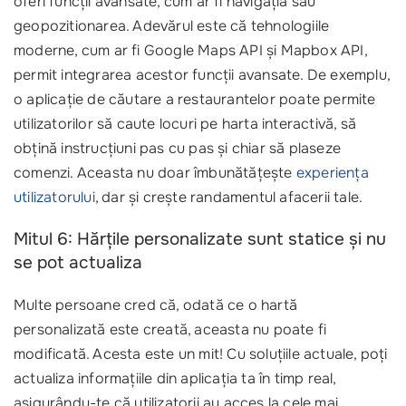
oferi funcții avansate, cum ar fi navigația sau
geopozitionarea. Adevărul este că tehnologiile
moderne, cum ar fi Google Maps API și Mapbox API,
permit integrarea acestor funcții avansate. De exemplu,
o aplicație de căutare a restaurantelor poate permite
utilizatorilor să caute locuri pe harta interactivă, să
obțină instrucțiuni pas cu pas și chiar să plaseze
comenzi. Aceasta nu doar îmbunătățește
experiența
utilizatorului
, dar și crește randamentul afacerii tale.
Mitul 6: Hărțile personalizate sunt statice și nu
se pot actualiza
Multe persoane cred că, odată ce o hartă
personalizată este creată, aceasta nu poate fi
modificată. Acesta este un mit! Cu soluțiile actuale, poți
actualiza informațiile din aplicația ta în timp real,
asigurându-te că utilizatorii au acces la cele mai