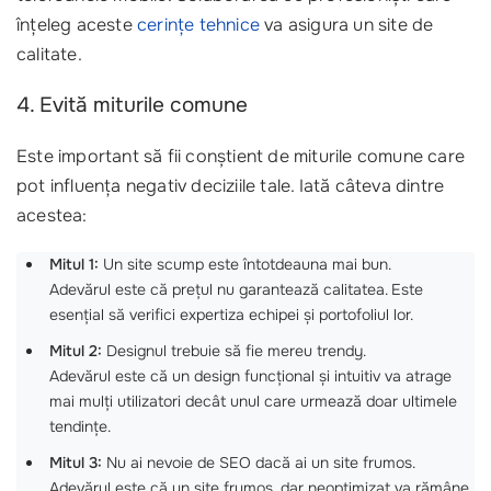
înțeleg aceste
cerințe tehnice
va asigura un site de
calitate.
4. Evită miturile comune
Este important să fii conștient de miturile comune care
pot influența negativ deciziile tale. Iată câteva dintre
acestea:
Mitul 1:
Un site scump este întotdeauna mai bun.
Adevărul este că prețul nu garantează calitatea. Este
esențial să verifici expertiza echipei și portofoliul lor.
Mitul 2:
Designul trebuie să fie mereu trendy.
Adevărul este că un design funcțional și intuitiv va atrage
mai mulți utilizatori decât unul care urmează doar ultimele
tendințe.
Mitul 3:
Nu ai nevoie de SEO dacă ai un site frumos.
Adevărul este că un site frumos, dar neoptimizat va rămâne