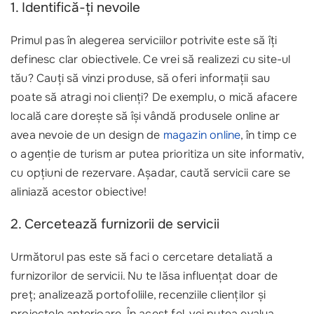
1. Identifică-ți nevoile
Primul pas în alegerea serviciilor potrivite este să îți
definesc clar obiectivele. Ce vrei să realizezi cu site-ul
tău? Cauți să vinzi produse, să oferi informații sau
poate să atragi noi clienți? De exemplu, o mică afacere
locală care dorește să își vândă produsele online ar
avea nevoie de un design de
magazin online
, în timp ce
o agenție de turism ar putea prioritiza un site informativ,
cu opțiuni de rezervare. Așadar, caută servicii care se
aliniază acestor obiective!
2. Cercetează furnizorii de servicii
Următorul pas este să faci o cercetare detaliată a
furnizorilor de servicii. Nu te lăsa influențat doar de
preț; analizează portofoliile, recenziile clienților și
proiectele anterioare. În acest fel, vei putea evalua