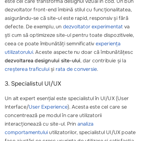
este cel care transformă designul vizual în cod. Un bun
dezvoltator front-end îmbină stilul cu funcționalitatea,
asigurându-se că site-ul este rapid, responsiv și fără
defecte. De exemplu, un
dezvoltator experimentat
va
ști cum să optimizeze site-ul pentru toate dispozitivele,
ceea ce poate îmbunătăți semnificativ
experiența
utilizatorului
. Aceste aspecte nu doar că îmbunătățesc
dezvoltarea designului site-ului
, dar contribuie și la
creșterea traficului
și
rata de conversie
.
3. Specialistul UI/UX
Un alt expert esențial este specialistul în UI/UX (User
Interface/
User Experience
). Acesta este cel care se
concentrează pe modul în care utilizatorii
interacționează cu site-ul. Prin
analiza
comportamentului
utilizatorilor, specialistul UI/UX poate
face ajustări ce cresc ușurința de utilizare și satisfacția