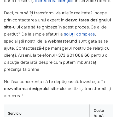
dar a crescut și
încrederea clienților
în serviciile oferite.
Deci, cum să îți transformi visurile în realitate? Începe
prin contactarea unui expert în
dezvoltarea designului
site-ului
care să te ghideze în acest proces. Ce ai de
pierdut? De la simple sfaturi la
soluții complete
,
specialiștii noștri de la
webmaster.md
sunt gata să te
ajute. Contactează-l pe managerul nostru de relații cu
clienții, Arsenii, la telefonul
+373 601 066 66
pentru o
discuție detaliată despre cum putem îmbunătăți
prezența ta online.
Nu lăsa concurența să te depășească. Investește în
dezvoltarea designului site-ului
astăzi și transformă-ți
afacerea!
Costo
Serviciu
(EUR)