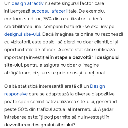
Un
design atractiv
nu este singurul factor care
influențează
succesul afacerii
tale. De exemplu,
conform studiilor, 75% dintre utilizatori judecă
credibilitatea unei companii bazându-se exclusiv pe
designul site-ului
. Dacă imaginea ta online nu rezonează
cu vizitatorii, este posibil să pierzi nu doar clienții, ci și
oportunitățile de afaceri. Aceste statistici subliniază
importanța investiției în
etapele dezvoltării designului
site-ului
, pentru a asigura nu doar o imagine
atrăgătoare, ci și un site prietenos și funcțional.
O altă statistică interesantă arată că un
Design
responsive
care se adaptează la diverse dispozitive
poate spori semnificativ utilizarea site-ului, generând
peste 50% din traficul actual al internetului. Așadar,
întrebarea este: îți poți permite să nu investești în
dezvoltarea designului site-ului
?