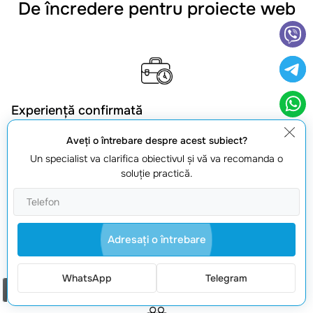
De încredere pentru proiecte web
Experiență confirmată
Lucrăm din 2008 și livrăm proiecte stabile, cu proces clar și
Aveţi o întrebare despre acest subiect?
suport după lansare.
Un specialist va clarifica obiectivul şi vă va recomanda o
soluţie practică.
Portofoliu real
Adresaţi o întrebare
Peste 150 de proiecte finalizate: de la site-uri simple la
soluții complexe pentru companii
WhatsApp
Telegram
Comanda un apel