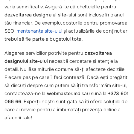
varia semnificativ. Asigură-te că cheltuielile pentru
dezvoltarea designului site-ului
sunt incluse în planul
tău financiar. De exemplu, costurile pentru promovarea
SEO,
mentenanța site-ului
și actualizările de conținut ar
trebui să fie parte a bugetului total.
Alegerea serviciilor potrivite pentru
dezvoltarea
designului site-ului
necesită cercetare și atenție la
detalii. Nu lăsa miturile comune să-ți afecteze deciziile.
Fiecare pas pe care îl faci contează! Dacă ești pregătit
să discuți despre cum putem să îți transformăm site-ul,
contactează-ne la
webmaster.md
sau sună la
+373 601
066 66
. Experții noștri sunt gata să îți ofere soluțiile de
care ai nevoie pentru a îmbunătăți prezența online a
afacerii tale!