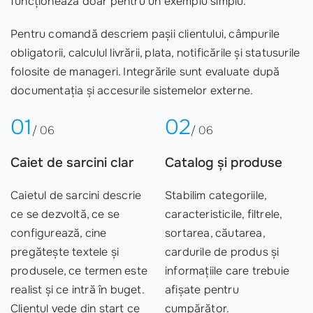
funcționează doar pentru un exemplu simplu.
Pentru comandă descriem pașii clientului, câmpurile
obligatorii, calculul livrării, plata, notificările și statusurile
folosite de manageri. Integrările sunt evaluate după
documentația și accesurile sistemelor externe.
01
02
/ 06
/ 06
Caiet de sarcini clar
Catalog și produse
Caietul de sarcini descrie
Stabilim categoriile,
ce se dezvoltă, ce se
caracteristicile, filtrele,
configurează, cine
sortarea, căutarea,
pregătește textele și
cardurile de produs și
produsele, ce termen este
informațiile care trebuie
realist și ce intră în buget.
afișate pentru
Clientul vede din start ce
cumpărător.