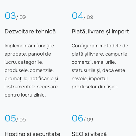
03
04
/ 09
/ 09
Dezvoltare tehnică
Plată, livrare și import
Implementăm funcțiile
Configurăm metodele de
aprobate, panoul de
plată și livrare, câmpurile
lucru, categoriile,
comenzii, emailurile,
produsele, comenzile,
statusurile și, dacă este
promoțiile, notificările și
nevoie, importul
instrumentele necesare
produselor din fișier.
pentru lucru zilnic.
05
06
/ 09
/ 09
Hosting și securitate
SEO și viteză