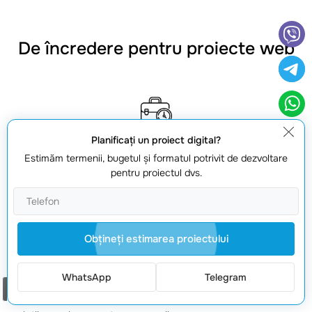
De încredere pentru proiecte web
Planificaţi un proiect digital?
Experiență confirmată
Estimăm termenii, bugetul şi formatul potrivit de dezvoltare
Lucrăm din 2008 și livrăm proiecte stabile, cu proces clar și
pentru proiectul dvs.
suport după lansare.
Obţineţi estimarea proiectului
Portofoliu real
WhatsApp
Telegram
Comanda un apel
Peste 150 de proiecte finalizate: de la site-uri simple la