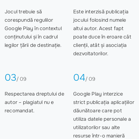
Jocul trebuie să
Este interzisă publicația
corespundă regulilor
jocului folosind numele
Google Play în contextul
altui autor. Acest fapt
conținutului și în cadrul
poate duce în eroare cât
legilor țării de destinație.
clienții, atât și asociația
dezvoltatorilor.
03
04
/ 09
/ 09
Respectarea dreptului de
Google Play interzice
autor – plagiatul nu e
strict publicația aplicațiilor
recomandat.
dăunătoare care pot
utiliza datele personale a
utilizatorilor sau alte
resurse într-o manieră