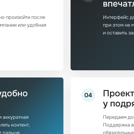
впечат
жно произойти после
Интерфейс до
омпании или удобная
при этом не 
и оставить за
удобно
Проект
04
у подр
и аккуратная
Передаем дос
ять контент,
Поддержка во
т дальше.
обязательным