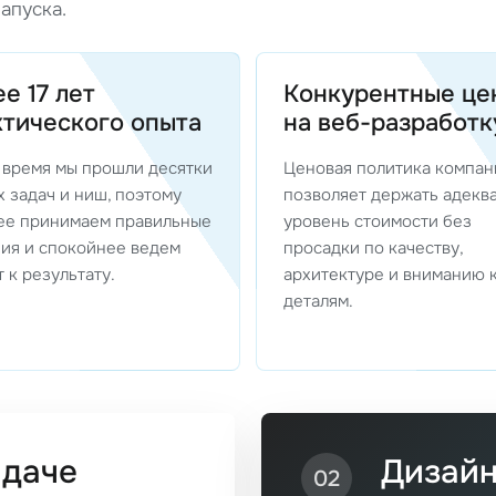
апуска.
е 17 лет
Конкурентные це
ктического опыта
на веб-разработк
о время мы прошли десятки
Ценовая политика компан
 задач и ниш, поэтому
позволяет держать адекв
ее принимаем правильные
уровень стоимости без
ия и спокойнее ведем
просадки по качеству,
 к результату.
архитектуре и вниманию 
деталям.
адаче
Дизайн
02