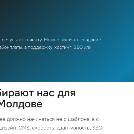
и результат клиенту. Можно заказать создание
бонплаты, а поддержку, хостинг, SEO или
ирают нас для
 Молдове
е должно начинаться не с шаблона, а с
дизайн, CMS, скорость, адаптивность, SEO-