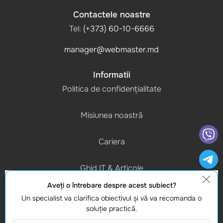
Contactele noastre
Tel:
(+373) 60-10-6666
manager@webmaster.md
Informatii
Politica de confidențialitate
Misiunea noastră
Cariera
Ghid IT & Articole
Aveţi o întrebare despre acest subiect?
Program de lucru
Un specialist va clarifica obiectivul şi vă va recomanda o
(L-V) 9:00 - 18:00
soluţie practică.