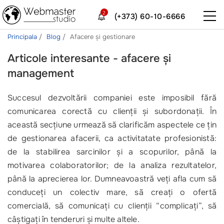
2
(+373) 60-10-6666
Principala
Blog
Afacere și gestionare
Articole interesante - afacere și
management
Succesul dezvoltării companiei este imposibil fără
comunicarea corectă cu clienții și subordonații. În
această secțiune urmează să clarificăm aspectele ce țin
de gestionarea afacerii, ca activitatate profesionistă:
de la stabilirea sarcinilor și a scopurilor, până la
motivarea colaboratorilor; de la analiza rezultatelor,
până la aprecierea lor. Dumneavoastră veți afla cum să
conduceți un colectiv mare, să creați o ofertă
comercială, să comunicați cu clienții “complicați”, să
câștigați în tenderuri și multe altele.