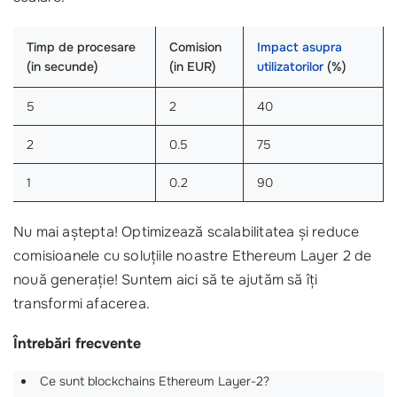
Timp de procesare
Comision
Impact asupra
(in secunde)
(in EUR)
utilizatorilor
(%)
5
2
40
2
0.5
75
1
0.2
90
Nu mai aștepta! Optimizează scalabilitatea și reduce
comisioanele cu soluțiile noastre Ethereum Layer 2 de
nouă generație! Suntem aici să te ajutăm să îți
transformi afacerea.
Întrebări frecvente
Ce sunt blockchains Ethereum Layer-2?