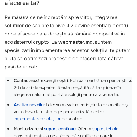
afacerea ta?
Pe măsură ce ne îndreptăm spre viitor, integrarea
soluțiilor de scalare la nivelul 2 devine esențială pentru
orice afacere care dorește să rămână competitivă în
ecosistemul crypto. La
webmaster.md
, suntem
specializați în implementarea acestor soluții și te putem
ajuta să optimizezi procesele de afaceri. Iată câteva
pași de urmat:
Contactează experții noștri
: Echipa noastră de specialiști cu
20 de ani de experiență este pregătită să te ghideze în
alegerea celor mai potrivite soluții pentru afacerea ta.
Analiza nevoilor
tale
: Vom evalua cerințele tale specifice și
vom dezvolta o strategie personalizată pentru
implementarea soluțiilor
de scalare.
Monitorizare și
suport continuu
: Oferim
suport tehnic
constant pentru a ne asigura că soluțiile pe care le