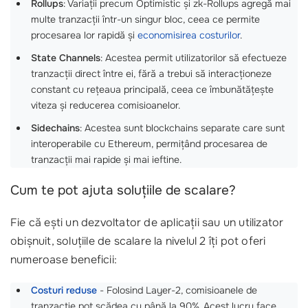
Rollups
: Variații precum Optimistic și zk-Rollups agregă mai
multe tranzacții într-un singur bloc, ceea ce permite
procesarea lor rapidă și
economisirea costurilor
.
State Channels
: Acestea permit utilizatorilor să efectueze
tranzacții direct între ei, fără a trebui să interacționeze
constant cu rețeaua principală, ceea ce îmbunătățește
viteza și reducerea comisioanelor.
Sidechains
: Acestea sunt blockchains separate care sunt
interoperabile cu Ethereum, permițând procesarea de
tranzacții mai rapide și mai ieftine.
Cum te pot ajuta soluțiile de scalare?
Fie că ești un dezvoltator de aplicații sau un utilizator
obișnuit, soluțiile de scalare la nivelul 2 îți pot oferi
numeroase beneficii:
Costuri reduse
- Folosind Layer-2, comisioanele de
tranzacție pot scădea cu până la 90%. Acest lucru face