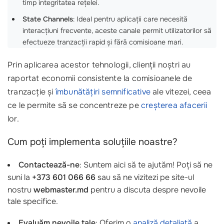
timp integritatea rețelei.
State Channels
: Ideal pentru aplicații care necesită
interacțiuni frecvente, aceste canale permit utilizatorilor să
efectueze tranzacții rapid și fără comisioane mari.
Prin aplicarea acestor tehnologii, clienții noștri au
raportat economii consistente la comisioanele de
tranzacție și
îmbunătățiri semnificative
ale vitezei, ceea
ce le permite să se concentreze pe
creșterea afacerii
lor.
Cum poți implementa soluțiile noastre?
Contactează-ne
: Suntem aici să te ajutăm! Poți să ne
suni la
+373 601 066 66
sau să ne vizitezi pe site-ul
nostru
webmaster.md
pentru a discuta despre nevoile
tale specifice.
Evaluăm nevoile tale
: Oferim o
analiză detaliată
a