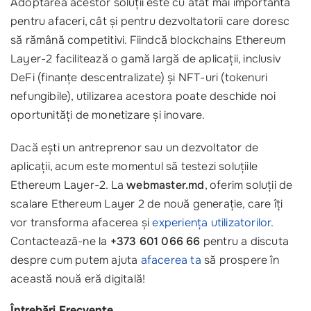
Adoptarea acestor soluții este cu atât mai importantă
pentru afaceri, cât și pentru dezvoltatorii care doresc
să rămână competitivi. Fiindcă blockchains Ethereum
Layer-2 facilitează o gamă largă de aplicații, inclusiv
DeFi (finanțe descentralizate) și NFT-uri (tokenuri
nefungibile), utilizarea acestora poate deschide noi
oportunități de monetizare și inovare.
Dacă ești un antreprenor sau un dezvoltator de
aplicații, acum este momentul să testezi soluțiile
Ethereum Layer-2. La
webmaster.md
, oferim soluții de
scalare Ethereum Layer 2 de nouă generație, care îți
vor transforma afacerea și
experiența utilizatorilor
.
Contactează-ne la
+373 601 066 66
pentru a discuta
despre cum putem ajuta
afacerea ta
să prospere în
această nouă eră digitală!
Întrebări Frecvente