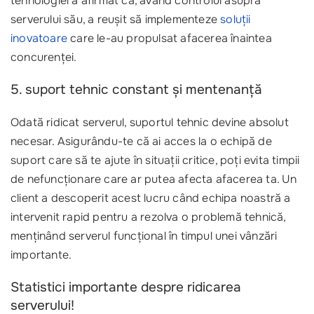
tehnologiei a afirmat că, având controlul asupra
serverului său, a reușit să implementeze
soluții
inovatoare
care le-au propulsat afacerea înaintea
concurenței.
5. suport tehnic constant și mentenanță
Odată ridicat serverul, suportul tehnic devine absolut
necesar. Asigurându-te că ai acces la o echipă de
suport care să te ajute în situații critice, poți evita timpii
de nefuncționare care ar putea afecta afacerea ta. Un
client a descoperit acest lucru când echipa noastră a
intervenit rapid pentru a rezolva o problemă tehnică,
menținând serverul funcțional în timpul unei vânzări
importante.
Statistici importante despre ridicarea
serverului!