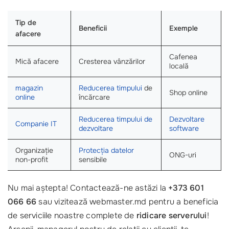
Tip de
Beneficii
Exemple
afacere
Cafenea
Mică afacere
Cresterea vânzărilor
locală
magazin
Reducerea timpului
de
Shop online
online
încărcare
Reducerea timpului de
Dezvoltare
Companie IT
dezvoltare
software
Organizație
Protecția datelor
ONG-uri
non-profit
sensibile
Nu mai aștepta! Contactează-ne astăzi la
+373 601
066 66
sau vizitează webmaster.md pentru a beneficia
de serviciile noastre complete de
ridicare serverului
!