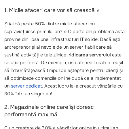
1. Micile afaceri care vor să crească ⭐
Știai că peste 50% dintre micile afaceri nu
supraviețuiesc primului an? ⭐ O parte din problema asta
provine din lipsa unei infrastructuri IT solide. Dacă ești
antreprenor și ai nevoie de un server fiabil care să
susțină activitățile tale zilnice,
ridicarea serverului
este
soluția perfectă. De exemplu, un cafenea locală a reușit
să îmbunătățească timpul de așteptare pentru clienți și
să optimizeze comenzile online după ce a implementat
un
server dedicat
. Acest lucru le-a crescut vânzările cu
30% într-un singur an!
2. Magazinele online care își doresc
performanță maximă
Cu o creștere de 30% a vânzărilor online în ultimul an,