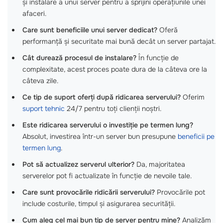
și instalare a unui server pentru a sprijini operațiunile unei
afaceri.
Care sunt beneficiile unui server dedicat?
Oferă
performanță și securitate mai bună decât un server partajat.
Cât durează procesul de instalare?
În funcție de
complexitate, acest proces poate dura de la câteva ore la
câteva zile.
Ce tip de suport oferți după ridicarea serverului?
Oferim
suport tehnic
24/7 pentru toți clienții noștri.
Este ridicarea serverului o investiție pe termen lung?
Absolut, investirea într-un server bun presupune
beneficii pe
termen lung
.
Pot să actualizez serverul ulterior?
Da, majoritatea
serverelor pot fi actualizate în funcție de nevoile tale.
Care sunt provocările ridicării serverului?
Provocările pot
include costurile, timpul și asigurarea securității.
Cum aleg cel mai bun tip de server pentru mine?
Analizăm