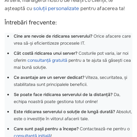
Arsenii, managerul nostru de relații cu clienții, te
așteaptă cu
soluții personalizate
pentru afacerea ta!
Întrebări frecvente:
Cine are nevoie de ridicarea serverului?
Orice afacere care
vrea să-și eficientizeze procesele IT.
Cât costă ridicarea unui server?
Costurile pot varia, iar noi
oferim
consultanță gratuită
pentru a te ajuta să găsești cea
mai bună soluție.
Ce avantaje are un server dedicat?
Viteza, securitatea, și
stabilitatea sunt principalele beneficii.
Se poate face ridicarea serverului de la distanță?
Da,
echipa noastră poate gestiona totul online!
Este ridicarea serverului o soluție de lungă durată?
Absolut,
este o investiție în viitorul afacerii tale.
Care sunt pașii pentru a începe?
Contactează-ne pentru o
consultanță inițială
!