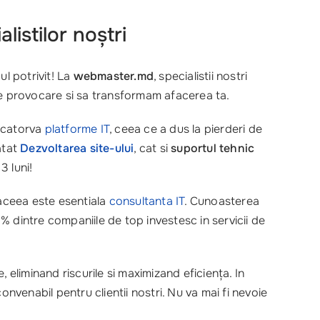
istilor noștri
cul potrivit! La
webmaster.md
, specialistii nostri
e provocare si sa transformam afacerea ta.
a catorva
platforme IT
, ceea ce a dus la pierderi de
atat
Dezvoltarea site-ului
, cat si
suportul tehnic
3 luni!
 aceea este esentiala
consultanta IT
. Cunoasterea
% dintre companiile de top investesc in servicii de
e, eliminand riscurile si maximizand eficiența. In
nvenabil pentru clientii nostri. Nu va mai fi nevoie