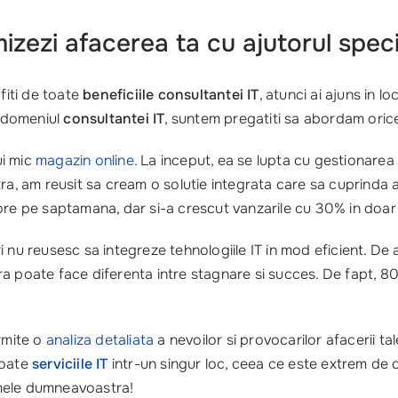
zezi afacerea ta cu ajutorul special
fiti de toate
beneficiile consultantei IT
, atunci ai ajuns in lo
n domeniul
consultantei IT
, suntem pregatiti sa abordam oric
ui mic
magazin online
. La inceput, ea se lupta cu gestionare
tra, am reusit sa cream o solutie integrata care sa cuprinda 
ore pe saptamana, dar si-a crescut vanzarile cu 30% in doar 
i nu reusesc sa integreze tehnologiile IT in mod eficient. De
a poate face diferenta intre stagnare si succes. De fapt, 80
rmite o
analiza detaliata
a nevoilor si provocarilor afacerii tal
toate
serviciile IT
intr-un singur loc, ceea ce este extrem de co
emele dumneavoastra!