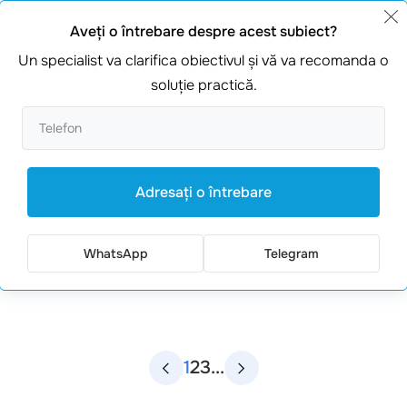
Aveţi o întrebare despre acest subiect?
Un specialist va clarifica obiectivul şi vă va recomanda o
soluţie practică.
Adresaţi o întrebare
ᐈ Monitorizare Graylog
WhatsApp
Telegram
1
2
3
...