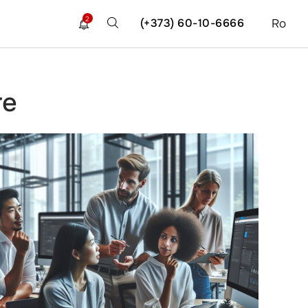
2
(+373) 60-10-6666
Ro
re