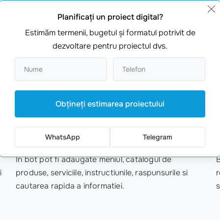
Cereri, comenzi si rezervari
M
Planificaţi un proiect digital?
Estimăm termenii, bugetul şi formatul potrivit de
Botul Telegram primeste cereri, face programari,
C
dezvoltare pentru proiectul dvs.
creeaza comenzi, clarifica detalii si transmite
d
informatia managerului sau sistemului.
s
05
Obţineţi estimarea proiectului
/ 06
Meniu, catalog si continut
R
WhatsApp
Telegram
In bot pot fi adaugate meniul, catalogul de
B
i
produse, serviciile, instructiunile, raspunsurile si
r
cautarea rapida a informatiei.
s