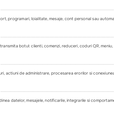
ort, programari, loialitate, mesaje, cont personal sau automa
ansmita botul: clienti, comenzi, reduceri, coduri QR, meniu, st
ri, actiuni de administrare, procesarea erorilor si conexiune
dinea datelor, mesajele, notificarile, integrarile si comportame