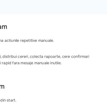
ram
a actiunile repetitive manuale.
, distribui cereri, colecta rapoarte, cere confirmari
i rapid fara mesaje manuale inutile.
am
din start.