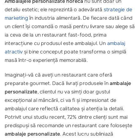
Ambalajele personalizate horeca
nu sunt doar un
detaliu estetic; ele reprezintă o adevărată
strategie de
marketing
în industria alimentară. De fiecare dată când
un client își comandă o masă pentru livrare sau alege să
ia ceva de la un restaurant fast-food, prima
interacțiune cu produsul este ambalajul. Un
ambalaj
atractiv
și bine conceput poate transforma o simplă
masă într-o experiență memorabilă.
Imaginați-vă că aveți un restaurant care oferă
preparate gourmet. Dacă livrați produsele în
ambalaje
personalizate
, clientul nu va simți doar gustul
excepțional al mâncării, ci va fi și impresionat de
ambalajul care reflectă calitatea și atenția la detalii.
Potrivit unui studiu recent, 72% dintre clienți sunt mai
predispuși să recomande un restaurant care folosește
ambalaje personalizate
. Acest lucru subliniază