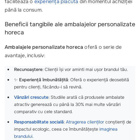
facilitează o
experiență plăcută
din momentul achiziției
până la consum.
Beneficii tangibile ale ambalajelor personalizate
horeca
Ambalajele personalizate horeca
oferă o serie de
avantaje, inclusiv:
Recunoaștere
: Clienții își vor aminti mai ușor brandul tău.
✨
Experiență îmbunătățită
: Oferă o experiență deosebită
pentru clienți, făcându-i să revină.
Vânzări crescute
: Studiile arată că produsele ambalate
atractiv generează cu până la 30% mai multe vânzări
comparativ cu cele standard.
Responsabilitate socială
:
Atragerea clienților
conștienți de
impactul ecologic, ceea ce îmbunătățește
imaginea
brandului
.