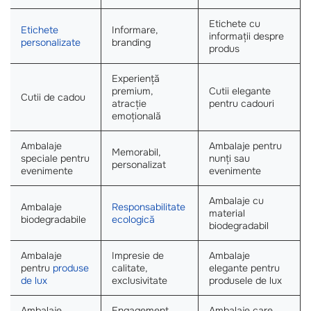
Etichete cu
Etichete
Informare,
informații despre
personalizate
branding
produs
Experiență
premium,
Cutii elegante
Cutii de cadou
atracție
pentru cadouri
emoțională
Ambalaje
Ambalaje pentru
Memorabil,
speciale pentru
nunți sau
personalizat
evenimente
evenimente
Ambalaje cu
Ambalaje
Responsabilitate
material
biodegradabile
ecologică
biodegradabil
Ambalaje
Impresie de
Ambalaje
pentru
produse
calitate,
elegante pentru
de lux
exclusivitate
produsele de lux
Ambalaje
Engagement,
Ambalaje care