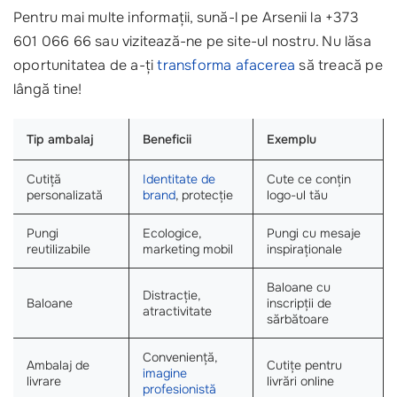
Pentru mai multe informații, sună-l pe Arsenii la +373
601 066 66 sau vizitează-ne pe site-ul nostru. Nu lăsa
oportunitatea de a-ți
transforma afacerea
să treacă pe
lângă tine!
Tip ambalaj
Beneficii
Exemplu
Cutiță
Identitate de
Cute ce conțin
personalizată
brand
, protecție
logo-ul tău
Pungi
Ecologice,
Pungi cu mesaje
reutilizabile
marketing mobil
inspiraționale
Baloane cu
Distracție,
Baloane
inscripții de
atractivitate
sărbătoare
Conveniență,
Ambalaj de
Cutițe pentru
imagine
livrare
livrări online
profesionistă