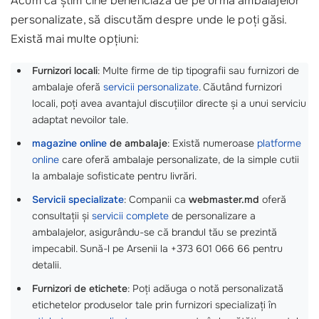
Acum că știm cine beneficiază de pe urma ambalajelor
personalizate, să discutăm despre unde le poți găsi.
Există mai multe opțiuni:
Furnizori locali
: Multe firme de tip tipografii sau furnizori de
ambalaje oferă
servicii personalizate
. Căutând furnizori
locali, poți avea avantajul discuțiilor directe și a unui serviciu
adaptat nevoilor tale.
magazine online
de ambalaje
: Există numeroase
platforme
online
care oferă ambalaje personalizate, de la simple cutii
la ambalaje sofisticate pentru livrări.
Servicii specializate
: Companii ca
webmaster.md
oferă
consultații și
servicii complete
de personalizare a
ambalajelor, asigurându-se că brandul tău se prezintă
impecabil. Sună-l pe Arsenii la +373 601 066 66 pentru
detalii.
Furnizori de etichete
: Poți adăuga o notă personalizată
etichetelor produselor tale prin furnizori specializați în