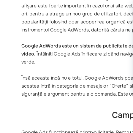
afișare este foarte important în cazul unui site web
ori, pentru a atrage un nou grup de utilizatori, dec
popularității folosind doar acoperirea organică est
instrumentul Google AdWords, datorită căruia ne p
Google AdWords este un sistem de publicitate de l
video.
Întâlniți Google Ads în fiecare zi când navig
verde.
Însă aceasta încă nu e totul. Google AdWords poate f
acestea intră în categoria de mesajelor ”Oferte” ș
siguranță e argument pentru a o comanda. Este un 
Campa
Google Ads funcționează printr-o licitație. Pentru 