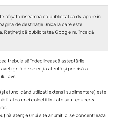
te afișată înseamnă că publicitatea dv. apare în
 pagină de destinație unică la care este
ia. Rețineți că publicitatea Google nu încalcă
tea trebuie să îndeplinească așteptările
ă aveți grijă de selecția atentă și precisă a
ului dvs.
i atunci când utilizați extensii suplimentare) este
bilitatea unei colecții limitate sau reducerea
lor.
țină atenție unui site anumit, ci se concentrează