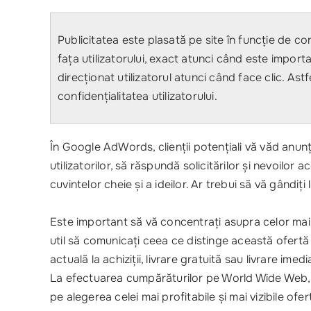
Publicitatea este plasată pe site în funcție de c
fața utilizatorului, exact atunci când este impor
direcționat utilizatorul atunci când face clic. As
confidențialitatea utilizatorului.
În Google AdWords, clienții potențiali vă văd anunț
utilizatorilor, să răspundă solicitărilor și nevoilor 
cuvintelor cheie și a ideilor. Ar trebui să vă gândi
Este important să vă concentrați asupra celor mai m
util să comunicați ceea ce distinge această ofertă 
actuală la achiziții, livrare gratuită sau livrare ime
La efectuarea cumpărăturilor pe World Wide Web, c
pe alegerea celei mai profitabile și mai vizibile ofer