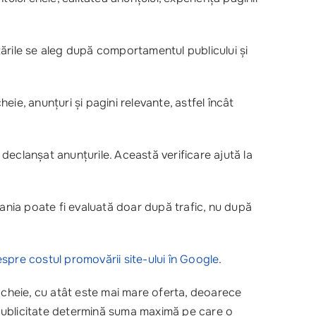
etările se aleg după comportamentul publicului și
eie, anunțuri și pagini relevante, astfel încât
 declanșat anunțurile. Această verificare ajută la
pania poate fi evaluată doar după trafic, nu după
spre costul promovării site-ului în Google
.
cheie, cu atât este mai mare oferta, deoarece
e publicitate determină suma maximă pe care o