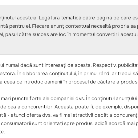
onținutul acestuia. Legătura tematică către pagina pe care es
tantă pentru el. Fiecare anunț contextual necesită propria sa
tfel, pasul către succes are loc în momentul convertirii acestu
ul numai dacă sunt interesați de acesta. Respectiv, publicita
acestora. În elaborarea conținutului, în primul rând, ar trebui s
ți la ceea ce introduc oamenii în procesul de căutare a produs
ari puncte forte ale companiei dvs. În conținutul anunțului (ș
de cea a concurenților. Aceasta poate fi, de exemplu, disponi
diată - atunci oferta dvs. va fi mai atractivă decât a concurenți
onsumatorii sunt orientați spre produs, adică acordă mai pu
te.