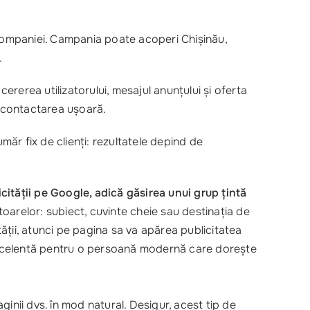
 companiei. Campania poate acoperi Chișinău,
.
ererea utilizatorului, mesajul anunțului și oferta
 contactarea ușoară.
măr fix de clienți: rezultatele depind de
cității pe Google, adică găsirea unui grup țintă
oarelor: subiect, cuvinte cheie sau destinația de
tății, atunci pe pagina sa va apărea publicitatea
e excelentă pentru o persoană modernă care dorește
nii dvs. în mod natural. Desigur, acest tip de