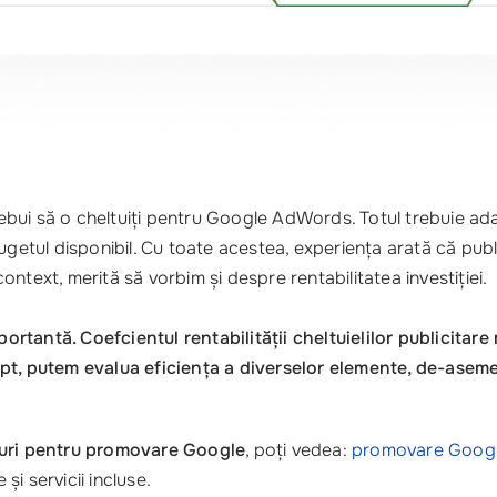
i să o cheltuiți pentru Google AdWords. Totul trebuie adaptat
ugetul disponibil. Cu toate acestea, experiența arată că publ
ntext, merită să vorbim și despre rentabilitatea investiției.
mportantă. Coefcientul rentabilității cheltuielilor publicita
apt, putem evalua eficiența a diverselor elemente, de-aseme
uri pentru promovare Google
, poți vedea:
promovare Google
i servicii incluse.