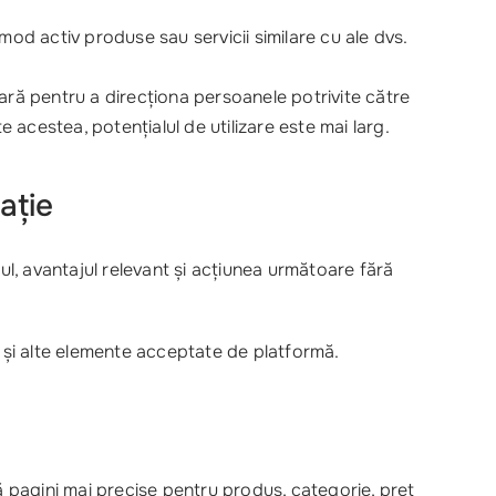
mod activ produse sau servicii similare cu ale dvs.
ară pentru a direcționa persoanele potrivite către
te acestea, potențialul de utilizare este mai larg.
ație
ciul, avantajul relevant și acțiunea următoare fără
să și alte elemente acceptate de platformă.
ă pagini mai precise pentru produs, categorie, preț