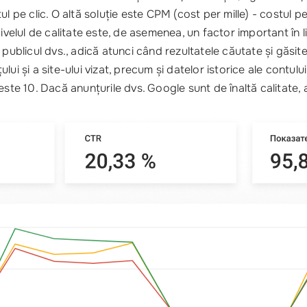
ul pe clic. O altă soluție este CPM (cost per mille) - costul 
Nivelul de calitate este, de asemenea, un factor important în 
 publicul dvs., adică atunci când rezultatele căutate și găsit
i și a site-ului vizat, precum și datelor istorice ale contului
este 10. Dacă anunțurile dvs. Google sunt de înaltă calitate, 