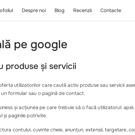
ofoliul
Despre noi
Blog
Recenzii
Contacte
ală pe google
 produse și servicii
ferta utilizatorilor care caută activ produse sau servicii a
, un formular sau o pagină de contact.
ess și acțiunea pe care trebuie să o facă utilizatorul: apel
 și paginile potrivite.
ctura contului, cuvinte cheie, anunțuri, extensii, targetare, co