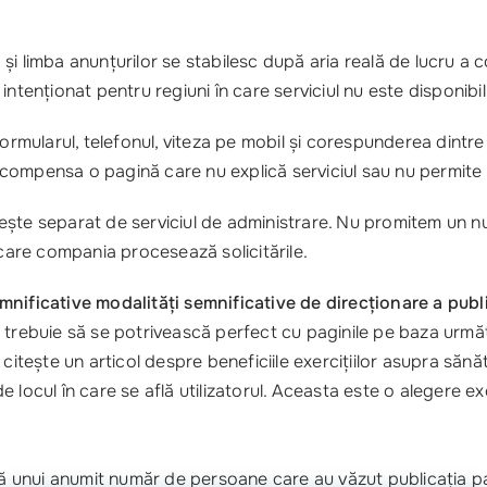
și limba anunțurilor se stabilesc după aria reală de lucru a
ntenționat pentru regiuni în care serviciul nu este disponibil
ormularul, telefonul, viteza pe mobil și corespunderea dintre c
 compensa o pagină care nu explică serviciul sau nu permite
ilește separat de serviciul de administrare. Nu promitem un nu
 care compania procesează solicitările.
nificative modalități semnificative de direcționare a publi
e trebuie să se potrivească perfect cu paginile pe baza următ
citește un articol despre beneficiile exercițiilor asupra sănă
e locul în care se află utilizatorul. Aceasta este o aleger
unui anumit număr de persoane care au văzut publicația pagi