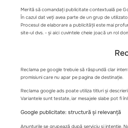
Merită să comandați publicitate contextuală pe Goog
În cazul dat veți avea parte de un grup de utilizator
Procesul de elaborare a publicității este mai prof
site-ul dvs. - și aici cuvintele cheie joacă un rol do
Rec
Reclama pe google trebuie să răspundă clar intenției 
promisiuni care nu apar pe pagina de destinație.
Reclama google ads poate utiliza titluri și descrier
Variantele sunt testate, iar mesajele slabe pot fi în
Google publicitate: structură și relevanță
Anunțurile se grupează după serviciu și intenție. N