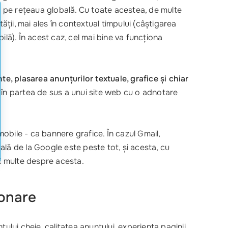
lor pe rețeaua globală. Cu toate acestea, de multe
ății, mai ales în contextual timpului (câștigarea
lă). În acest caz, cel mai bine va funcționa
e, plasarea anunțurilor textuale, grafice și chiar
au în partea de sus a unui site web cu o adnotare
mobile - ca bannere grafice. În cazul Gmail,
lă de la Google este peste tot, și acesta, cu
i multe despre acesta.
ionare
ului cheie, calitatea anunțului, experiența paginii