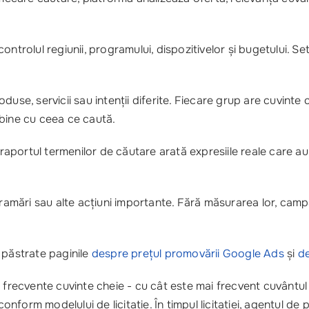
controlul regiunii, programului, dispozitivelor și bugetului. S
se, servicii sau intenții diferite. Fiecare grup are cuvinte ch
 bine cu ceea ce caută.
 raportul termenilor de căutare arată expresiile reale care au
ogramări sau alte acțiuni importante. Fără măsurarea lor, cam
 păstrate paginile
despre prețul promovării Google Ads
și
de
recvente cuvinte cheie - cu cât este mai frecvent cuvântul 
nform modelului de licitație. În timpul licitației, agentul d