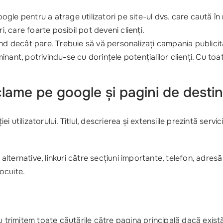
le pentru a atrage utilizatori pe site-ul dvs. care caută în 
i, care foarte posibil pot deveni clienți.
und decât pare. Trebuie să vă personalizați campania publicit
minant, potrivindu-se cu dorințele potențialilor clienți. Cu toa
lame pe google și pagini de destin
utilizatorului. Titlul, descrierea și extensiile prezintă servi
i alternative, linkuri către secțiuni importante, telefon, adre
locuite.
u trimitem toate căutările către pagina principală dacă exist