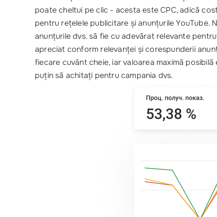
poate cheltui pe clic - acesta este CPC, adică cost
pentru rețelele publicitare și anunțurile YouTube. 
anunțurile dvs. să fie cu adevărat relevante pentru
apreciat conform relevanței și corespunderii anunțulu
fiecare cuvânt cheie, iar valoarea maximă posibilă 
puțin să achitați pentru campania dvs.