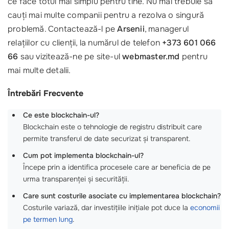
ce face totul mai simplu pentru tine. Nu mai trebuie să
cauți mai multe companii pentru a rezolva o singură
problemă. Contactează-l pe
Arsenii
, managerul
relațiilor cu clienții, la numărul de telefon
+373 601 066
66
sau vizitează-ne pe site-ul
webmaster.md
pentru
mai multe detalii.
Întrebări Frecvente
Ce este blockchain-ul?
Blockchain este o tehnologie de registru distribuit care
permite transferul de date securizat și transparent.
Cum pot implementa blockchain-ul?
Începe prin a identifica procesele care ar beneficia de pe
urma transparenței și securității.
Care sunt costurile asociate cu implementarea blockchain?
Costurile variază, dar investițiile inițiale pot duce la
economii
pe termen lung
.