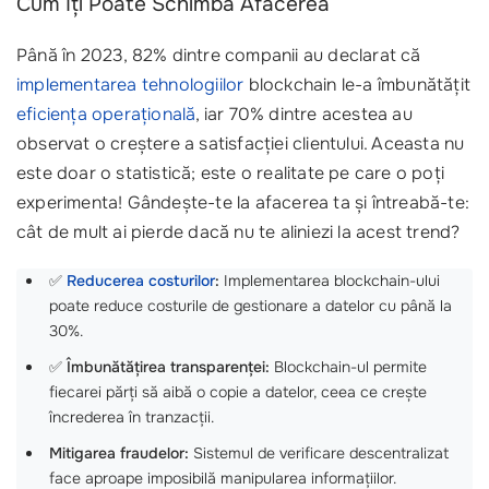
Cum Îți Poate Schimba Afacerea
Până în 2023, 82% dintre companii au declarat că
implementarea tehnologiilor
blockchain le-a îmbunătățit
eficiența operațională
, iar 70% dintre acestea au
observat o creștere a satisfacției clientului. Aceasta nu
este doar o statistică; este o realitate pe care o poți
experimenta! Gândește-te la afacerea ta și întreabă-te:
cât de mult ai pierde dacă nu te aliniezi la acest trend?
✅
Reducerea costurilor
:
Implementarea blockchain-ului
poate reduce costurile de gestionare a datelor cu până la
30%.
✅
Îmbunătățirea transparenței:
Blockchain-ul permite
fiecarei părți să aibă o copie a datelor, ceea ce crește
încrederea în tranzacții.
Mitigarea fraudelor:
Sistemul de verificare descentralizat
face aproape imposibilă manipularea informațiilor.