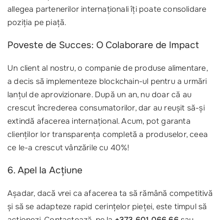
allegea partenerilor internaționali îți poate consolidare
poziția pe piață.
Poveste de Succes: O Colaborare de Impact
Un client al nostru, o companie de produse alimentare,
a decis să implementeze blockchain-ul pentru a urmări
lanțul de aprovizionare. După un an, nu doar că au
crescut încrederea consumatorilor, dar au reușit să-și
extindă afacerea internațional. Acum, pot garanta
clienților lor transparența completă a produselor, ceea
ce le-a crescut vânzările cu 40%!
6. Apel la Acțiune
Așadar, dacă vrei ca afacerea ta să rămână competitivă
și să se adapteze rapid cerințelor pieței, este timpul să
acționezi. Contactează-ne la
+373 601 066 66
sau