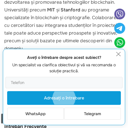
dezvoltarea și promovarea tehnologiilor blockchain.
Universități precum
MIT
și
Stanford
au programe
specializate în blockchain și criptografie. Colaborarea
cu cercetători sau integrarea studenților în proiectele
tale poate aduce perspective proaspete și inovative,
precum și soluții bazate pe ultimele descoperiri din
domeniu.
Aveţi o întrebare despre acest subiect?
Apel la Acțiune
Un specialist va clarifica obiectivul şi vă va recomanda o
soluţie practică.
Dacă ești gata să îți duci afacerea la următorul nivel
prin
promovarea tehnologiilor blockchain
, nu mai
aștepta! Contactează-ne la
+373 601 066 66
sau
Adresaţi o întrebare
vizitează-ne pe site-ul
webmaster.md
pentru a discuta
despre cum putem colabora pentru a-ți îmbunătăți
afacerea.
WhatsApp
Telegram
Comanda un apel
Întrebări Frecvente