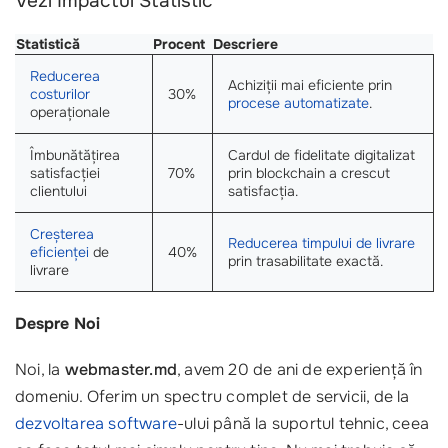
Vezi Impactul Statistic
Statistică
Procent
Descriere
Reducerea
Achiziții mai eficiente prin
costurilor
30%
procese automatizate
.
operaționale
Îmbunătățirea
Cardul de fidelitate digitalizat
satisfacției
70%
prin blockchain a crescut
clientului
satisfacția.
Creșterea
Reducerea timpului de livrare
eficienței
de
40%
prin trasabilitate exactă.
livrare
Despre Noi
Noi, la
webmaster.md
, avem 20 de ani de experiență în
domeniu. Oferim un spectru complet de servicii, de la
dezvoltarea software
-ului până la suportul tehnic, ceea