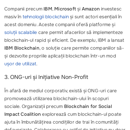
Companii precum
IBM
,
Microsoft
și
Amazon
investesc
masiv în
tehnologii blockchain
și sunt actori esențiali în
acest domeniu. Aceste companii oferă platforme și
soluții scalabile
care permit afacerilor să implementeze
blockchain-ul rapid și eficient. De exemplu, IBM a lansat
IBM Blockchain
, o soluție care permite companiilor să-
și dezvolte propriile aplicații blockchain într-un mod
ușor de utilizat
.
3. ONG-uri și Inițiative Non-Profit
În afară de mediul corporativ, există și ONG-uri care
promovează utilizarea blockchain-ului în scopuri
sociale. Organizații precum
Blockchain for Social
Impact Coalition
explorează cum blockchain-ul poate
ajuta în îmbunătățirea condițiilor de trai în comunități
defavorizate. Colaborarea cu astfel de inițiative nu doar