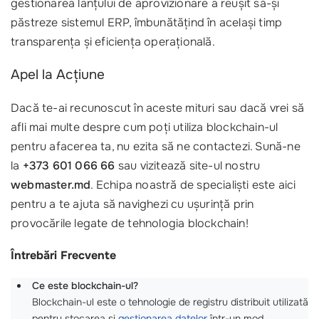
gestionarea lanțului de aprovizionare a reușit să-și
păstreze sistemul ERP, îmbunătățind în același timp
transparența și eficiența operațională.
Apel la Acțiune
Dacă te-ai recunoscut în aceste mituri sau dacă vrei să
afli mai multe despre cum poți utiliza blockchain-ul
pentru afacerea ta, nu ezita să ne contactezi. Sună-ne
la
+373 601 066 66
sau vizitează site-ul nostru
webmaster.md
. Echipa noastră de specialiști este aici
pentru a te ajuta să navighezi cu ușurință prin
provocările legate de tehnologia blockchain!
Întrebări Frecvente
Ce este blockchain-ul?
Blockchain-ul este o tehnologie de registru distribuit utilizată
pentru stocarea și
gestionarea datelor
într-un mod