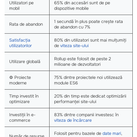
Utilizatori pe
65% din accesări sunt de pe
mobil
dispozitive mobile
1 secundă în plus poate crește rata
Rata de abandon
de abandon cu 7%
Satisfacția
80% din utilizatori sunt mai mulțumiți
utilizatorilor
de
viteza site-ului
Rollup este folosit de peste 2
Utilizare globală
milioane de dezvoltatori
⚙️ Proiecte
75% dintre proiectele noi utilizează
moderne
module ES6
Timp investit în
20% din timp este dedicat optimizării
optimizare
performanței site-ului
Investiții în e-
83% dintre companii investesc în
commerce
viteza de încărcare
Folosit pentru bazele de
date mari
,
Număr de resurse