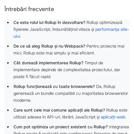
Întrebări frecvente
Ce este rolul lui Rollup în dezvoltare?
Rollup optimizează
fișierele JavaScript, îmbunătățind viteza și
performanța site-
ului
.
De ce să aleg Rollup și nu Webpack?
Pentru proiecte mai
mici, Rollup este mai simplu și mai eficient.
Cât durează implementarea Rollup?
Timpul de
implementare depinde de complexitatea proiectului, dar
poate fi făcut rapid.
Rollup funcționează cu toate browserele?
Da, Rollup
generează un bundle compatibil cu majoritatea browserelor
moderne.
Care sunt cele mai comune aplicații ale Rollup?
Rollup este
utilizat adesea în API-uri, librării JavaScript și
aplicații web
.
Cum pot optimiza un proiect existent cu Rollup?
Integrarea
Rollup poate fi realizată prin configurarea fișierelor de input