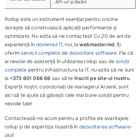
API-uri și librării
Rollup este un instrument esențial pentru oricine
dorește să construiască aplicații performante și
optimizate. Nu ezita să ne contactezi! Cu 20 de ani de
experiență în
domeniul IT
, noi, la
webmaster.md
, îți
oferim
servicii complete
de
dezvoltare software
. Fie că
ai nevoie de asistență în utilizarea rollup sau de
soluții
complete
pentru infrastructura ta IT, nu ezita să ne suni
la
+373 601 066 66
sau să te
înscrii pe site-ul nostru
.
Experții noștri, coordonați de managerul Arsenii, sunt
aici să te ajute să găsești cele mai bune soluții pentru
nevoile tale!
Contactează-ne acum pentru a profita de avantajele
rollup și de expertiza noastră în
dezvoltarea software
-
ului!