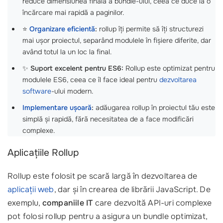
reduce dimensiunea finală a bundle-ului, ceea ce duce la o
încărcare mai rapidă a paginilor.
⭐
Organizare eficientă
:
rollup îți permite să îți structurezi
mai ușor proiectul, separând modulele în fișiere diferite, dar
având totul la un loc la final.
✨
Suport excelent pentru ES6:
Rollup este optimizat pentru
modulele ES6, ceea ce îl face ideal pentru
dezvoltarea
software
-ului modern.
Implementare ușoară
:
adăugarea rollup în proiectul tău este
simplă și rapidă, fără necesitatea de a face modificări
complexe.
Aplicațiile Rollup
Rollup este folosit pe scară largă în dezvoltarea de
aplicații web
, dar și în crearea de librării JavaScript. De
exemplu,
companiile IT
care dezvoltă API-uri complexe
pot folosi rollup pentru a asigura un bundle optimizat,