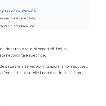
.
e
și
securitate avansată
.
cea mai bună capacitate.
rând o funcționare lină.
nu doar resurse, ci și expertiză. Noi, la
ă nevoilor tale specifice.
e saturare a serverului în timpul marilor reduceri.
ând astfel pierderile financiare. În plus, timpul