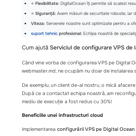
⭐
Flexibilitate:
DigitalOcean îți permite să scalezi resur
⭐
Siguranță:
Avem măsuri de securitate robuste, iar da
Viteza:
Serverele noastre sunt optimizate pentru a of
suport tehnic
profesional:
Echipa noastră de specialișt
Cum ajută
Serviciul de configurare VPS de 
Când vine vorba de configurarea VPS pe Digital O
webmaster.md, ne ocupăm nu doar de instalarea sof
De exemplu, un client de-al nostru, o mică afacer
După ce a contactat echipa noastră, am reconfigurat
mediu de execuție a fost redus cu 30%!
Beneficiile unei infrastructuri cloud
Implementarea
configurării VPS pe Digital Ocean