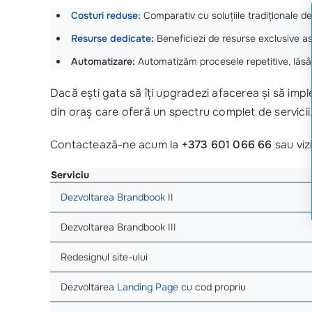
Costuri reduse
:
Comparativ cu soluțiile tradiționale d
Resurse dedicate
:
Beneficiezi de resurse exclusive astfe
Automatizare:
Automatizăm procesele repetitive, lăsân
Dacă ești gata să îți upgradezi afacerea și să imp
din oraș care oferă un spectru complet de servicii
Contactează-ne acum la
+373 601 066 66
sau viz
Serviciu
Dezvoltarea Brandbook
II
Dezvoltarea Brandbook III
Redesignul site-ului
Dezvoltarea
Landing Page
cu cod propriu