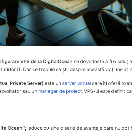
nfigurare VPS de la DigitalOcean
se dovedește a fi o soluți
ucturii lor IT. Dar ce trebuie să știi despre această opțiune atr
tual Private Server)
este un
server virtual
care îți oferă toat
dezvoltator sau un
manager de proiect
, VPS-ul este definit ca
gitalOcean
îți aduce cu sine o serie de avantaje care nu pot f