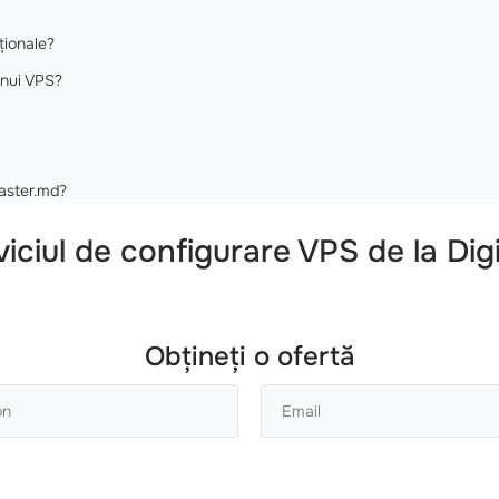
ționale?
unui VPS?
master.md?
rviciul de configurare VPS de la Di
Obțineți o ofertă