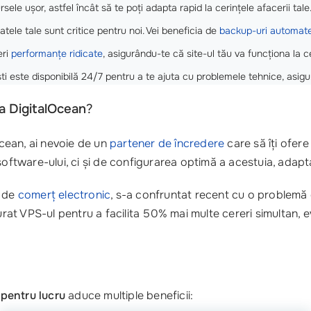
sele ușor, astfel încât să te poți adapta rapid la cerințele afacerii tale
tele tale sunt critice pentru noi. Vei beneficia de
backup-uri automat
eri
performanțe ridicate
, asigurându-te că site-ul tău va funcționa la 
i este disponibilă 24/7 pentru a te ajuta cu problemele tehnice, asigu
la DigitalOcean
?
cean, ai nevoie de un
partener de încredere
care să îți ofere 
tware-ului, ci și de configurarea optimă a acestuia, adaptat
e de
comerț electronic
, s-a confruntat recent cu o problemă d
 VPS-ul pentru a facilita 50% mai multe cereri simultan, evit
 pentru lucru
aduce multiple beneficii: