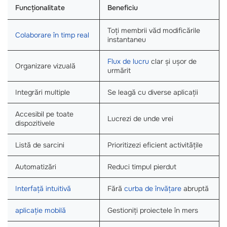
Funcționalitate
Beneficiu
Toți membrii văd modificările
Colaborare în timp real
instantaneu
Flux de lucru
clar și ușor de
Organizare vizuală
urmărit
Integrări multiple
Se leagă cu diverse aplicații
Accesibil pe toate
Lucrezi de unde vrei
dispozitivele
Listă de sarcini
Prioritizezi eficient activitățile
Automatizări
Reduci timpul pierdut
Interfață intuitivă
Fără
curba de învățare
abruptă
aplicație mobilă
Gestioniți proiectele în mers