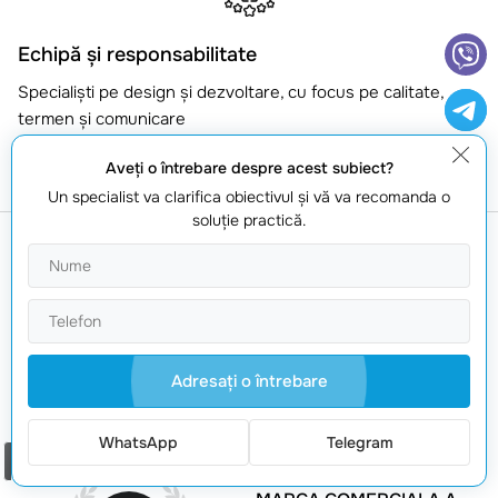
Echipă și responsabilitate
Specialiști pe design și dezvoltare, cu focus pe calitate,
termen și comunicare
Aveţi o întrebare despre acest subiect?
Un specialist va clarifica obiectivul şi vă va recomanda o
soluţie practică.
NOTORIUM TRADEMARK
AWARDS
Trofeul Notorium 2017,
Adresaţi o întrebare
Medalia de Aur Notorium
2018, Medalia de Aur
Notorium 2019
WhatsApp
Telegram
Comanda un apel