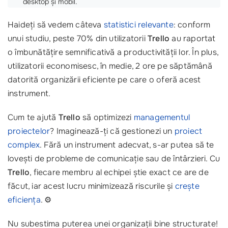
desktop și mobil.
Haideți să vedem câteva
statistici relevante
: conform
unui studiu, peste 70% din utilizatorii
Trello
au raportat
o îmbunătățire semnificativă a productivității lor. În plus,
utilizatorii economisesc, în medie, 2 ore pe săptămână
datorită organizării eficiente pe care o oferă acest
instrument.
Cum te ajută
Trello
să optimizezi
managementul
proiectelor
? Imaginează-ți că gestionezi un
proiect
complex
. Fără un instrument adecvat, s-ar putea să te
lovești de probleme de comunicație sau de întârzieri. Cu
Trello
, fiecare membru al echipei știe exact ce are de
făcut, iar acest lucru minimizează riscurile și
crește
eficiența
. ⚙️
Nu subestima puterea unei organizații bine structurate!