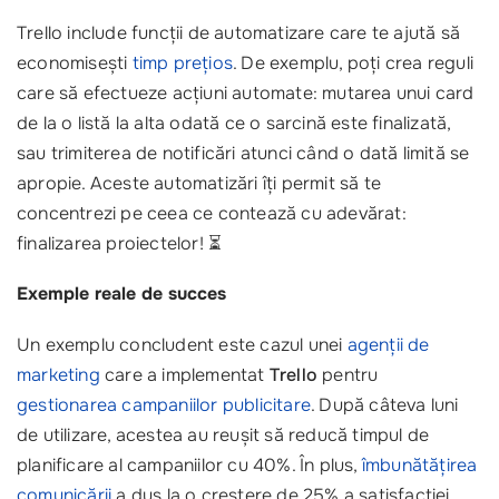
Trello include funcții de automatizare care te ajută să
economisești
timp prețios
. De exemplu, poți crea reguli
care să efectueze acțiuni automate: mutarea unui card
de la o listă la alta odată ce o sarcină este finalizată,
sau trimiterea de notificări atunci când o dată limită se
apropie. Aceste automatizări îți permit să te
concentrezi pe ceea ce contează cu adevărat:
finalizarea proiectelor! ⏳
Exemple reale de succes
Un exemplu concludent este cazul unei
agenții de
marketing
care a implementat
Trello
pentru
gestionarea campaniilor publicitare
. După câteva luni
de utilizare, acestea au reușit să reducă timpul de
planificare al campaniilor cu 40%. În plus,
îmbunătățirea
comunicării
a dus la o creștere de 25% a satisfacției