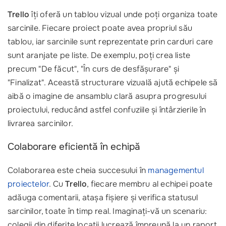
Trello
îți oferă un tablou vizual unde poți organiza toate
sarcinile. Fiecare proiect poate avea propriul său
tablou, iar sarcinile sunt reprezentate prin carduri care
sunt aranjate pe liste. De exemplu, poți crea liste
precum "De făcut", "În curs de desfășurare" și
"Finalizat". Această structurare vizuală ajută echipele să
aibă o imagine de ansamblu clară asupra progresului
proiectului, reducând astfel confuziile și întârzierile în
livrarea sarcinilor.
Colaborare eficientă în echipă
Colaborarea este cheia succesului în
managementul
proiectelor
. Cu
Trello
, fiecare membru al echipei poate
adăuga comentarii, atașa fișiere și verifica statusul
sarcinilor, toate în timp real. Imaginați-vă un scenariu:
colegii din diferite locații lucrează împreună la un raport.