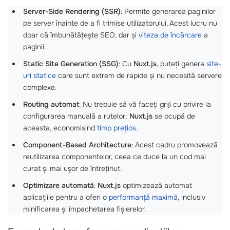
Server-Side Rendering (SSR)
: Permite generarea paginilor
pe server înainte de a fi trimise utilizatorului. Acest lucru nu
doar că îmbunătățește SEO, dar și
viteza de încărcare
a
paginii.
Static Site Generation (SSG)
: Cu
Nuxt.js
, puteți genera
site-
uri statice
care sunt extrem de rapide și nu necesită servere
complexe.
Routing automat
: Nu trebuie să vă faceți griji cu privire la
configurarea manuală a rutelor;
Nuxt.js
se ocupă de
aceasta, economisind
timp prețios
.
Component-Based Architecture
: Acest cadru promovează
reutilizarea componentelor, ceea ce duce la un cod mai
curat și mai ușor de întreținut.
Optimizare automată
:
Nuxt.js
optimizează automat
aplicațiile pentru a oferi o
performanță maximă
, inclusiv
minificarea și împachetarea fișierelor.