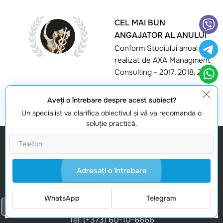
CEL MAI BUN
ANGAJATOR AL ANULUI
Conform Studiului anual
realizat de AXA Managment
Consulting - 2017, 2018, 2019
Aveţi o întrebare despre acest subiect?
Un specialist va clarifica obiectivul şi vă va recomanda o
soluţie practică.
Noi în retele de socializare
Adresaţi o întrebare
Abonați-vă la Newsletter
Comanda un apel
WhatsApp
Telegram
Contactele noastre
Comanda un apel
Tel:
(+373) 60-10-6666