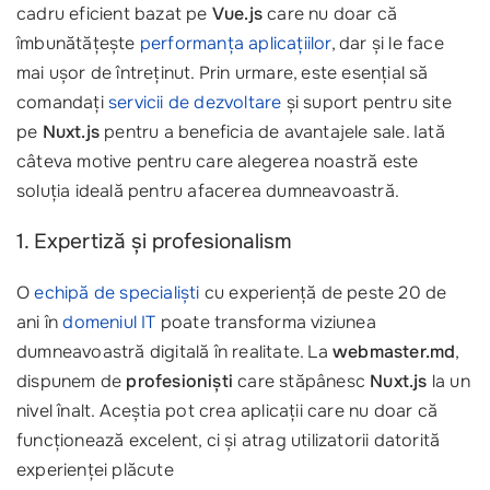
cadru eficient bazat pe
Vue.js
care nu doar că
îmbunătățește
performanța aplicațiilor
, dar și le face
mai ușor de întreținut. Prin urmare, este esențial să
comandați
servicii de dezvoltare
și suport pentru site
pe
Nuxt.js
pentru a beneficia de avantajele sale. Iată
câteva motive pentru care alegerea noastră este
soluția ideală pentru afacerea dumneavoastră.
1. Expertiză și profesionalism
O
echipă de specialiști
cu experiență de peste 20 de
ani în
domeniul IT
poate transforma viziunea
dumneavoastră digitală în realitate. La
webmaster.md
,
dispunem de
profesioniști
care stăpânesc
Nuxt.js
la un
nivel înalt. Aceștia pot crea aplicații care nu doar că
funcționează excelent, ci și atrag utilizatorii datorită
experienței plăcute