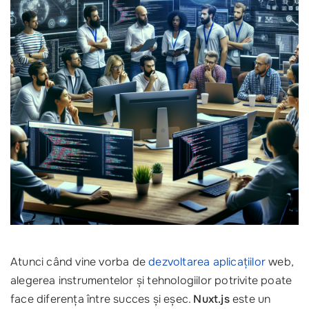
Atunci când vine vorba de
dezvoltarea aplicațiilor
web,
alegerea instrumentelor și tehnologiilor potrivite poate
face diferența între succes și eșec.
Nuxt.js
este un