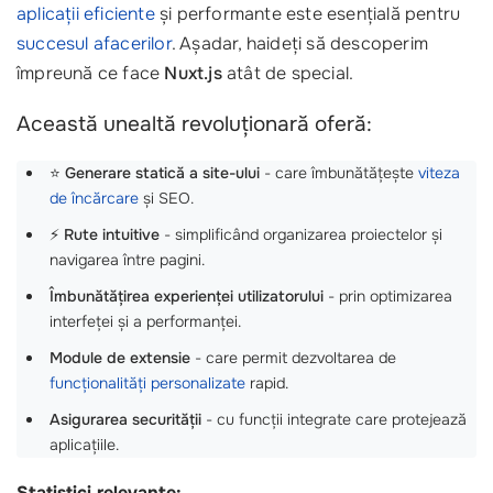
aplicații eficiente
și performante este esențială pentru
succesul afacerilor
. Așadar, haideți să descoperim
împreună ce face
Nuxt.js
atât de special.
Această unealtă revoluționară oferă:
⭐
Generare statică a site-ului
- care îmbunătățește
viteza
de încărcare
și SEO.
⚡
Rute intuitive
- simplificând organizarea proiectelor și
navigarea între pagini.
Îmbunătățirea experienței utilizatorului
- prin optimizarea
interfeței și a performanței.
Module de extensie
- care permit dezvoltarea de
funcționalități personalizate
rapid.
Asigurarea securității
- cu funcții integrate care protejează
aplicațiile.
Statistici relevante: