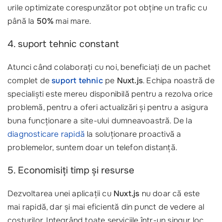
urile optimizate corespunzător pot obține un trafic cu
până la
50%
mai mare.
4. suport tehnic constant
Atunci când colaborați cu noi, beneficiați de un pachet
complet de
suport tehnic
pe
Nuxt.js
. Echipa noastră de
specialiști este mereu disponibilă pentru a rezolva orice
problemă, pentru a oferi actualizări și pentru a asigura
buna funcționare a site-ului dumneavoastră. De la
diagnosticare rapidă
la soluționare proactivă a
problemelor, suntem doar un telefon distanță.
5. Economisiți timp și resurse
Dezvoltarea unei aplicații cu
Nuxt.js
nu doar că este
mai rapidă, dar și mai eficientă din punct de vedere al
costurilor. Integrând toate serviciile într-un singur loc,