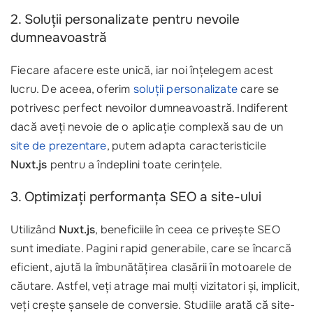
2. Soluții personalizate pentru nevoile
dumneavoastră
Fiecare afacere este unică, iar noi înțelegem acest
lucru. De aceea, oferim
soluții personalizate
care se
potrivesc perfect nevoilor dumneavoastră. Indiferent
dacă aveți nevoie de o aplicație complexă sau de un
site de prezentare
, putem adapta caracteristicile
Nuxt.js
pentru a îndeplini toate cerințele.
3. Optimizați performanța SEO a site-ului
Utilizând
Nuxt.js
, beneficiile în ceea ce privește SEO
sunt imediate. Pagini rapid generabile, care se încarcă
eficient, ajută la îmbunătățirea clasării în motoarele de
căutare. Astfel, veți atrage mai mulți vizitatori și, implicit,
veți crește șansele de conversie. Studiile arată că site-