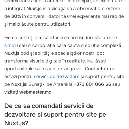
semnificativ asupra afacerii. De exemplu, un client care
a integrat
Nuxt.js
în aplicația sa a observat o creștere
de
30%
în conversii, datorită unei experiențe mai rapide
și mai plăcute pentru utilizatori.
Fie că sunteți o mică afacere care își dorește un
site
simplu
sau o corporație care caută o soluție complexă,
Nuxt.js
cod și abilitățile specialiștilor noștri pot
transforma visurile digitale în realitate. Nu lăsați
oportunitățile să treacă pe lângă voi! Contactați-ne
astăzi pentru
servicii de dezvoltare
și suport pentru site
pe
Nuxt.js
! Sunați-l pe Arsenii la
+373 601 066 66
sau
vizitați
webmaster.md
.
De ce sa comandati servicii de
dezvoltare si suport pentru site pe
Nuxt.js?