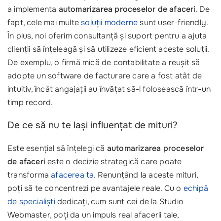
a implementa
automarizarea proceselor de afaceri
. De
fapt, cele mai multe
soluții moderne
sunt user-friendly.
În plus, noi oferim consultanță și suport pentru a ajuta
clienții să înțeleagă și să utilizeze eficient aceste soluții.
De exemplu, o firmă mică de contabilitate a reușit să
adopte un software de facturare care a fost atât de
intuitiv, încât angajații au învățat să-l folosească într-un
timp record.
De ce să nu te lași influențat de mituri?
Este esențial să înțelegi că
automarizarea proceselor
de afaceri
este o decizie strategică care poate
transforma
afacerea ta
. Renunțând la aceste mituri,
poți să te concentrezi pe avantajele reale. Cu o
echipă
de specialiști
dedicați, cum sunt cei de la Studio
Webmaster, poți da un impuls real afacerii tale,