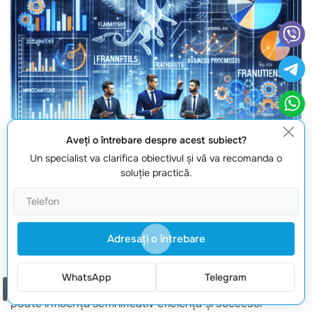
Aveţi o întrebare despre acest subiect?
Un specialist va clarifica obiectivul şi vă va recomanda o
soluţie practică.
Adresaţi o întrebare
Alegerea celei mai bune soluții pentru
automarizarea
WhatsApp
Telegram
proceselor de afaceri
este o decizie crucială, care
Comanda un apel
poate influența semnificativ eficiența și succesul