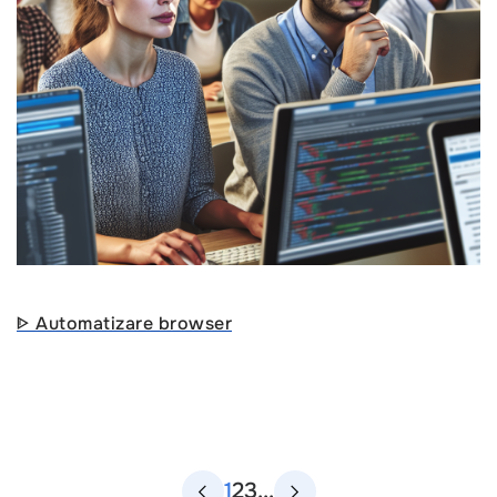
ᐈ Automatizare browser
1
2
3
...