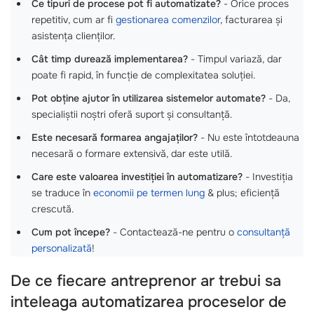
Ce tipuri de procese pot fi automatizate?
- Orice proces
repetitiv, cum ar fi
gestionarea comenzilor
, facturarea și
asistența clienților.
Cât timp durează implementarea?
- Timpul variază, dar
poate fi rapid, în funcție de complexitatea soluției.
Pot obține ajutor în utilizarea sistemelor automate?
- Da,
specialiștii noștri oferă suport și consultanță.
Este necesară formarea angajaților?
- Nu este întotdeauna
necesară o formare extensivă, dar este utilă.
Care este valoarea investiției în automatizare?
- Investiția
se traduce în
economii pe termen lung
& plus; eficiență
crescută.
Cum pot începe?
- Contactează-ne pentru o
consultanță
personalizată
!
De ce fiecare antreprenor ar trebui sa
inteleaga automatizarea proceselor de