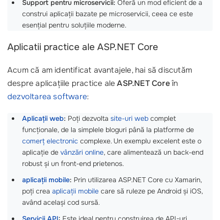
Support pentru microservicii:
Oferă un mod eficient de a
construi aplicații bazate pe microservicii, ceea ce este
esențial pentru soluțiile moderne.
Aplicatii practice ale ASP.NET Core
Acum că am identificat avantajele, hai să discutăm
despre aplicațiile practice ale
ASP.NET Core
în
dezvoltarea software
:
Aplicații web
:
Poți dezvolta
site-uri web
complet
funcționale, de la simplele bloguri până la platforme de
comerț electronic
complexe. Un exemplu excelent este o
aplicație de
vânzări online
, care alimentează un back-end
robust și un front-end prietenos.
aplicații mobile
:
Prin utilizarea ASP.NET Core cu Xamarin,
poți crea
aplicații mobile
care să ruleze pe Android și iOS,
având același cod sursă.
Servicii API
:
Este ideal pentru construirea de API-uri