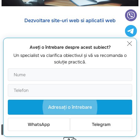
Dezvoltare site-uri web si aplicatii web
Aveţi o întrebare despre acest subiect?
Un specialist va clarifica obiectivul şi vă va recomanda o
De încredere pentru proiecte web
soluţie practică.
Experiență confirmată
Adresaţi o întrebare
Lucrăm din 2008 și livrăm proiecte stabile, cu proces clar și
suport după lansare.
WhatsApp
Telegram
Comanda un apel