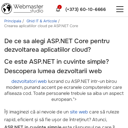
2
(+373) 60-10-6666
Principala
Ghid IT & Articole
Crearea aplicatiilor cloud pe ASP.NET Core
De ce sa alegi ASP.NET Core pentru
dezvoltarea aplicatiilor cloud?
Ce este ASP.NET in cuvinte simple?
Descopera lumea dezvoltarii web
dezvoltatori web
lucrand cu ASP.NET intr-un birou
modern, punand accent pe ecranele computerelor care
afiseaza cod. Toate persoanele trebuie sa aiba un aspect
european.">
Îți imaginezi că ai nevoie de un
site web
care să ruleze
rapid, eficient și să fie ușor de întreținut? Atunci,
ASP.NET in cuvinte simple
este răspunsul pe care îl