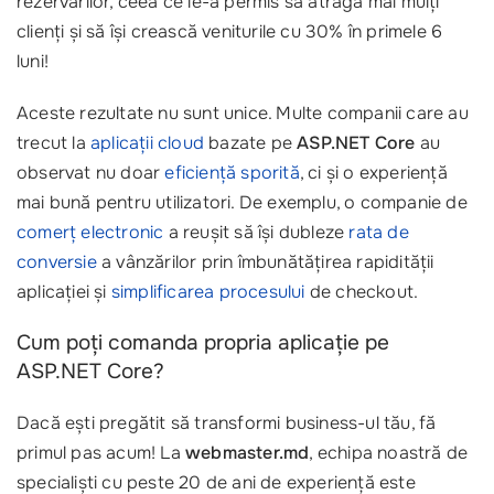
rezervărilor, ceea ce le-a permis să atragă mai mulți
clienți și să își crească veniturile cu 30% în primele 6
luni!
Aceste rezultate nu sunt unice. Multe companii care au
trecut la
aplicații cloud
bazate pe
ASP.NET Core
au
observat nu doar
eficiență sporită
, ci și o experiență
mai bună pentru utilizatori. De exemplu, o companie de
comerț electronic
a reușit să își dubleze
rata de
conversie
a vânzărilor prin îmbunătățirea rapidității
aplicației și
simplificarea procesului
de checkout.
Cum poți comanda propria aplicație pe
ASP.NET Core?
Dacă ești pregătit să transformi business-ul tău, fă
primul pas acum! La
webmaster.md
, echipa noastră de
specialiști cu peste 20 de ani de experiență este