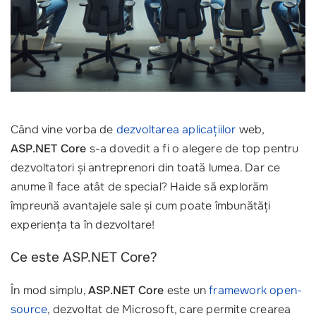
Când vine vorba de
dezvoltarea aplicațiilor
web,
ASP.NET Core
s-a dovedit a fi o alegere de top pentru
dezvoltatori și antreprenori din toată lumea. Dar ce
anume îl face atât de special? Haide să explorăm
împreună avantajele sale și cum poate îmbunătăți
experiența ta în dezvoltare!
Ce este ASP.NET Core?
În mod simplu,
ASP.NET Core
este un
framework open-
source
, dezvoltat de Microsoft, care permite crearea