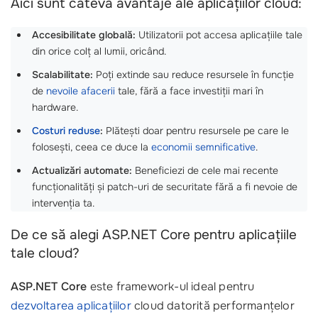
Aici sunt câteva avantaje ale aplicațiilor cloud:
Accesibilitate globală:
Utilizatorii pot accesa aplicațiile tale
din orice colț al lumii, oricând.
Scalabilitate:
Poți extinde sau reduce resursele în funcție
de
nevoile afacerii
tale, fără a face investiții mari în
hardware.
Costuri reduse
:
Plătești doar pentru resursele pe care le
folosești, ceea ce duce la
economii semnificative
.
Actualizări automate:
Beneficiezi de cele mai recente
funcționalități și patch-uri de securitate fără a fi nevoie de
intervenția ta.
De ce să alegi ASP.NET Core pentru aplicațiile
tale cloud?
ASP.NET Core
este framework-ul ideal pentru
dezvoltarea aplicațiilor
cloud datorită performanțelor