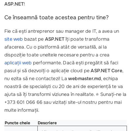
ASP.NET
!
Ce înseamnă toate acestea pentru tine?
Fie că ești antreprenor sau manager de IT, a avea un
site web
bazat pe
ASP.NET
îți poate transforma
afacerea. Cu o platformă atât de versatilă, ai la
dispoziție toate uneltele necesare pentru a crea
aplicații web
performante. Dacă ești pregătit să faci
pasul și să dezvolți o aplicație cloud pe
ASP.NET Core
,
nu ezita să ne contactezi! La
webmaster.md
, echipa
noastră de specialiști cu 20 de ani de experiență te va
ajuta să îți transformi viziunea în realitate. ⭐ Sunați-ne la
+373 601 066 66 sau vizitați site-ul nostru pentru mai
multe informații.
Puncte cheie
Descriere