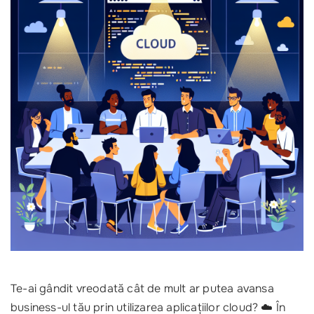
Te-ai gândit vreodată cât de mult ar putea avansa
business-ul tău prin utilizarea aplicațiilor cloud? ☁️ În