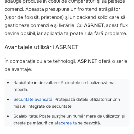
adauge produse în coșul de cumpărături și să plaseze
comenzi. Aceasta presupune un frontend atrăgător
(ușor de folosit, prietenos) și un backend solid care să
gestioneze comenzile și livrările. Cu
ASP.NET
, acest flux
devine posibil, iar aplicația ta poate rula fără probleme.
Avantajele utilizării ASP.NET
În comparație cu alte tehnologii,
ASP.NET
oferă o serie
de avantaje:
Rapiditate în dezvoltare: Proiectele se finalizează mai
repede.
Securitate avansată
: Protejează datele utilizatorilor prin
măsuri integrate de securitate.
Scalabilitate: Poate susține un număr mare de utilizatori și
crește pe măsură ce
afacerea ta
se dezvoltă.