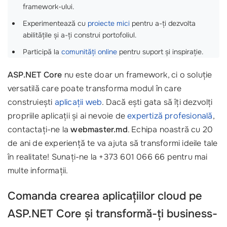
framework-ului.
Experimentează cu
proiecte mici
pentru a-ți dezvolta
abilitățile și a-ți construi portofoliul.
Participă la
comunități online
pentru suport și inspirație.
ASP.NET Core
nu este doar un framework, ci o soluție
versatilă care poate transforma modul în care
construiești
aplicații web
. Dacă ești gata să îți dezvolți
propriile aplicații și ai nevoie de
expertiză profesională
,
contactați-ne la
webmaster.md
. Echipa noastră cu 20
de ani de experiență te va ajuta să transformi ideile tale
în realitate! Sunați-ne la +373 601 066 66 pentru mai
multe informații.
Comanda crearea aplicațiilor cloud pe
ASP.NET Core și transformă-ți business-