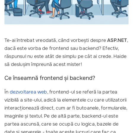
Te-ai întrebat vreodată, când vorbești despre
ASP.NET
,
dacă este vorba de frontend sau backend? Efectiv,
răspunsul nu este atât de simplu pe cât ai crede. Haide
să deslușim împreună acest mister!
Ce înseamnă frontend și backend?
În
dezvoltarea web
, frontend-ul se referă la partea
vizibilă a site-ului, adică la elementele cu care utilizatorii
interacționează direct, cum ar fi butoanele, formularele,
imaginile și textul. Pe de altă parte, backend-ul este
partea ascunsă, care se ocupă cu logica, bazele de
date și serverele - toate aceste lucruri care fac ca