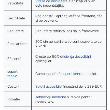
Viteza de dezvoltare
a aplicațiilor web
Rapiditate
este îmbunătățită.
Poți construi aplicații atât pe frontend, cât
Flexibilitate
și pe backend.
Securitate
Securitate robustă inclusă în framework.
30% din aplicațiile web sunt dezvoltate cu
Popularitate
ASP.NET.
Crește cu 50%
eficiența dezvoltării
Eficiență
aplicațiilor.
suport
Compania oferă
suport tehnic
complet.
tehnic
Costuri
Soluții accesibile
, începând de la 299 EUR.
Tehnologii moderne
și rapide pentru
Inovație
nevoile tale.