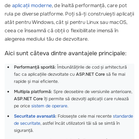
de
aplicații moderne
, de înaltă performanță, care pot
rula pe diverse platforme. Poți să-ți construiești aplicații
atât pentru Windows, cât și pentru Linux sau macOS,
ceea ce înseamnă că obții o flexibilitate imensă în
alegerea mediului tău de dezvoltare.
Aici sunt câteva dintre avantajele principale:
Performanță sporită:
Îmbunătățirile de cod și arhitectură
fac ca aplicațiile dezvoltate cu
ASP.NET Core
să fie mai
rapide și mai eficiente.
Multipla platformă:
Spre deosebire de versiunile anterioare,
ASP.NET Core
îți permite să dezvolți aplicații care rulează
pe orice
sistem de operare
.
Securitate avansată
:
Folosește cele mai recente
standarde
de securitate
, astfel încât utilizatorii tăi să se simtă în
siguranță.