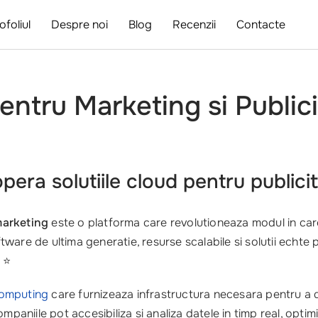
ofoliul
Despre noi
Blog
Recenzii
Contacte
entru Marketing si Public
ra solutiile cloud pentru publicit
marketing
este o platforma care revolutioneaza modul in care
ftware de ultima generatie, resurse scalabile si solutii echte p
 ⭐
computing
care furnizeaza infrastructura necesara pentru a de
companiile pot accesibiliza si analiza datele in timp real, opt