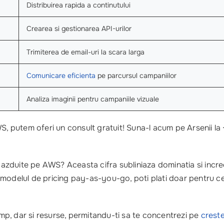
Distribuirea rapida a continutului
Crearea si gestionarea API-urilor
Trimiterea de email-uri la scara larga
Comunicare eficienta
pe parcursul campaniilor
Analiza imaginii pentru campaniile vizuale
tem oferi un consult gratuit! Suna-l acum pe Arsenii la
azduite pe AWS? Aceasta cifra subliniaza dominatia si increde
rin modelul de pricing pay-as-you-go, poti plati doar pentru c
mp, dar si resurse, permitandu-ti sa te concentrezi pe
creste