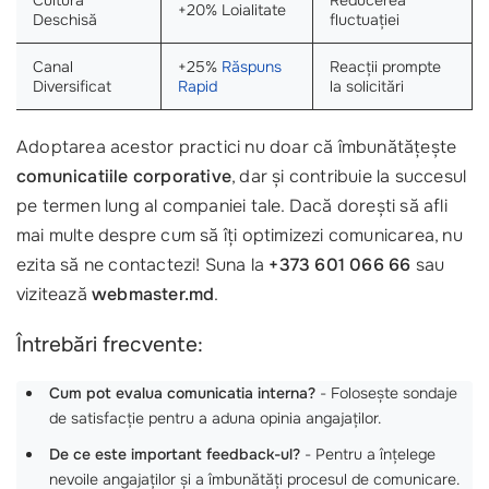
Cultura
Reducerea
+20% Loialitate
Deschisă
fluctuației
Canal
+25%
Răspuns
Reacții prompte
Diversificat
Rapid
la solicitări
Adoptarea acestor practici nu doar că îmbunătățește
comunicatiile corporative
, dar și contribuie la succesul
pe termen lung al companiei tale. Dacă dorești să afli
mai multe despre cum să îți optimizezi comunicarea, nu
ezita să ne contactezi! Suna la
+373 601 066 66
sau
vizitează
webmaster.md
.
Întrebări frecvente:
Cum pot evalua comunicatia interna?
- Folosește sondaje
de satisfacție pentru a aduna opinia angajaților.
De ce este important feedback-ul?
- Pentru a înțelege
nevoile angajaților și a îmbunătăți procesul de comunicare.