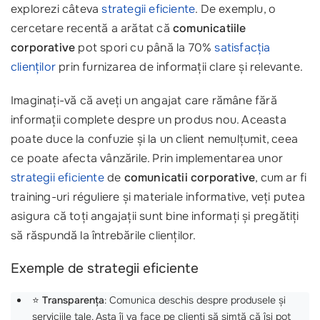
explorezi câteva
strategii eficiente
. De exemplu, o
cercetare recentă a arătat că
comunicatiile
corporative
pot spori cu până la 70%
satisfacția
clienților
prin furnizarea de informații clare și relevante.
Imaginați-vă că aveți un angajat care rămâne fără
informații complete despre un produs nou. Aceasta
poate duce la confuzie și la un client nemulțumit, ceea
ce poate afecta vânzările. Prin implementarea unor
strategii eficiente
de
comunicatii corporative
, cum ar fi
training-uri réguliere și materiale informative, veți putea
asigura că toți angajații sunt bine informați și pregătiți
să răspundă la întrebările clienților.
Exemple de strategii eficiente
⭐
Transparența
: Comunica deschis despre produsele și
serviciile tale. Asta îi va face pe clienți să simtă că își pot