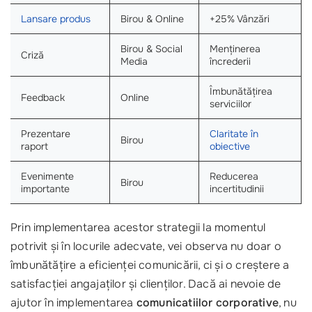
Lansare produs
Birou & Online
+25% Vânzări
Birou & Social
Menținerea
Criză
Media
încrederii
Îmbunătățirea
Feedback
Online
serviciilor
Prezentare
Claritate în
Birou
raport
obiective
Evenimente
Reducerea
Birou
importante
incertitudinii
Prin implementarea acestor strategii la momentul
potrivit și în locurile adecvate, vei observa nu doar o
îmbunătățire a eficienței comunicării, ci și o creștere a
satisfacției angajaților și clienților. Dacă ai nevoie de
ajutor în implementarea
comunicatiilor corporative
, nu