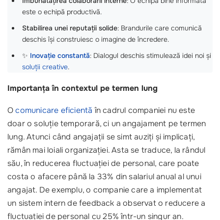
Îmbunătățirea colaborării interne
: O echipă bine informată
este o echipă productivă.
Stabilirea unei reputații solide
: Brandurile care comunică
deschis își construiesc o imagine de încredere.
✨
Inovație constantă
: Dialogul deschis stimulează idei noi și
soluții creative
.
Importanța în contextul pe termen lung
O
comunicare eficientă
în cadrul companiei nu este
doar o soluție temporară, ci un angajament pe termen
lung. Atunci când angajații se simt auziți și implicați,
rămân mai loiali organizației. Asta se traduce, la rândul
său, în reducerea fluctuației de personal, care poate
costa o afacere până la 33% din salariul anual al unui
angajat. De exemplu, o companie care a implementat
un sistem intern de feedback a observat o reducere a
fluctuației de personal cu 25% într-un singur an.