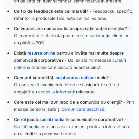
ori de câte ori apar schimbări semnificative în afacere.
Ce tip de feedback este cel mai util?
- Feedbackul specific,
referitor la produsele tale, este cel mai valoros.
Ce impact are comunicatia asupra satisfacției clienților?
-
O comunicatie eficienta poate crește
satisfacția clienților
cu până la 70%.
Există
resurse online
pentru a învăța mai multe despre
comunicatii corporative?
- Da, există numeroase
cursuri
online
și articole care discută acest subiect.
Cum pot îmbunătăți
colaborarea echipei
mele?
-
Organizează evenimente interne și asigură-te că toți
angajații au
acces la informații
relevante.
Care este cel mai bun mod de a comunica cu clienții?
- Prin
mesaje personalizate și
comunicare deschisă
.
Ce rol joacă
social media
în comunicatiile corporative?
-
Social media
este un canal excelent pentru a interacționa
cu clienții și a promova brandul.