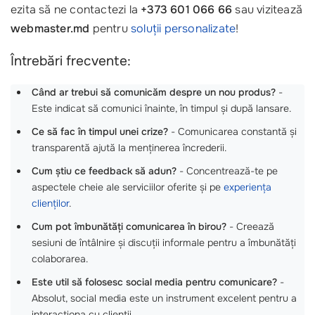
ezita să ne contactezi la
+373 601 066 66
sau vizitează
webmaster.md
pentru
soluții personalizate
!
Întrebări frecvente:
Când ar trebui să comunicăm despre un nou produs?
-
Este indicat să comunici înainte, în timpul și după lansare.
Ce să fac în timpul unei crize?
- Comunicarea constantă și
transparentă ajută la menținerea încrederii.
Cum știu ce feedback să adun?
- Concentrează-te pe
aspectele cheie ale serviciilor oferite și pe
experiența
clienților
.
Cum pot îmbunătăți comunicarea în birou?
- Creează
sesiuni de întâlnire și discuții informale pentru a îmbunătăți
colaborarea.
Este util să folosesc social media pentru comunicare?
-
Absolut, social media este un instrument excelent pentru a
interacționa cu clienții.