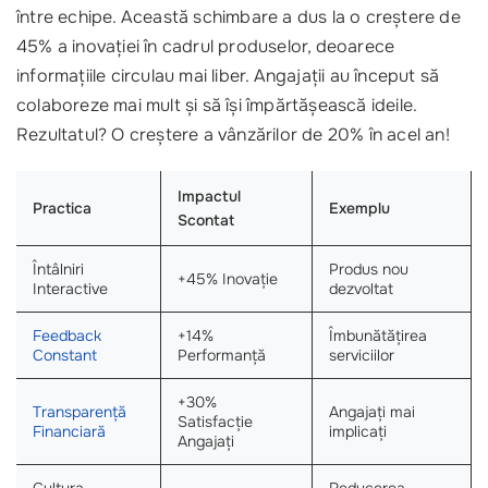
între echipe. Această schimbare a dus la o creștere de
45% a inovației în cadrul produselor, deoarece
informațiile circulau mai liber. Angajații au început să
colaboreze mai mult și să își împărtășească ideile.
Rezultatul? O creștere a vânzărilor de 20% în acel an!
Impactul
Practica
Exemplu
Scontat
Întâlniri
Produs nou
+45% Inovație
Interactive
dezvoltat
Feedback
+14%
Îmbunătățirea
Constant
Performanță
serviciilor
+30%
Transparență
Angajați mai
Satisfacție
Financiară
implicați
Angajați