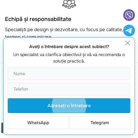
Echipă și responsabilitate
Specialiști pe design și dezvoltare, cu focus pe calitate,
termen și comunicare
Aveţi o întrebare despre acest subiect?
Un specialist va clarifica obiectivul şi vă va recomanda o
soluţie practică.
NOTORIUM TRADEMARK
AWARDS
Trofeul Notorium 2017,
Adresaţi o întrebare
Medalia de Aur Notorium
2018, Medalia de Aur
WhatsApp
Telegram
Notorium 2019
Comanda un apel