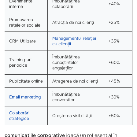
Evenimente
Îmbunătățirea
+40%
interne
colaborării
Promovarea
Atracția de noi clienți
+25%
rețelelor sociale
Managementul relației
CRM Utilizare
+35%
cu clienții
Îmbunătățirea
Training-uri
cunoștințelor
+60%
periodice
angajaților
Publicitate online
Atragerea de noi clienți
+45%
Îmbunătățirea
Email marketing
+30%
conversiilor
Colaborări
Creșterea visibilității
+50%
strategice
comunicatiile corporative
joacă un rol esențial în