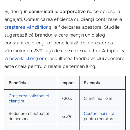
Și, desigur,
comunicatiile corporative
nu se opresc la
angajați. Comunicarea eficientă cu clienții contribuie la
creșterea vânzărilor
și la fidelizarea acestora. Studiile
sugerează că brandurile care mențin un dialog
constant cu clienții lor beneficiază de o creștere a
vânzărilor cu 23% față de cele care nu o fac. Adaptarea
la
nevoile clienților
și ascultarea feedback-ului acestora
este cheia pentru o relație pe termen lung.
Beneficiu
Impact
Exemplu
Creșterea satisfacției
+20%
Clienți mai loiali
clienților
Reducerea fluctuației
Costuri mai mici
-25%
de personal
pentru recrutare