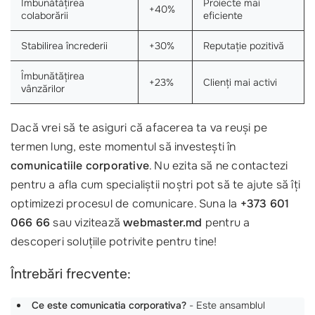
Îmbunătățirea
Proiecte mai
+40%
colaborării
eficiente
Stabilirea încrederii
+30%
Reputație pozitivă
Îmbunătățirea
+23%
Clienți mai activi
vânzărilor
Dacă vrei să te asiguri că afacerea ta va reuși pe
termen lung, este momentul să investești în
comunicatiile corporative
. Nu ezita să ne contactezi
pentru a afla cum specialiștii noștri pot să te ajute să îți
optimizezi procesul de comunicare. Suna la
+373 601
066 66
sau vizitează
webmaster.md
pentru a
descoperi soluțiile potrivite pentru tine!
Întrebări frecvente:
Ce este comunicatia corporativa?
- Este ansamblul