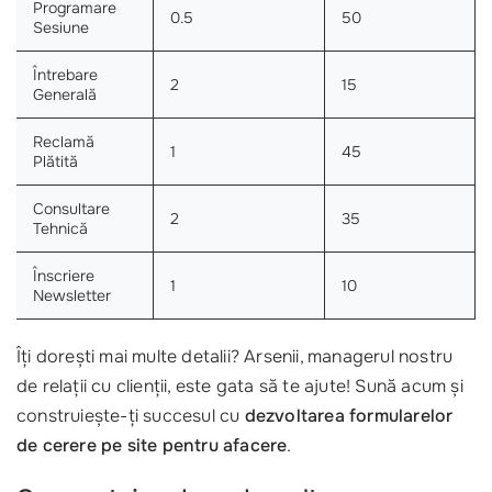
Programare
0.5
50
Sesiune
Întrebare
2
15
Generală
Reclamă
1
45
Plătită
Consultare
2
35
Tehnică
Înscriere
1
10
Newsletter
Îți dorești mai multe detalii? Arsenii, managerul nostru
de relații cu clienții, este gata să te ajute! Sună acum și
construiește-ți succesul cu
dezvoltarea formularelor
de cerere pe site pentru afacere
.