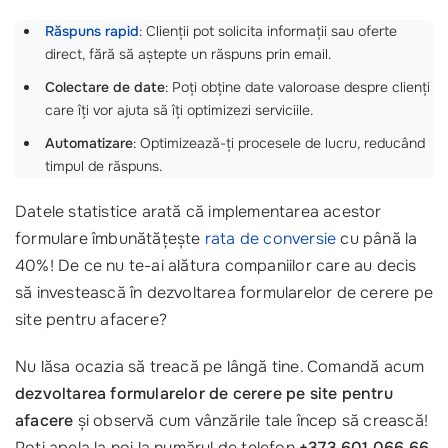
Răspuns rapid
: Clienții pot solicita informații sau oferte
direct, fără să aștepte un răspuns prin email.
Colectare de date
: Poți obține date valoroase despre clienți
care îți vor ajuta să îți optimizezi serviciile.
Automatizare
: Optimizează-ți procesele de lucru, reducând
timpul de răspuns.
Datele statistice arată că implementarea acestor
formulare îmbunătățește
rata de conversie
cu până la
40%! De ce nu te-ai alătura companiilor care au decis
să investească în dezvoltarea formularelor de cerere pe
site pentru afacere?
Nu lăsa ocazia să treacă pe lângă tine. Comandă acum
dezvoltarea formularelor de cerere pe site pentru
afacere
și observă cum vânzările tale încep să crească!
Poți apela la noi la numărul de telefon
+373 601 066 66