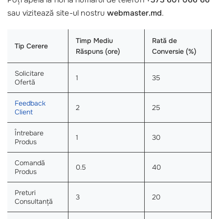
sau vizitează site-ul nostru
webmaster.md
.
Timp Mediu
Rată de
Tip Cerere
Răspuns (ore)
Conversie (%)
Solicitare
1
35
Ofertă
Feedback
2
25
Client
Întrebare
1
30
Produs
Comandă
0.5
40
Produs
Preturi
3
20
Consultanță