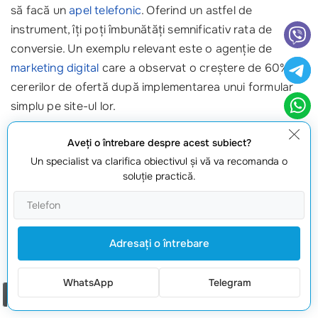
să facă un
apel telefonic
. Oferind un astfel de
instrument, îți poți îmbunătăți semnificativ rata de
conversie. Un exemplu relevant este o agenție de
marketing digital
care a observat o creștere de 60% a
cererilor de ofertă după implementarea unui formular
simplu pe site-ul lor.
3. Componentă esențială a strategiei tale de
Aveţi o întrebare despre acest subiect?
marketing
Un specialist va clarifica obiectivul şi vă va recomanda o
soluţie practică.
Formularele de cerere nu sunt doar un instrument de
colectare a datelor, ci și un element de bază al unei
strategii eficiente
de marketing. Acestea te ajută să
Adresaţi o întrebare
creezi campanii țintite, să îmbunătățești
comunicarea
cu clienții
și să obții feedback prețios. Cu cât ai mai
WhatsApp
Telegram
multe
date despre clienți
, cu atât poți personaliza mai
Comanda un apel
bine ofertele.