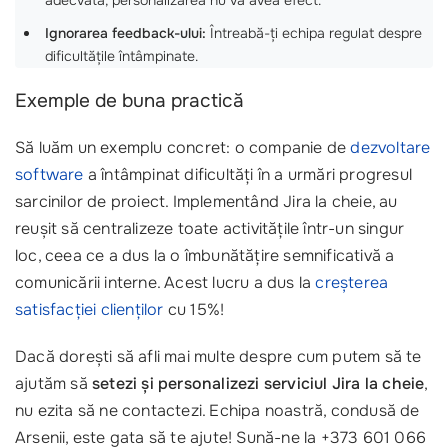
adecvată, personalizarea nu va avea efect.
Ignorarea feedback-ului:
Întreabă-ți echipa regulat despre
dificultățile întâmpinate.
Exemple de buna practică
Să luăm un exemplu concret: o companie de
dezvoltare
software
a întâmpinat dificultăți în a urmări progresul
sarcinilor de proiect. Implementând Jira la cheie, au
reușit să centralizeze toate activitățile într-un singur
loc, ceea ce a dus la o îmbunătățire semnificativă a
comunicării interne. Acest lucru a dus la
creșterea
satisfacției clienților
cu 15%!
Dacă dorești să afli mai multe despre cum putem să te
ajutăm să
setezi și personalizezi serviciul Jira la cheie
,
nu ezita să ne contactezi. Echipa noastră, condusă de
Arsenii, este gata să te ajute! Sună-ne la +373 601 066