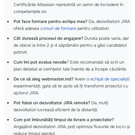
Certificările Atlassian reprezintă un semn de încredere în
competențele lor.
Pot face formare pentru echipa mea?
Da, dezvoltatorii JIRA
oferă adesea
cursuri de formare
pentru utilizatori.
Cât durează procesul de angajare?
Durata poate varia, dar
de obicei ia între 2 și 4 săptămâni pentru a găsi candidatul
potrivit.
Cum îmi pot evalua nevoile
? Este recomandat să scrii un
plan detaliat al cerințelor tale înainte de a începe căutările.
De ce să aleg webmaster.md?
Avem o
echipă de specialiști
experimentați, gata să te ajute să îți transformi proiectul cu
ajutorul JIRA.
Pot folosi un dezvoltator JIRA remote?
Da, mulți
dezvoltatori lucrează eficient de la distanță.
Cum pot îmbunătăți timpul de livrare a proiectelor?
Angajând dezvoltatori JIRA, poți optimiza fluxurile de lucru și
reduce timpul pierdut.