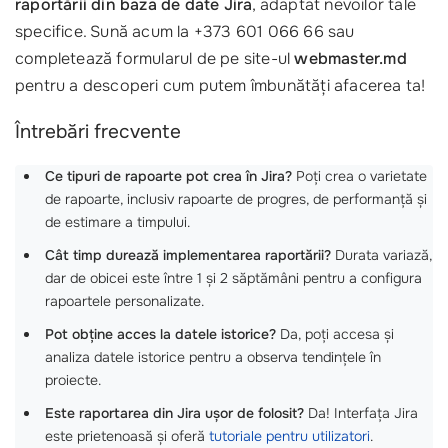
raportării din baza de date Jira
, adaptat nevoilor tale
specifice. Sună acum la +373 601 066 66 sau
completează formularul de pe site-ul
webmaster.md
pentru a descoperi cum putem îmbunătăți afacerea ta!
Întrebări frecvente
Ce tipuri de rapoarte pot crea în Jira?
Poți crea o varietate
de rapoarte, inclusiv rapoarte de progres, de performanță și
de estimare a timpului.
Cât timp durează implementarea raportării?
Durata variază,
dar de obicei este între 1 și 2 săptămâni pentru a configura
rapoartele personalizate.
Pot obține acces la datele istorice?
Da, poți accesa și
analiza datele istorice pentru a observa tendințele în
proiecte.
Este raportarea din Jira ușor de folosit?
Da! Interfața Jira
este prietenoasă și oferă
tutoriale pentru utilizatori
.