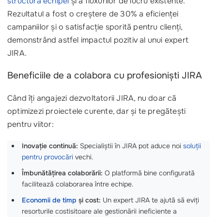
structura echipei
și a fluxurilor de lucru existente.
Rezultatul a fost o creștere de 30% a eficienței
campaniilor și o satisfacție sporită pentru clienți,
demonstrând astfel impactul pozitiv al unui expert
JIRA.
Beneficiile de a colabora cu profesioniști JIRA
Când îți angajezi dezvoltatorii JIRA, nu doar că
optimizezi proiectele curente, dar și te pregătești
pentru viitor:
Inovație continuă:
Specialiștii în JIRA pot aduce noi
soluții
pentru provocări
vechi.
Îmbunătățirea colaborării:
O platformă bine configurată
facilitează colaborarea între echipe.
Economii de timp
și cost:
Un expert JIRA te ajută să eviți
resorturile costisitoare ale gestionării ineficiente a