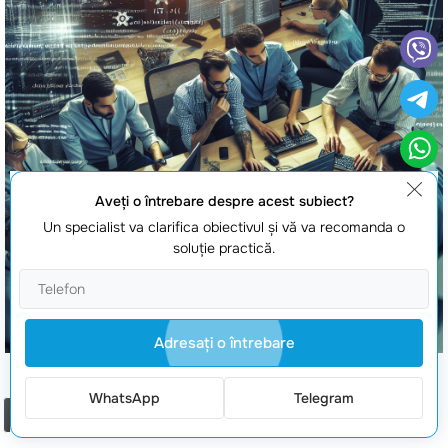
Aveţi o întrebare despre acest subiect?
Un specialist va clarifica obiectivul şi vă va recomanda o
soluţie practică.
Adresaţi o întrebare
Dezvoltare aplicatii si extensii Splunk
WhatsApp
Telegram
Comanda un apel