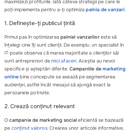
maximizezi profiturile. Iată câteva strategii pe care le
poți implementa pentru a-ți optimiza
palnia de vanzari
.
1. Definește-ți publicul țintă
Primul pas în optimizarea
palniei vanzarilor
este să
înțelegi cine îți sunt clienții. De exemplu, un specialist în
IT poate observa că marea majoritate a clienților săi
sunt antreprenori de
mici afaceri
. Aceștia au nevoi
specifice și așteptări diferite.
Campaniile de
marketing
online
bine concepute se axează pe segmentarea
audienței, astfel încât mesajul să ajungă exact la
persoanele potrivite.
2. Crează conținut relevant
O
campanie de marketing social
eficientă se bazează
pe
conținut valoros
. Crearea unor articole informative,