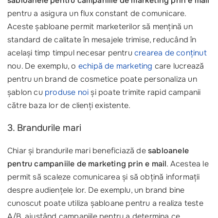
sabloanele pentru campaniile de marketing prin e mail
pentru a asigura un flux constant de comunicare.
Aceste șabloane permit marketerilor să mențină un
standard de calitate în mesajele trimise, reducând în
același timp timpul necesar pentru
crearea de conținut
nou. De exemplu, o
echipă de marketing
care lucrează
pentru un brand de cosmetice poate personaliza un
șablon cu
produse noi
și poate trimite rapid campanii
către baza lor de clienți existente.
3. Brandurile mari
Chiar și brandurile mari beneficiază de
sabloanele
pentru campaniile de marketing prin e mail
. Acestea le
permit să scaleze comunicarea și să obțină informații
despre audiențele lor. De exemplu, un brand bine
cunoscut poate utiliza șabloane pentru a realiza teste
A/B, ajustând campaniile pentru a determina ce