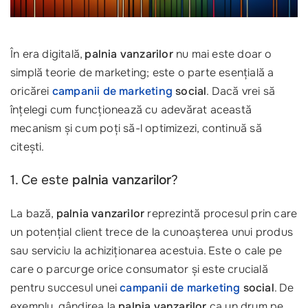
În era digitală,
palnia vanzarilor
nu mai este doar o
simplă teorie de marketing; este o parte esențială a
oricărei
campanii de marketing
social
. Dacă vrei să
înțelegi cum funcționează cu adevărat această
mecanism și cum poți să-l optimizezi, continuă să
citești.
1. Ce este
palnia vanzarilor
?
La bază,
palnia vanzarilor
reprezintă procesul prin care
un potențial client trece de la cunoașterea unui produs
sau serviciu la achiziționarea acestuia. Este o cale pe
care o parcurge orice consumator și este crucială
pentru succesul unei
campanii de marketing
social
. De
exemplu, gândirea la
palnia vanzarilor
ca un drum pe