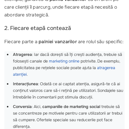
care clienții îl parcurg, unde fiecare etapă necesită o
abordare strategică.
2. Fiecare etapă contează
Fiecare parte a
palniei vanzarilor
are rolul său specific:
Atragerea
: Iar dacă dorești să îți crești audiența, trebuie să
folosești canale de
marketing online
potrivite. De exemplu,
publicitatea pe rețelele sociale poate ajuta la
atragerea
atenției
.
Interacțiunea
: Odată ce ai captat atenția, asigură-te că ai
conținut valoros care să-i rețină pe utilizatori. Sondajele sau
întrebările în comentarii pot stimula discuții.
Conversia
: Aici,
campaniile de marketing social
trebuie să
se concentreze pe motivele pentru care utilizatorii ar trebui
să cumpere. Ofertele speciale sau reducerile pot face
diferența.