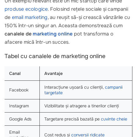
Un exemplu relevant este un mic startup care vinde
produse ecologice
. Folosind rețele sociale și campanii
de
email marketing
, au reușit să-și crească vânzările cu
150% într-un singur an. Aceasta demonstrează cum
canalele de
marketing online
pot transforma o
afacere mică într-un succes.
Tabel cu canalele de marketing online
Canal
Avantaje
Interacțiune ușoară cu clienții,
campanii
Facebook
targetate
Instagram
Vizibilitate și atragere a tinerilor clienți
Google Ads
Targetare precisă bazată pe
cuvinte cheie
Email
Cost redus și
conversii ridicate