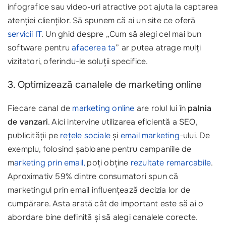
infografice sau video-uri atractive pot ajuta la captarea
atenției clienților. Să spunem că ai un site ce oferă
servicii IT
. Un ghid despre „Cum să alegi cel mai bun
software pentru
afacerea ta
” ar putea atrage mulți
vizitatori, oferindu-le soluții specifice.
3. Optimizează canalele de marketing online
Fiecare canal de
marketing online
are rolul lui în
palnia
de vanzari
. Aici intervine utilizarea eficientă a SEO,
publicității pe
rețele sociale
și
email marketing
-ului. De
exemplu, folosind șabloane pentru campaniile de
m
arketing prin email,
poți obține
rezultate remarcabile
.
Aproximativ 59% dintre consumatori spun că
marketingul prin email influențează decizia lor de
cumpărare. Asta arată cât de important este să ai o
abordare bine definită și să alegi canalele corecte.