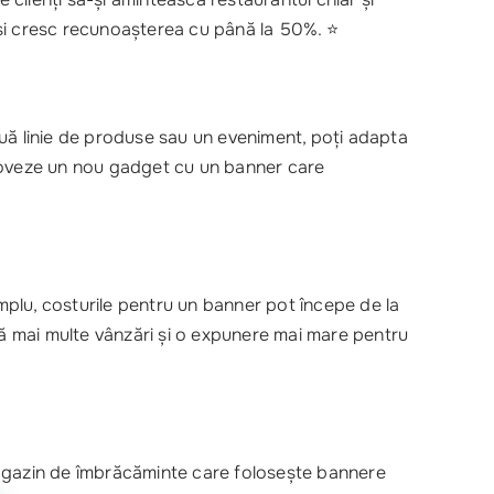
 își cresc recunoașterea cu până la 50%. ⭐
ouă linie de produse sau un eveniment, poți adapta
omoveze un nou gadget cu un banner care
plu, costurile pentru un banner pot începe de la
nă mai multe vânzări și o expunere mai mare pentru
agazin de îmbrăcăminte care folosește bannere