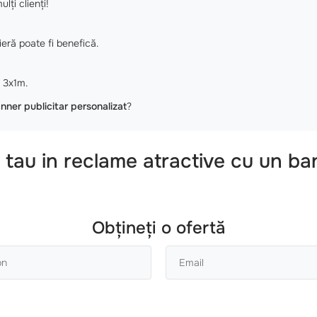
ți clienți!
eră poate fi benefică.
 3x1m.
nner publicitar personalizat
?
 tau in reclame atractive cu un
ban
Obțineți o ofertă