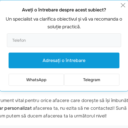
 Aceasta nu doar că atrage clienții care sunt interesați de 
 strategie create emoție și acțiune!
Aveţi o întrebare despre acest subiect?
Un specialist va clarifica obiectivul şi vă va recomanda o
soluţie practică.
 QR code-uri sau linkuri care direcționează clienții spre si
 produsele tale, ceea ce îți oferă o oportunitate de a crea 
Adresaţi o întrebare
inde produse de sănătate a ales să creeze un
banner publicit
-o zonă de trafic intens și includea un
mesaj clar
și atractiv
WhatsApp
Telegram
 crescut cu 30% în prima lună după lansare!
rument vital pentru orice afacere care dorește să își îmbunăt
ar personalizat
afacerea ta, nu ezita să ne contactezi! Sună
m putem să ducem afacerea ta la următorul nivel!