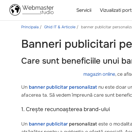
Servicii
Vizualizati port
Principala
Ghid IT & Articole
banner publicitar personaliz
Banneri publicitari p
Care sunt beneficiile unui
ba
magazin online
, ce af
Un
banner publicitar personalizat
nu este doar un
afacerea ta. Să vedem împreună care sunt beneficii
1. Crește recunoașterea brand-ului
Un
banner publicitar
personalizat
este o modalita
atrăgător pentru a evidenția o ofertă specială. Aces