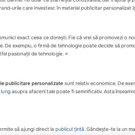
rand-urile care investesc în material publicitar personalizat
comunici exact ceea ce dorești. Fie că vrei să promovezi o n
 tale. De exemplu, o firmă de tehnologie poate decide să pr
tfel pasionații de tehnologie. ⭐
e publicitare personalizate
sunt relativ economice. De exem
 lung
asupra afacerii tale poate fi semnificativ. Asta înseam
permite să ajungi direct la
publicul țintă
. Gândește-te la un m