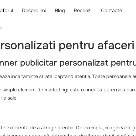
ofoliul
Despre noi
Blog
Recenzii
Contacte
at
ersonalizati pentru afacer
nner publicitar personalizat
pentru
iseaza incaltaminte stilata, captand atentia. Toate persoanele 
 simplu element de marketing; este o unealtă puternică care
le sale!
te excelentă de a atrage atenția. De exemplu, imaginează-ți
t banner nu doar că stârnește curiozitatea, dar îi ajută și pe