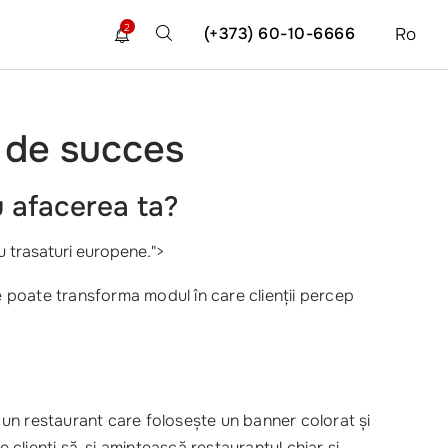
2
(+373) 60-10-6666
Ro
i de succes
 afacerea ta?
au trasaturi europene.">
 poate transforma modul în care clienții percep
 un restaurant care folosește un banner colorat și
 clienți să-și amintească restaurantul chiar și