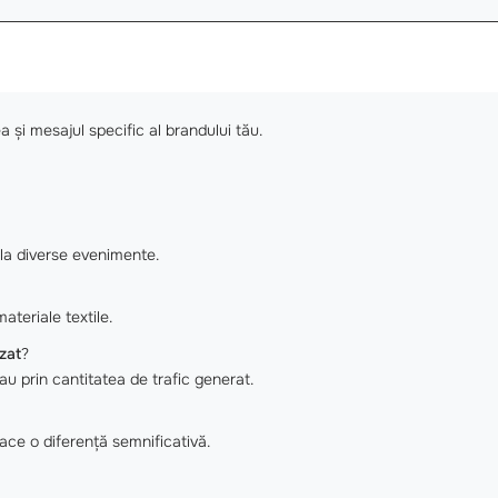
 și mesajul specific al brandului tău.
u la diverse evenimente.
ateriale textile.
zat
?
au prin cantitatea de trafic generat.
face o diferență semnificativă.