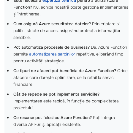
Este necesară
expertiza tehnică
pentru a utiliza Azure
Function?
Nu, echipa noastră poate gestiona implementarea
și întreținerea.
Cum asigură Azure securitatea datelor?
Prin criptare si
politici stricte de acces, asigurând protecția informațiilor
sensibile.
Pot automatiza procesele de business?
Da, Azure Function
permite
automatizarea sarcinilor
repetitive, eliberând timp
pentru activități strategice.
Ce tipuri de afaceri pot beneficia de Azure Function?
Orice
afacere care dorește optimizare, de la retail la servicii
financiare.
Cât de repede se pot implementa serviciile?
Implementarea este rapidă, în funcție de complexitatea
proiectului.
Ce resurse pot folosi cu Azure Function?
Poți integra
diverse API-uri și aplicații existente.