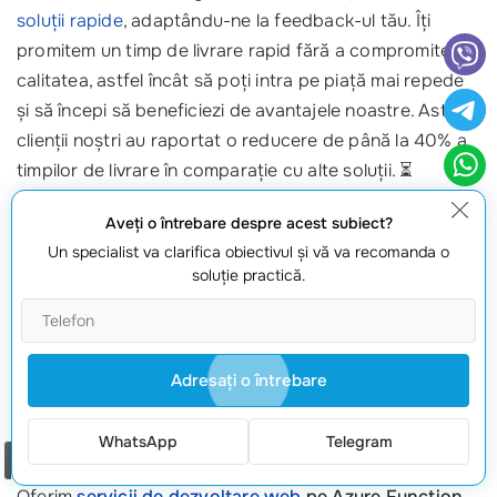
soluții rapide
, adaptându-ne la feedback-ul tău. Îți
promitem un timp de livrare rapid fără a compromite
calitatea, astfel încât să poți intra pe piață mai repede
și să începi să beneficiezi de avantajele noastre. Astfel,
clienții noștri au raportat o reducere de până la 40% a
timpilor de livrare în comparație cu alte soluții. ⏳
6. Transparenta și colaborare strânsă
Aveţi o întrebare despre acest subiect?
Un specialist va clarifica obiectivul şi vă va recomanda o
Îți dorim să fii la curent cu fiecare pas al procesului de
soluţie practică.
dezvoltare. Colaborarea strânsă cu tine ne permite să
ne ajustăm rapid și să reușim să îndeplinim nevoile tale
în timp real. Fiecare proiect este gestionat cu
Adresaţi o întrebare
transparență, astfel încât să știi mereu unde te afli.
7. Prețuri competitive și accesibile
WhatsApp
Telegram
Comanda un apel
Oferim
servicii de
dezvoltare web
pe Azure Function