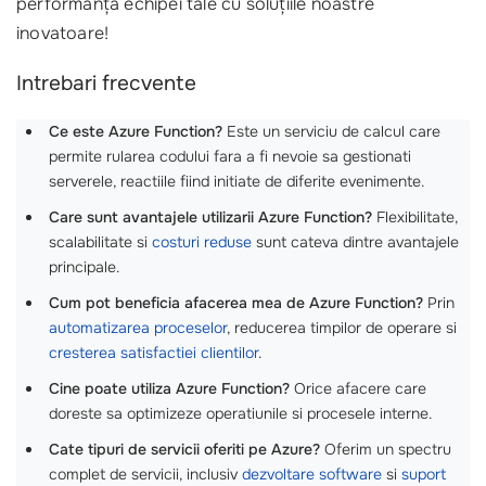
performanța echipei tale cu soluțiile noastre
inovatoare!
Intrebari frecvente
Ce este Azure Function?
Este un serviciu de calcul care
permite rularea codului fara a fi nevoie sa gestionati
serverele, reactiile fiind initiate de diferite evenimente.
Care sunt avantajele utilizarii Azure Function?
Flexibilitate,
scalabilitate si
costuri reduse
sunt cateva dintre avantajele
principale.
Cum pot beneficia afacerea mea de Azure Function?
Prin
automatizarea proceselor
, reducerea timpilor de operare si
cresterea satisfactiei clientilor
.
Cine poate utiliza Azure Function?
Orice afacere care
doreste sa optimizeze operatiunile si procesele interne.
Cate tipuri de servicii oferiti pe Azure?
Oferim un spectru
complet de servicii, inclusiv
dezvoltare software
si
suport