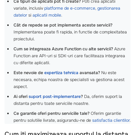
Ce tipuri de aplicatii pot fi create?
Poti crea aplicatii
variate, inclusiv
platforme de e-commerce
,
gestionarea
datelor
si
aplicatii mobile
.
Cât de repede se pot implementa aceste servicii?
Implementarea poate fi rapida, in functie de complexitatea
proiectului.
Cum se integreaza Azure Function cu alte servicii?
Azure
Function are API-uri si SDK-uri care faciliteaza integrarea
cu diferite aplicatii.
Este nevoie de
expertiza tehnica
avansata?
Nu este
necesara, echipa noastra de specialisti va gestiona acest
aspect.
Ai oferi
suport post-implementare
?
Da, oferim suport la
distanta pentru toate serviciile noastre.
Ce garantie oferi pentru serviciile tale?
Oferim garantie
pentru solutiile livrate, asigurandu-ne de
satisfactia clientilor
.
Cum iti maximizeaza suportul la distanta