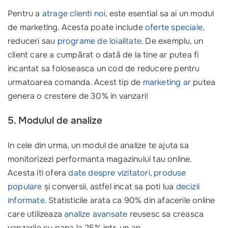
Pentru a
atrage clienti noi
, este esential sa ai un modul
de marketing. Acesta poate include
oferte speciale
,
reduceri sau
programe de loialitate
. De exemplu, un
client care a cumpărat o dată de la tine ar putea fi
incantat sa foloseasca un cod de reducere pentru
urmatoarea comanda. Acest tip de
marketing ar
putea
genera o crestere de 30% in vanzari!
5. Modulul de analize
In cele din urma, un modul de analize te ajuta sa
monitorizezi performanta magazinului tau online.
Acesta iti ofera
date despre vizitatori
,
produse
populare
și conversii, astfel incat sa poti lua
decizii
informate
. Statisticile arata ca 90% din afacerile online
care utilizeaza
analize avansate
reusesc sa creasca
vanzarile cu pana la 25% intr-un an.