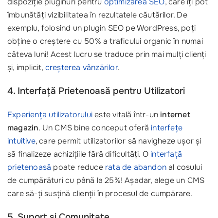
dispoziție pluginuri pentru
optimizarea SEO
, care îți pot
îmbunătăți vizibilitatea în rezultatele căutărilor. De
exemplu, folosind un plugin SEO pe WordPress, poți
obține o creștere cu 50% a traficului organic în numai
câteva luni! Acest lucru se traduce prin mai mulți clienți
și, implicit,
creșterea vânzărilor
.
4. Interfață Prietenoasă pentru Utilizatori
Experiența utilizatorului
este vitală într-un
internet
magazin
. Un CMS bine conceput oferă
interfețe
intuitive
, care permit utilizatorilor să navigheze ușor și
să finalizeze achizițiile fără dificultăți. O
interfață
prietenoasă
poate reduce
rata de abandon
al cosului
de cumpărături cu până la 25%! Așadar, alege un CMS
care să-ți susțină clienții în procesul de cumpărare.
5. Suport și Comunitate