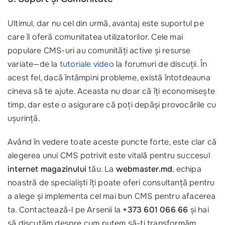
Ultimul, dar nu cel din urmă, avantaj este suportul pe
care îl oferă comunitatea utilizatorilor. Cele mai
populare CMS-uri au comunități active și resurse
variate—de la
tutoriale video
la forumuri de discuții. În
acest fel, dacă întâmpini probleme, există întotdeauna
cineva să te ajute. Aceasta nu doar că îți economisește
timp, dar este o asigurare că poți depăși provocările cu
ușurință.
Având în vedere toate aceste puncte forte, este clar că
alegerea unui CMS potrivit este vitală pentru succesul
internet magazinului
tău. La
webmaster.md
, echipa
noastră de specialiști îți poate oferi consultanță pentru
a alege și implementa cel mai bun CMS pentru afacerea
ta. Contactează-l pe Arsenii la
+373 601 066 66
și hai
să discutăm despre cum putem să-ți transformăm