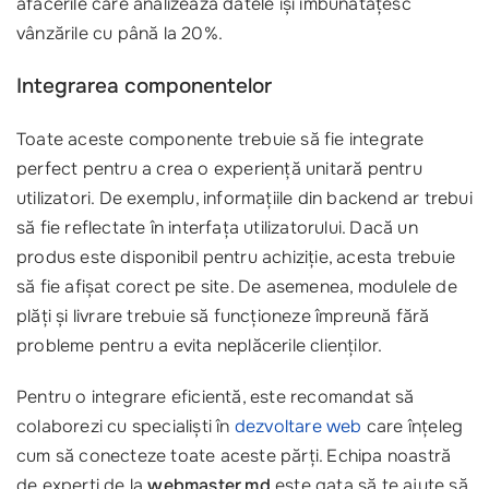
afacerile care analizează datele își îmbunătățesc
vânzările cu până la 20%.
Integrarea componentelor
Toate aceste componente trebuie să fie integrate
perfect pentru a crea o experiență unitară pentru
utilizatori. De exemplu, informațiile din backend ar trebui
să fie reflectate în interfața utilizatorului. Dacă un
produs este disponibil pentru achiziție, acesta trebuie
să fie afișat corect pe site. De asemenea, modulele de
plăți și livrare trebuie să funcționeze împreună fără
probleme pentru a evita neplăcerile clienților.
Pentru o integrare eficientă, este recomandat să
colaborezi cu specialiști în
dezvoltare web
care înțeleg
cum să conecteze toate aceste părți. Echipa noastră
de experți de la
webmaster.md
este gata să te ajute să