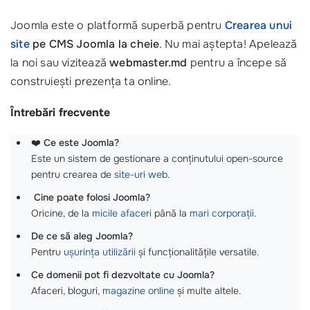
Joomla este o platformă superbă pentru
Crearea unui
site
pe CMS Joomla la cheie
. Nu mai aștepta! Apelează
la noi sau vizitează
webmaster.md
pentru a începe să
construiești prezența ta online.
Întrebări frecvente
❤️
Ce este Joomla?
Este un sistem de gestionare a conținutului open-source
pentru crearea de
site-uri web
.
‍
Cine poate folosi Joomla?
Oricine, de la
micile afaceri
până la
mari corporații
.
De ce să aleg Joomla?
Pentru
ușurința utilizării
și funcționalitățile versatile.
Ce domenii pot fi dezvoltate cu Joomla?
Afaceri, bloguri,
magazine online
și multe altele.