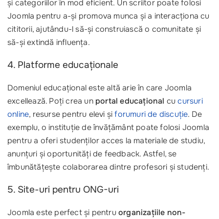
și categoriilor în mod eficient. Un scriitor poate folosi
Joomla pentru a-și promova munca și a interacționa cu
cititorii, ajutându-l să-și construiască o comunitate și
să-și extindă influența.
4. Platforme educaționale
Domeniul educațional este altă arie în care Joomla
excellează. Poți crea un
portal educațional
cu
cursuri
online
, resurse pentru elevi și
forumuri de discuție
. De
exemplu, o instituție de învățământ poate folosi Joomla
pentru a oferi studenților acces la materiale de studiu,
anunțuri și oportunități de feedback. Astfel, se
îmbunătățește colaborarea dintre profesori și studenți.
5. Site-uri pentru ONG-uri
Joomla este perfect și pentru
organizațiile non-