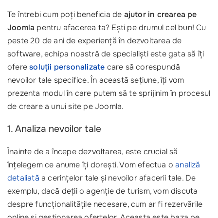
Te întrebi cum poți beneficia de
ajutor in crearea pe
Joomla
pentru afacerea ta? Ești pe drumul cel bun! Cu
peste 20 de ani de experiență în dezvoltarea de
software, echipa noastră de specialiști este gata să îți
ofere
soluții personalizate
care să corespundă
nevoilor tale specifice. În această sețiune, îți vom
prezenta modul în care putem să te sprijinim în procesul
de creare a unui site pe Joomla.
1. Analiza nevoilor tale
Înainte de a începe dezvoltarea, este crucial să
înțelegem ce anume îți dorești. Vom efectua o
analiză
detaliată
a cerințelor tale și nevoilor afacerii tale. De
exemplu, dacă deții o agenție de turism, vom discuta
despre funcționalitățile necesare, cum ar fi rezervările
online și gestionarea ofertelor. Aceasta este baza pe