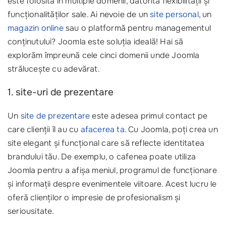
este folosită în multiple domenii, datorită flexibilității și
funcționalităților sale. Ai nevoie de un
site personal
, un
magazin online
sau o platformă pentru managementul
conținutului? Joomla este soluția ideală! Hai să
explorăm împreună cele cinci domenii unde Joomla
strălucește cu adevărat.
1. site-uri de prezentare
Un
site de prezentare
este adesea primul contact pe
care clienții îl au cu
afacerea ta
. Cu Joomla, poți crea un
site elegant și funcțional care să reflecte identitatea
brandului tău. De exemplu, o cafenea poate utiliza
Joomla pentru a afișa meniul, programul de funcționare
și informații despre evenimentele viitoare. Acest lucru le
oferă clienților o impresie de profesionalism și
seriousitate.