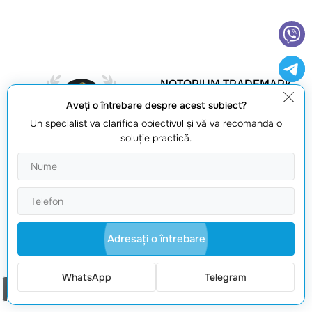
NOTORIUM TRADEMARK
AWARDS
Aveţi o întrebare despre acest subiect?
Trofeul Notorium 2017,
Un specialist va clarifica obiectivul şi vă va recomanda o
Medalia de Aur Notorium
soluţie practică.
2018, Medalia de Aur
Notorium 2019
MARCA COMERCIALA A
ANULUI
Adresaţi o întrebare
Medalie De Aur 2016,
Medalie De Aur 2017, Medalie
WhatsApp
Telegram
De Aur 2018, Medalie De Aur
Comanda un apel
2019