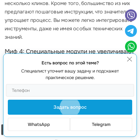
несколько кликов. Кроме того, большинство из них
предлагают пошаговые инструкции, что значительно
упрощает процесс. Вы можете легко интегрировать
инструменты, даже не имея особых технических
знаний. ‍
Миф 4: Специальные модули не увеличивают
продажу
Есть вопрос по этой теме?
Специалист уточнит вашу задачу и подскажет
Некоторые владельцы интернет-магазинов
практическое решение.
убеждены, что внедрение
специальных модулей для
интернет-магазина
не дает значительных
результатов. На практике, грамотное использование
Задать вопрос
модулей может существенно повысить ваши
продажи. Например, модуль для кросс-продаж
может автоматически предлагать товар, схожий с
WhatsApp
Telegram
Заказать звонок
тем, который покупает клиент, что в свою очередь