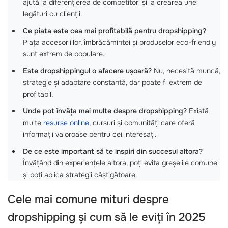
ajută la diferențierea de competitori și la crearea unei
legături cu clienții.
Ce piata este cea mai profitabilă pentru dropshipping?
Piața accesoriiilor, îmbrăcămintei și produselor eco-friendly
sunt extrem de populare.
Este dropshippingul o afacere ușoară?
Nu, necesită muncă,
strategie și adaptare constantă, dar poate fi extrem de
profitabil.
Unde pot învăța mai multe despre dropshipping?
Există
multe
resurse online
, cursuri și comunități care oferă
informații valoroase pentru cei interesați.
De ce este important să te inspiri din succesul altora?
Învățând din experiențele altora, poți evita greșelile comune
și poți aplica strategii câștigătoare.
Cele mai comune mituri despre
dropshipping și cum să le eviți în 2025