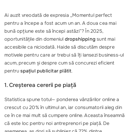
Ai auzit vreodată de expresia „Momentul perfect
pentru a începe a fost acum un an. A doua cea mai
bună opțiune este să începi astăzi”? În 2025,
oportunitățile din domeniul
dropshipping
sunt mai
accesibile ca niciodată. Haide să discutăm despre
motivele pentru care ar trebui să îți lansezi business-ul
acum, precum și despre cum să concurezi eficient
pentru
spațiul publicitar plătit
.
1. Creșterea cererii pe piață
Statistica spune totul— ponderea vânzărilor online a
crescut cu 20% în ultimul an, iar consumatorii aleg din
ce în ce mai mult să cumpere online. Aceasta înseamnă
că este loc pentru noi antreprenori pe piață. De
asemenea, aș dori să subliniez că 72% dintre