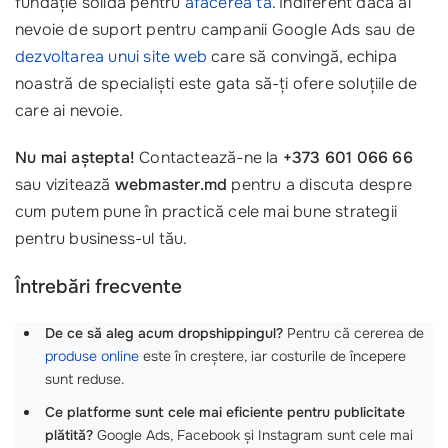
fundație solidă pentru
afacerea ta
. Indiferent dacă ai
nevoie de suport pentru campanii Google Ads sau de
dezvoltarea unui site web
care să convingă, echipa
noastră de specialiști este gata să-ți ofere soluțiile de
care ai nevoie.
Nu mai aștepta!
Contactează-ne la
+373 601 066 66
sau vizitează
webmaster.md
pentru a discuta despre
cum putem pune în practică cele mai bune strategii
pentru business-ul tău.
Întrebări frecvente
De ce să aleg acum dropshippingul?
Pentru că cererea de
produse online
este în creștere, iar costurile de începere
sunt reduse.
Ce platforme sunt cele mai eficiente pentru publicitate
plătită?
Google Ads, Facebook și Instagram sunt cele mai