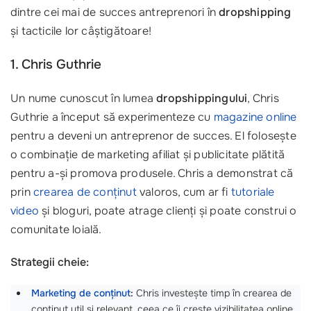
dintre cei mai de succes antreprenori în
dropshipping
și tacticile lor câștigătoare!
1. Chris Guthrie
Un nume cunoscut în lumea
dropshippingului
, Chris
Guthrie a început să experimenteze cu
magazine online
pentru a deveni un antreprenor de succes. El folosește
o combinație de marketing afiliat și publicitate plătită
pentru a-și promova produsele. Chris a demonstrat că
prin
crearea de conținut
valoros, cum ar fi
tutoriale
video
și bloguri, poate atrage clienți și poate construi o
comunitate loială.
Strategii cheie:
Marketing de conținut
:
Chris investește timp în crearea de
conținut util și relevant, ceea ce îi crește vizibilitatea online.