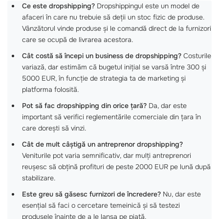
Ce este dropshipping?
Dropshippingul este un model de
afaceri în care nu trebuie să deții un stoc fizic de produse.
Vânzătorul vinde produse și le comandă direct de la furnizori
care se ocupă de livrarea acestora.
Cât costă să începi un business de dropshipping?
Costurile
variază, dar estimăm că bugetul inițial se varsă între 300 și
5000 EUR, în funcție de strategia ta de marketing și
platforma folosită.
Pot să fac dropshipping din orice țară?
Da, dar este
important să verifici reglementările comerciale din țara în
care dorești să vinzi.
Cât de mult câștigă un antreprenor dropshipping?
Veniturile pot varia semnificativ, dar mulți antreprenori
reușesc să obțină profituri de peste 2000 EUR pe lună după
stabilizare.
Este greu să găsesc furnizori de încredere?
Nu, dar este
esențial să faci o cercetare temeinică și să testezi
produsele înainte de a le lansa pe piață.