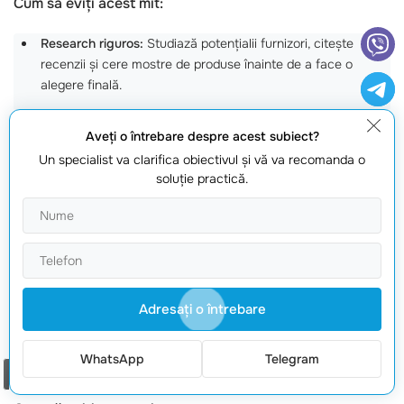
Cum să eviți acest mit:
Research riguros:
Studiază potențialii furnizori, citește
recenzii și cere mostre de produse înainte de a face o
alegere finală.
Colaborează cu mai mulți furnizori:
Nu te baza pe un singur
furnizor; diversificarea te va ajuta să eviți problemele legate
Aveţi o întrebare despre acest subiect?
de livrare și stocuri.
Un specialist va clarifica obiectivul şi vă va recomanda o
soluţie practică.
4. Nu ai nevoie de marketing pentru a avea
succes
Pentru a atrage clienți către magazinul tău online,
marketingul eficient este crucial. Mulți antreprenori
Adresaţi o întrebare
subestimează importanța unei
strategii de marketing
bine conturate. Senzația că produsele se vând de la
WhatsApp
Telegram
sine este o altă capcană frecvent întâlnită.
Comanda un apel