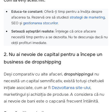
Cum să eviți acest mit:
Educa-te constant:
Oferă-ți timp pentru a învăța despre
afacerea ta. Rezervă ore să studiezi
strategii de marketing
,
SEO și
gestionarea stocurilor
.
Setează așteptări realiste:
Înțelege că orice afacere
necesită timp pentru a se dezvolta. Nu te descuraja dacă nu
obții profituri imediate.
2. Nu ai nevoie de capital pentru a începe un
business de dropshipping
Deși comparativ cu alte afaceri,
dropshippingul
nu
necesită un capital semnificativ, există totuși cheltuieli
inițiale asociate, cum ar fi
Dezvoltarea site-ului
,
marketingul și achiziția de produse. A considera că nu
ai nevoie de bani este o capcană frecvent întâlnită.