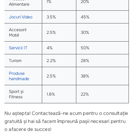
1%
20%
Alimentare
Jocuri Video
3.5%
45%
Accesorii
2.5%
30%
Mobil
Servicii IT
4%
50%
Turism
2.2%
28%
Produse
2.5%
38%
handmade
Sport și
1.8%
22%
Fitness
Nu aștepta! Contactează-ne acum pentru o consultație
gratuită și hai să facem împreună pașii necesari pentru
o afacere de succes!