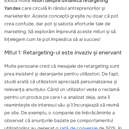
Există multe
mituri despre dinamica retargeting
Yandex
care circulă în rândul antreprenorilor și
marketerilor. Aceste concepții greșite nu doar că pot
crea confuzie, dar pot și sabota eforturile tale de
marketing. Să explorăm împreună aceste mituri și să
înțelegem cum te pot împiedica să ai succes!
Mitul 1: Retargeting-ul este invaziv și enervant
Multe persoane cred că mesajele de retargeting sunt
prea insistent și deranjante pentru utilizatori. De fapt,
studii arată că utilizatorii apreciază personalizarea și
relevanța anunțului. Când un utilizator vede o reclamă
pentru un produs pe care l-a analizat deja, asta îi
reamintește de interesul său și îl încurajează să revină
pe site. De exemplu, o companie de îmbrăcăminte a
observat că anunțurile bazate pe comportamentul
utilizatorilor au generat o
rată de conversie
de 50%, în