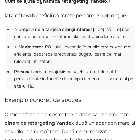
Cum te ajută dynamica retargeting Yandex?
Iată câteva beneficii concrete pe care le poți obține:
⭐️
Dreptul de a targeta clienții interesați:
poți să îi reții pe
cei care au arătat un interes clar pentru produsele tale.
⭐
Maximizarea ROI-ului:
investiția în publicitate devine mai
eficientă, deoarece direcționezi bugetul către cei mai
relevanți utilizatori.
Personalizarea mesajului:
mesajele și ofertele pot fi
personalizate în funcție de comportamentul utilizatorului pe
site-ul tău.
Exemplu concret de succes
O mică afacere de cosmetice a decis să implementze
dinamica retargeting Yandex
după un abandon mare al
cosurilor de cumpărare. După ce au realizat o
campanie de retargeting, rata de recuperare a