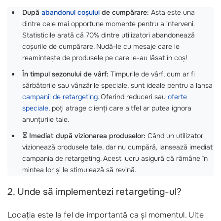
După
abandonul coșului
de cumpărare:
Asta este una
dintre cele mai opportune momente pentru a interveni.
Statisticile arată că 70% dintre utilizatori abandonează
coșurile de cumpărare. Nudă-le cu mesaje care le
reamintește de produsele pe care le-au lăsat în coș!
În timpul sezonului de vârf:
Timpurile de vârf, cum ar fi
sărbătorile sau vânzările speciale, sunt ideale pentru a lansa
campanii de retargeting
. Oferind reduceri sau
oferte
speciale
, poți atrage clienți care altfel ar putea ignora
anunțurile tale.
⏳
Imediat după vizionarea produselor:
Când un utilizator
vizionează produsele tale, dar nu cumpără, lansează imediat
campania de retargeting. Acest lucru asigură că rămâne în
mintea lor și le stimulează să revină.
2. Unde să implementezi retargeting-ul?
Locația este la fel de importantă ca și momentul. Uite