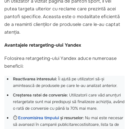
un utilizator a vizitat pagina de pantofi sport, îl vei
putea targeta ulterior cu reclame care prezintă acei
pantofi specifice. Aceasta este o modalitate eficientă
de a reaminti clienților de produsele care le-au captat
atenția.
Avantajele retargeting-ului Yandex
Folosirea retargeting-ului Yandex aduce numeroase
beneficii:
Reactivarea interesului:
Îi ajută pe utilizatori să-și
amintească de produsele pe care le-au analizat anterior.
Creșterea ratei de conversie:
Utilizatorii care văd anunțuri
retargetate sunt mai predispuși să finalizeze achiziția, având
o rată de conversie cu până la 70% mai mare.
⏱️
Economisirea timpului
și resurselor:
Nu mai este necesar
să avansezi în campanii publicitarecostisitoare, lista ta de