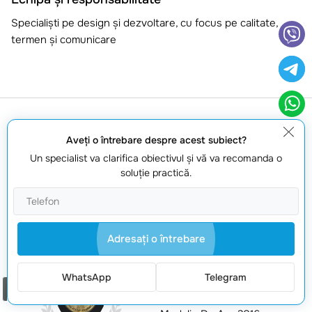
Specialiști pe design și dezvoltare, cu focus pe calitate,
termen și comunicare
Aveţi o întrebare despre acest subiect?
NOTORIUM TRADEMARK
Un specialist va clarifica obiectivul şi vă va recomanda o
AWARDS
soluţie practică.
Trofeul Notorium 2017,
Medalia de Aur Notorium
2018, Medalia de Aur
Adresaţi o întrebare
Notorium 2019
WhatsApp
Telegram
MARCA COMERCIALA A
Comanda un apel
ANULUI