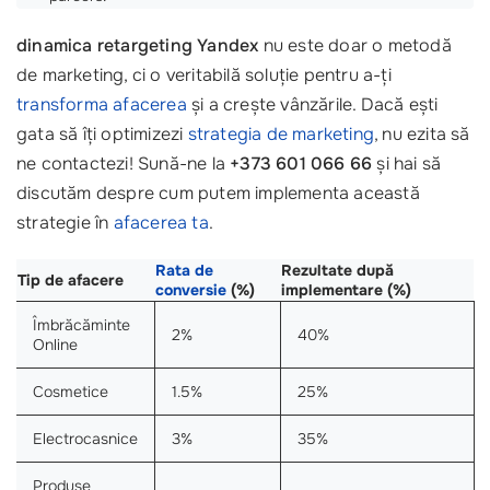
dinamica retargeting Yandex
nu este doar o metodă
de marketing, ci o veritabilă soluție pentru a-ți
transforma afacerea
și a crește vânzările. Dacă ești
gata să îți optimizezi
strategia de marketing
, nu ezita să
ne contactezi! Sună-ne la
+373 601 066 66
și hai să
discutăm despre cum putem implementa această
strategie în
afacerea ta
.
Rata de
Rezultate după
Tip de afacere
conversie
(%)
implementare (%)
Îmbrăcăminte
2%
40%
Online
Cosmetice
1.5%
25%
Electrocasnice
3%
35%
Produse