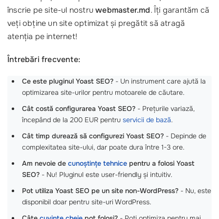
înscrie pe site-ul nostru
webmaster.md
. Îți garantăm că
veți obține un site optimizat și pregătit să atragă
atenția pe internet!
Întrebări frecvente:
Ce este pluginul Yoast SEO?
- Un instrument care ajută la
optimizarea site-urilor pentru motoarele de căutare.
Cât costă configurarea Yoast SEO?
- Prețurile variază,
începând de la 200 EUR pentru
servicii de bază
.
Cât timp durează să configurezi Yoast SEO?
- Depinde de
complexitatea site-ului, dar poate dura între 1-3 ore.
Am nevoie de
cunoștințe tehnice
pentru a folosi Yoast
SEO?
- Nu! Pluginul este user-friendly și intuitiv.
Pot utiliza Yoast SEO pe un site non-WordPress?
- Nu, este
disponibil doar pentru site-uri WordPress.
Câte
cuvinte cheie
pot folosi?
- Poți optimiza pentru mai