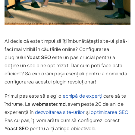
Ai decis că este timpul să îți îmbunătățești site-ul și să-l
faci mai vizibil în căutările online? Configurarea
pluginului
Yoast SEO
este un pas crucial pentru a
obține un site bine optimizat. Dar cum poți face asta
eficient? Să explorăm pașii esențiali pentru a comanda
configurarea acestui plugin revoluționar!
Primul pas este să alegi o
echipă de experți
care să te
îndrume. La
webmaster.md
, avem peste 20 de ani de
experiență în
dezvoltarea site-urilor
și
optimizarea SEO
.
Pas cu pas, îți vom arăta cum să configurezi corect
Yoast SEO
pentru a-ți atinge obiectivele.