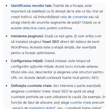
Identificarea nevoilor
tale:
Înainte de a începe, este
important să stabilești ce îți dorești de la site-ul tău. Vrei să
crești traficul, să îmbunătățești
rata de conversie
sau să
atragi clienți din anumite segmente de piață? Odată ce ai
aceste
obiective clare
, putem continua.
Instalarea pluginului:
După ce ești gata, îți vom arăta cum
să instalezi pluginul
Yoast SEO
direct din tabloul de bord
WordPress. Aceasta este o etapă simplă, dar esențială
pentru a începe optimizarea.
Configurarea inițială:
Odată instalat, este timpul să
configurăm opțiunile inițiale. Acest lucru include setarea
titlului site-ului, descrierilor și alegerea unei structuri pentru
URL-uri. Aceste detalii contează foarte mult pentru SEO.
Definește cuvintele cheie:
Aici intervine o parte esențială:
alegerea cuvintelor cheie. Yoast SEO te ajută să alegi
cuvintele potrivite pe care utilizatorii le caută. De exemplu, în
funcție de tipul de afacere, poți alege
cuvinte cheie
precum
„servicii de
marketing digital
” sau „cumpărați haine online”.