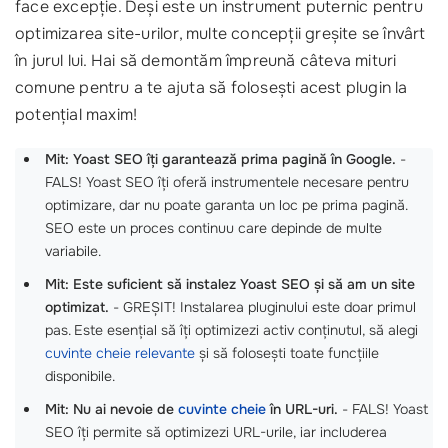
face excepție. Deși este un instrument puternic pentru
optimizarea site-urilor, multe concepții greșite se învârt
în jurul lui. Hai să demontăm împreună câteva mituri
comune pentru a te ajuta să folosești acest plugin la
potențial maxim!
Mit: Yoast SEO îți garantează prima pagină în Google.
-
FALS! Yoast SEO îți oferă instrumentele necesare pentru
optimizare, dar nu poate garanta un loc pe prima pagină.
SEO este un proces continuu care depinde de multe
variabile.
Mit: Este suficient să instalez Yoast SEO și să am un site
optimizat.
- GREȘIT! Instalarea pluginului este doar primul
pas. Este esențial să îți optimizezi activ conținutul, să alegi
cuvinte cheie relevante
și să folosești toate funcțiile
disponibile.
Mit: Nu ai nevoie de
cuvinte cheie
în URL-uri.
- FALS! Yoast
SEO îți permite să optimizezi URL-urile, iar includerea