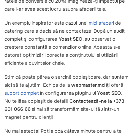
ratele de conversie cu 20%! Imaginează-ți impactul pe
care l-ar avea acest lucru asupra afacerii tale.
Un exemplu inspirator este cazul unei
mici afaceri
de
catering care a decis să ne contacteze. După un audit
complet și configurarea
Yoast SEO
, au observat o
creștere constantă a comenzilor online. Aceasta s-a
datorat optimizării corecte a conținutului și utilizării
eficiente a cuvintelor cheie.
Știm că poate părea o sarcină copleșitoare, dar suntem
aici să te ajutăm! Echipa de la
webmaster.md
îți oferă
suport complet
în configurarea pluginului
Yoast SEO
.
Nu te lăsa copleșit de detalii!
Contactează-ne la +373
601 066 66
și hai să transformăm site-ul tău într-un
magnet pentru clienți!
Nu mai aștepta! Poți aloca câteva minute pentru a te