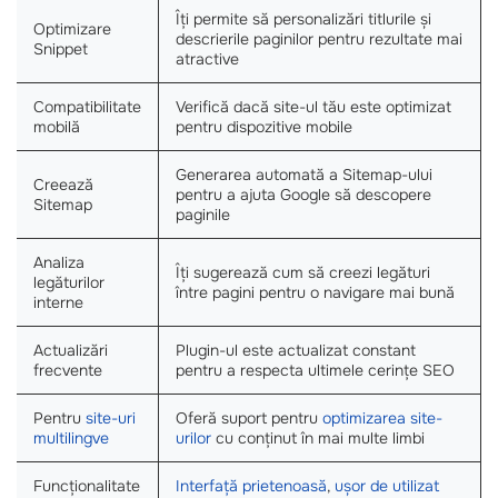
Îți permite să personalizări titlurile și
Optimizare
descrierile paginilor pentru rezultate mai
Snippet
atractive
Compatibilitate
Verifică dacă site-ul tău este optimizat
mobilă
pentru dispozitive mobile
Generarea automată a Sitemap-ului
Creează
pentru a ajuta Google să descopere
Sitemap
paginile
Analiza
Îți sugerează cum să creezi legături
legăturilor
între pagini pentru o navigare mai bună
interne
Actualizări
Plugin-ul este actualizat constant
frecvente
pentru a respecta ultimele cerințe SEO
Pentru
site-uri
Oferă suport pentru
optimizarea site-
multilingve
urilor
cu conținut în mai multe limbi
Funcționalitate
Interfață prietenoasă
,
ușor de utilizat