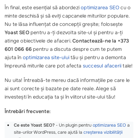
În final, este esențial să abordezi
optimizarea SEO
cu o
minte deschisă și să eviți capcanele miturilor populare.
Nu te lăsa influențat de concepții greșite; folosește
Yoast SEO
pentru a-ți dezvolta site-ul și pentru a-ți
atinge obiectivele de afaceri.
Contactează-ne la +373
601 066 66
pentru a discuta despre cum te putem
ajuta în
optimizarea site-ului
tău și pentru a demonta
împreună miturile care pot afecta
succesul afacerii
tale!
Nu uita! Întreabă-te mereu dacă informațiile pe care le
ai sunt corecte și bazate pe date reale. Alege să
investești în educația ta și în viitorul site-ului tău!
Întrebări frecvente:
Ce este Yoast SEO?
- Un plugin pentru
optimizarea SEO
a
site-urilor WordPress, care ajută la
creșterea vizibilității