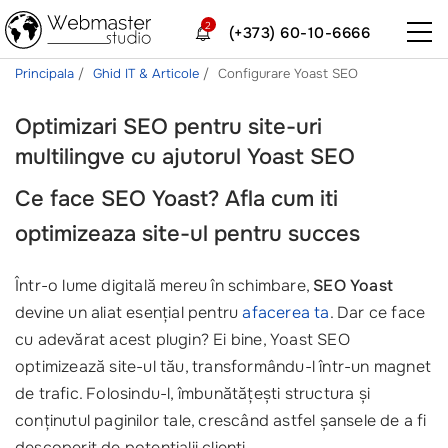
2
(+373) 60-10-6666
Principala
Ghid IT & Articole
Configurare Yoast SEO
Optimizari SEO pentru site-uri
multilingve cu ajutorul Yoast SEO
Ce face SEO Yoast? Afla cum iti
optimizeaza site-ul pentru succes
Într-o lume digitală mereu în schimbare,
SEO Yoast
devine un aliat esențial pentru
afacerea ta
. Dar ce face
cu adevărat acest plugin? Ei bine, Yoast SEO
optimizează site-ul tău, transformându-l într-un magnet
de trafic. Folosindu-l, îmbunătățești structura și
conținutul paginilor tale, crescând astfel șansele de a fi
descoperit de potențialii clienți.