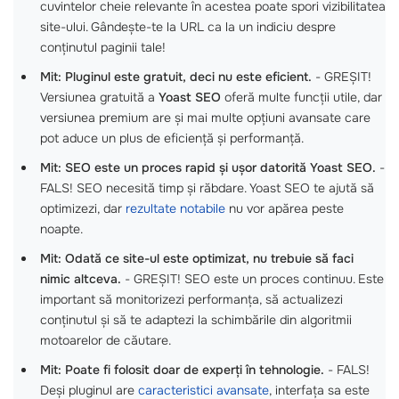
cuvintelor cheie relevante în acestea poate spori vizibilitatea
site-ului. Gândește-te la URL ca la un indiciu despre
conținutul paginii tale!
Mit: Pluginul este gratuit, deci nu este eficient.
- GREȘIT!
Versiunea gratuită a
Yoast SEO
oferă multe funcții utile, dar
versiunea premium are și mai multe opțiuni avansate care
pot aduce un plus de eficiență și performanță.
Mit: SEO este un proces rapid și ușor datorită Yoast SEO.
-
FALS! SEO necesită timp și răbdare. Yoast SEO te ajută să
optimizezi, dar
rezultate notabile
nu vor apărea peste
noapte.
Mit: Odată ce site-ul este optimizat, nu trebuie să faci
nimic altceva.
- GREȘIT! SEO este un proces continuu. Este
important să monitorizezi performanța, să actualizezi
conținutul și să te adaptezi la schimbările din algoritmii
motoarelor de căutare.
Mit: Poate fi folosit doar de experți în tehnologie.
- FALS!
Deși pluginul are
caracteristici avansate
, interfața sa este