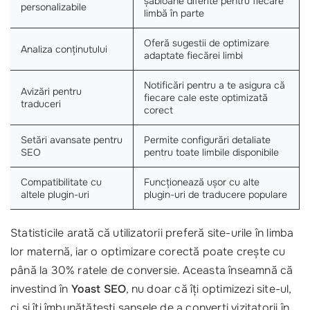
șabloane diferite pentru fiecare
personalizabile
limbă în parte
Oferă sugestii de optimizare
Analiza conținutului
adaptate fiecărei limbi
Notificări pentru a te asigura că
Avizări pentru
fiecare cale este optimizată
traduceri
corect
Setări avansate pentru
Permite configurări detaliate
SEO
pentru toate limbile disponibile
Compatibilitate cu
Funcționează ușor cu alte
altele plugin-uri
plugin-uri de traducere populare
Statisticile arată că utilizatorii preferă site-urile în limba
lor maternă, iar o optimizare corectă poate crește cu
până la 30% ratele de conversie. Aceasta înseamnă că
investind în
Yoast SEO
, nu doar că îți optimizezi site-ul,
ci și îți îmbunătățești șansele de a converti vizitatorii în