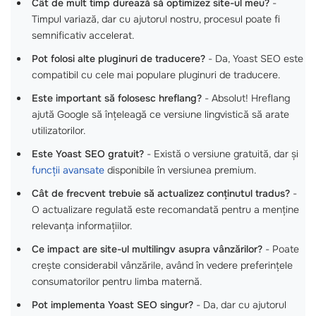
Cât de mult timp durează să optimizez site-ul meu?
-
Timpul variază, dar cu ajutorul nostru, procesul poate fi
semnificativ accelerat.
Pot folosi alte pluginuri de traducere?
- Da, Yoast SEO este
compatibil cu cele mai populare pluginuri de traducere.
Este important să folosesc hreflang?
- Absolut! Hreflang
ajută Google să înțeleagă ce versiune lingvistică să arate
utilizatorilor.
Este Yoast SEO gratuit?
- Există o versiune gratuită, dar și
funcții avansate
disponibile în versiunea premium.
Cât de frecvent trebuie să actualizez conținutul tradus?
-
O actualizare regulată este recomandată pentru a menține
relevanța informațiilor.
Ce impact are site-ul multilingv asupra vânzărilor?
- Poate
crește considerabil vânzările, având în vedere preferințele
consumatorilor pentru limba maternă.
Pot implementa Yoast SEO singur?
- Da, dar cu ajutorul