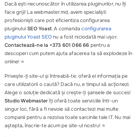
Dacă ești necunoscător în utilizarea pluginurilor, nu îți
face griji! La webmaster.md, avem specialiști
profesioniști care pot eficientiza configurarea
pluginului
SEO Yoast
. A comanda
configurarea
pluginului Yoast SEO
nu a fost niciodată mai ușor.
Contactează-ne la +373 601 066 66
pentru a
descoperi cum putem ajuta afacerea ta să explodeze în
online! ⭐
Privește-ți site-ul și întreabă-te: oferă el informația pe
care utilizatorii o caută? Dacă nu, e timpul să acționezi.
Alege o soluție dedicată și crește-ți șansele de succes!
Studio Webmaster
îți oferă toate serviciile într-un
singur loc, fără a fi nevoie să contactezi mai multe
companii pentru a rezolva toate sarcinile tale IT. Nu mai
aștepta, înscrie-te acum pe site-ul nostru! ⭐