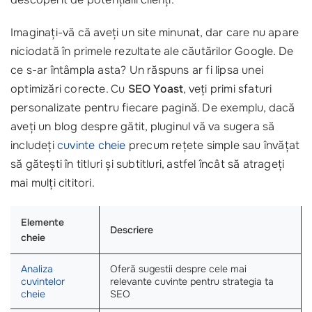
Imaginați-vă că aveți un site minunat, dar care nu apare
niciodată în primele rezultate ale căutărilor Google. De
ce s-ar întâmpla asta? Un răspuns ar fi lipsa unei
optimizări corecte. Cu
SEO Yoast
, veți primi sfaturi
personalizate pentru fiecare pagină. De exemplu, dacă
aveți un blog despre gătit, pluginul vă va sugera să
includeți
cuvinte cheie
precum rețete simple sau învățat
să gătești în titluri și subtitluri, astfel încât să atrageți
mai mulți cititori.
Elemente
Descriere
cheie
Analiza
Oferă sugestii despre cele mai
cuvintelor
relevante cuvinte pentru strategia ta
cheie
SEO