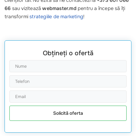
clienților tăi. Nu ezita să ne contactezi la
+373 601 066
66
sau vizitează
webmaster.md
pentru a începe să îți
transformi
strategiile de marketing
!
Obțineți o ofertă
Solicită oferta