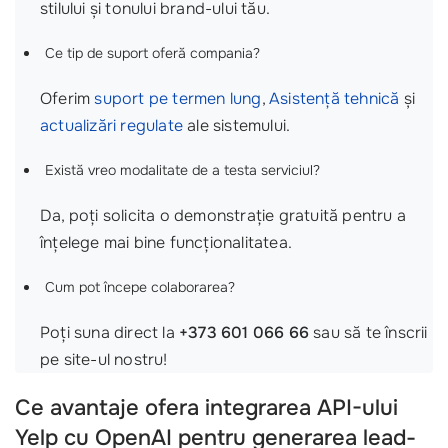
stilului și tonului brand-ului tău.
Ce tip de suport oferă compania?
Oferim
suport pe termen lung
,
Asistență tehnică
și
actualizări regulate
ale sistemului.
Există vreo modalitate de a testa serviciul?
Da, poți solicita o demonstrație gratuită pentru a
înțelege mai bine funcționalitatea.
Cum pot începe colaborarea?
Poți suna direct la
+373 601 066 66
sau să te înscrii
pe site-ul nostru!
Ce avantaje ofera integrarea API-ului
Yelp cu OpenAI pentru generarea lead-