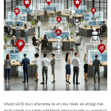
Visezi să îți duci afacerea la un nou nivel, să atragi mai
mulți clienți și să îmbunătățești interacțiunile cu aceștia?