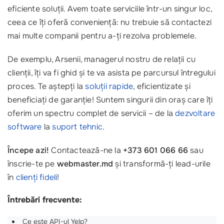
eficiente soluții. Avem toate serviciile într-un singur loc,
ceea ce îți oferă conveniență: nu trebuie să contactezi
mai multe companii pentru a-ți rezolva problemele.
De exemplu, Arsenii, managerul nostru de relații cu
clienții, îți va fi ghid și te va asista pe parcursul întregului
proces. Te aștepți la
soluții rapide
, eficientizate și
beneficiați de garanție! Suntem singurii din oraș care îți
oferim un spectru complet de servicii – de la
dezvoltare
software
la
suport tehnic
.
Începe azi!
Contactează-ne la
+373 601 066 66
sau
înscrie-te pe
webmaster.md
și transformă-ți lead-urile
în
clienți fideli
!
Întrebări frecvente:
Ce este API-ul Yelp?