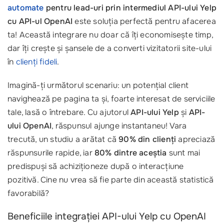
automate
pentru lead-uri prin intermediul API-ului Yelp
cu API-ul OpenAI
este soluția perfectă pentru afacerea
ta! Această integrare nu doar că îți economisește timp,
dar îți crește și șansele de a converti vizitatorii site-ului
în
clienți fideli
.
Imagină-ți următorul scenariu: un potențial client
navighează pe pagina ta și, foarte interesat de serviciile
tale, lasă o întrebare. Cu ajutorul
API-ului Yelp
și
API-
ului OpenAI
, răspunsul ajunge instantaneu! Vara
trecută, un studiu a arătat că
90% din clienți
apreciază
răspunsurile rapide, iar
80% dintre aceștia
sunt mai
predispuși să achiziționeze după o interacțiune
pozitivă. Cine nu vrea să fie parte din această statistică
favorabilă?
Beneficiile integrației API-ului Yelp cu OpenAI