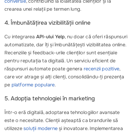
conversie
, contribuind la loialitatea clienților și la
crearea unei relații pe termen lung.
4. Îmbunătățirea vizibilității online
Cu integrarea
API-ului Yelp
, nu doar că oferi răspunsuri
automatizate, dar îți și îmbunătățești vizibilitatea online.
Recenziile și feedback-urile clienților sunt esențiale
pentru reputația ta digitală. Un serviciu eficient de
răspunsuri automate poate genera
recenzii pozitive
,
care vor atrage și alți clienți, consolidându-ți prezența
pe
platforme populare
.
5. Adopția tehnologiei în marketing
Într-o eră digitală, adoptarea tehnologiilor avansate
este o necesitate. Clienții așteaptă ca brandurile să
utilizeze
soluții moderne
și inovatoare. Implementarea