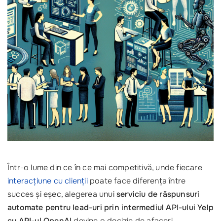
Într-o lume din ce în ce mai competitivă, unde fiecare
interacțiune cu clienții
poate face diferența între
succes și eșec, alegerea unui
serviciu de răspunsuri
automate pentru lead-uri prin intermediul API-ului Yelp
cu API-ul OpenAI
devine o decizie de afaceri