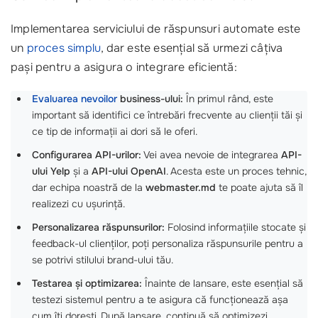
Implementarea serviciului de răspunsuri automate este
un
proces simplu
, dar este esențial să urmezi câțiva
pași pentru a asigura o integrare eficientă:
Evaluarea nevoilor
business-ului:
În primul rând, este
important să identifici ce întrebări frecvente au clienții tăi și
ce tip de informații ai dori să le oferi.
Configurarea API-urilor:
Vei avea nevoie de integrarea
API-
ului Yelp
și a
API-ului OpenAI
. Acesta este un proces tehnic,
dar echipa noastră de la
webmaster.md
te poate ajuta să îl
realizezi cu ușurință.
Personalizarea răspunsurilor:
Folosind informațiile stocate și
feedback-ul clienților, poți personaliza răspunsurile pentru a
se potrivi stilului brand-ului tău.
Testarea și optimizarea:
Înainte de lansare, este esențial să
testezi sistemul pentru a te asigura că funcționează așa
cum îți dorești. După lansare, continuă să optimizezi