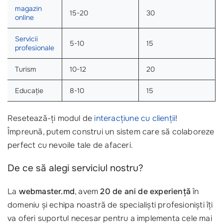
magazin
15-20
30
online
Servicii
5-10
15
profesionale
Turism
10-12
20
Educație
8-10
15
Resetează-ți modul de
interacțiune cu clienții
!
Împreună, putem construi un sistem care să colaboreze
perfect cu nevoile tale de afaceri.
De ce să alegi serviciul nostru?
La
webmaster.md
, avem
20 de ani de experiență
în
domeniu și echipa noastră de specialiști profesioniști îți
va oferi suportul necesar pentru a implementa cele mai