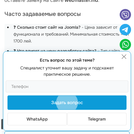
оставьте заявку на сайте
webmaster.md
.
Часто задаваемые вопросы
❓
Сколько стоит сайт на Joomla?
- Цена зависит от
функционала и требований. Минимальная стоимость — от
1700 лей.
❓
Что влияет на цену разработки сайта?
- Тип сайта,
дизайн, функциональность и поддержка.
Есть вопрос по этой теме?
❓
Вы предлагаете
техническую поддержку
?
- Да, у нас
Специалист уточнит вашу задачу и подскажет
практическое решение.
есть несколько пакетов техподдержки.
❓
Как долго длится
создание сайта
?
- В среднем от 2 до
6 недель, в зависимости от сложности проекта.
❓
Можно ли снизить
стоимость разработки
?
- Да,
Задать вопрос
выбирая шаблоны и минимизируя функционал.
WhatsApp
Telegram
Заказать звонок