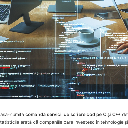
i, așa-numita
comandă servicii de scriere cod pe C și C++
dev
tatisticile arată că companiile care investesc în tehnologie ș