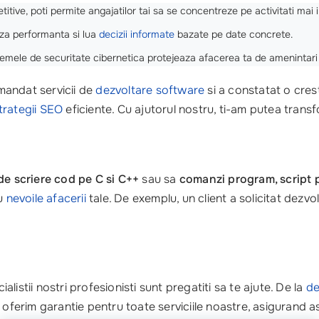
itive, poti permite angajatilor tai sa se concentreze pe activitati mai
riza performanta si lua
decizii informate
bazate pe date concrete.
temele de securitate cibernetica protejeaza afacerea ta de amenintari
andat servicii de
dezvoltare software
si a constatat o cres
trategii SEO
eficiente. Cu ajutorul nostru, ti-am putea transfo
de scriere cod pe C si C++
sau sa
comanzi program, script 
cu
nevoile afacerii
tale. De exemplu, un client a solicitat dezvo
alistii nostri profesionisti sunt pregatiti sa te ajute. De la
de
us, oferim garantie pentru toate serviciile noastre, asigurand 