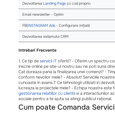
Dezvoltarea
Landing Page
cu cod propriu
Email newsletter - Optim
FB|
INSTAGRAM Ads
- Configurare inițială
Dezvoltarea sistemului CRM
Intrebari Frecvente
1. Ce tip de
servicii IT
oferiti? - Oferim un spectru com
inscrie online pe site-ul nostru sau ne poti suna direc
Cat dureaza pana la finalizarea unei comenzi? - Timpu
conform nevoilor mele? - Absolut! Serviciile noastre
cunoaste in avans.7. Ce tehnologii utilizati in dezvolt
lucreaza la proiectele mele? - Echipa noastra este 
gestionarea relatiilor cu clientii
si a interactiunilor 
sociale pentru a te ajuta sa atingi publicul rațional.
Cum poate Comanda Servicii 