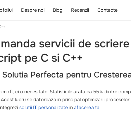
ofoliul
Despre noi
Blog
Recenzii
Contacte
C++
omanda servicii de scriere
ript pe C si C++
 Solutia Perfecta pentru Crestere
 moft, ci o necesitate. Statisticile arata ca 55% dintre co
est lucru se datoreaza in principal optimizarii proceselor int
 integrezi
solutii IT personalizate
in
afacerea ta
.