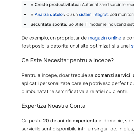
⭐
Creste productivitatea:
Automatizand sarcinile repet
⭐
Analiza datelor
:
Cu un
sistem integrat
, poti monito
Securitate sporita:
Solutiile IT moderne incluzand sis
De exemplu, un proprietar de
magazin online
a com
fost posibila datorita unui site optimizat si a unei
s
Ce Este Necesitar pentru a Incepe?
Pentru a incepe, doar trebuie sa
comanzi servicii 
aplicatii personalizate care se potrivesc perfect 
o imbunatatire semnificativa a relatiei cu clientii.
Expertiza Noastra Conta
Cu peste
20 de ani de experienta
in domeniu, speci
serviciile sunt disponibile intr-un singur loc. In pl