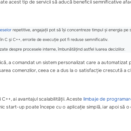
te acest tip de servicii să aducă beneficii semnificative afac
eselor
repetitive, angajații pot să își concentreze timpul și energia pe s
n C și C++, errorile de execuție pot fi reduse semnificativ.
zate despre procesele interne, îmbunătățind astfel luarea deciziilor.
ică, a comandat un sistem personalizat care a automatizat pro
ea comenzilor, ceea ce a dus la o satisfacție crescută a cli
C++, ai avantajul scalabilității. Aceste
limbaje de programar
c start-up poate începe cu o aplicație simplă, iar apoi să 