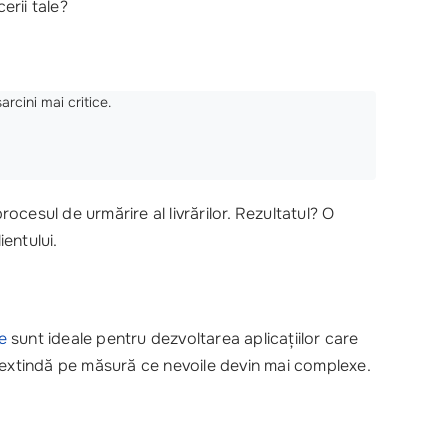
erii tale?
arcini mai critice.
cesul de urmărire al livrărilor. Rezultatul? O
entului.
e
sunt ideale pentru dezvoltarea aplicațiilor care
o extindă pe măsură ce nevoile devin mai complexe.