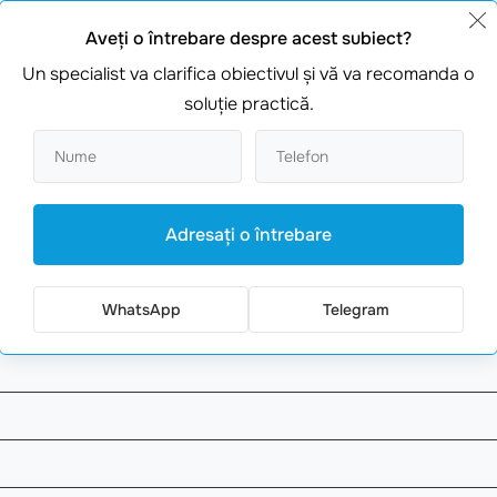
rezolva toate sarcinile IT.
Aveţi o întrebare despre acest subiect?
Un specialist va clarifica obiectivul şi vă va recomanda o
soluţie practică.
cesezi site-ul nostru la webmaster.md pentru a te inscrie pen
Adresaţi o întrebare
WhatsApp
Telegram