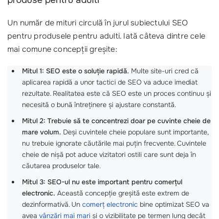
produse pentru adulti
Un număr de mituri circulă în jurul subiectului SEO
pentru produsele pentru adulti. Iată câteva dintre cele
mai comune concepții greșite:
Mitul 1: SEO este o soluție rapidă.
Multe site-uri cred că
aplicarea rapidă a unor tactici de SEO va aduce imediat
rezultate. Realitatea este că SEO este un proces continuu și
necesită o bună întreținere și ajustare constantă.
Mitul 2: Trebuie să te concentrezi doar pe cuvinte cheie de
mare volum.
Deși cuvintele cheie populare sunt importante,
nu trebuie ignorate căutările mai puțin frecvente. Cuvintele
cheie de nișă pot aduce vizitatori ostili care sunt deja în
căutarea produselor tale.
Mitul 3: SEO-ul nu este important pentru comerțul
electronic.
Această concepție greșită este extrem de
dezinformativă. Un
comerț electronic
bine optimizat SEO va
avea
vânzări mai mari
și o vizibilitate pe termen lung decât