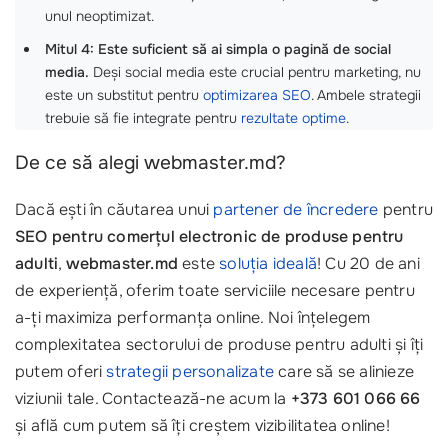
unul neoptimizat.
Mitul 4: Este suficient să ai simpla o pagină de social
media.
Deși social media este crucial pentru marketing, nu
este un substitut pentru
optimizarea SEO
. Ambele strategii
trebuie să fie integrate pentru
rezultate optime
.
De ce să alegi webmaster.md?
Dacă ești în căutarea unui
partener de încredere
pentru
SEO pentru comerțul electronic de produse pentru
adulti
,
webmaster.md
este
soluția ideală
! Cu 20 de ani
de experiență, oferim toate serviciile necesare pentru
a-ți maximiza performanța online. Noi înțelegem
complexitatea sectorului de produse pentru adulti și îți
putem oferi
strategii personalizate
care să se alinieze
viziunii tale. Contactează-ne acum la
+373 601 066 66
și află cum putem să îți creștem vizibilitatea online!