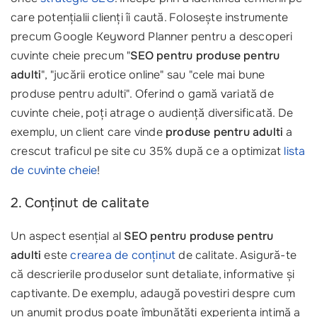
care potențialii clienți îi caută. Folosește instrumente
precum Google Keyword Planner pentru a descoperi
cuvinte cheie precum "
SEO pentru produse pentru
adulti
", "jucării erotice online" sau "cele mai bune
produse pentru adulti". Oferind o gamă variată de
cuvinte cheie, poți atrage o audiență diversificată. De
exemplu, un client care vinde
produse pentru adulti
a
crescut traficul pe site cu 35% după ce a optimizat
lista
de cuvinte cheie
!
2. Conținut de calitate
Un aspect esențial al
SEO pentru produse pentru
adulti
este
crearea de conținut
de calitate. Asigură-te
că descrierile produselor sunt detaliate, informative și
captivante. De exemplu, adaugă povestiri despre cum
un anumit produs poate îmbunătăți experiența intimă a