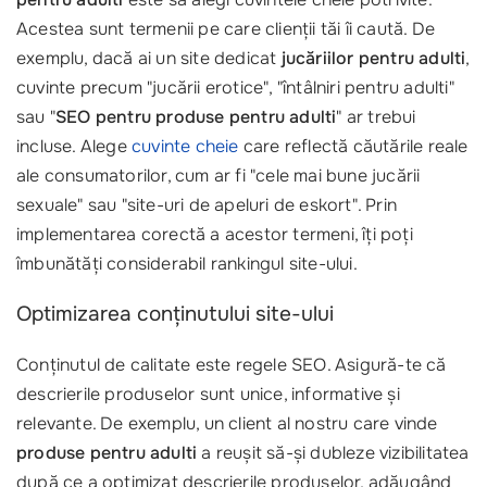
Acestea sunt termenii pe care clienții tăi îi caută. De
exemplu, dacă ai un site dedicat
jucăriilor pentru adulti
,
cuvinte precum "jucării erotice", "întâlniri pentru adulti"
sau "
SEO pentru produse pentru adulti
" ar trebui
incluse. Alege
cuvinte cheie
care reflectă căutările reale
ale consumatorilor, cum ar fi "cele mai bune jucării
sexuale" sau "site-uri de apeluri de eskort". Prin
implementarea corectă a acestor termeni, îți poți
îmbunătăți considerabil rankingul site-ului.
Optimizarea conținutului site-ului
Conținutul de calitate este regele SEO. Asigură-te că
descrierile produselor sunt unice, informative și
relevante. De exemplu, un client al nostru care vinde
produse pentru adulti
a reușit să-și dubleze vizibilitatea
după ce a optimizat descrierile produselor, adăugând