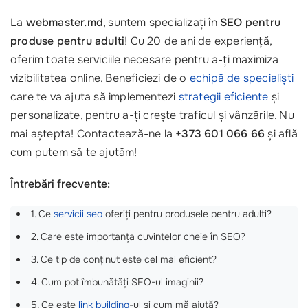
La
webmaster.md
, suntem specializați în
SEO pentru
produse pentru adulti
! Cu 20 de ani de experiență,
oferim toate serviciile necesare pentru a-ți maximiza
vizibilitatea online. Beneficiezi de o
echipă de specialiști
care te va ajuta să implementezi
strategii eficiente
și
personalizate, pentru a-ți crește traficul și vânzările. Nu
mai aștepta! Contactează-ne la
+373 601 066 66
și află
cum putem să te ajutăm!
Întrebări frecvente:
1. Ce
servicii seo
oferiți pentru produsele pentru adulti?
2. Care este importanța cuvintelor cheie în SEO?
3. Ce tip de conținut este cel mai eficient?
4. Cum pot îmbunătăți SEO-ul imaginii?
5. Ce este
link building
-ul și cum mă ajută?