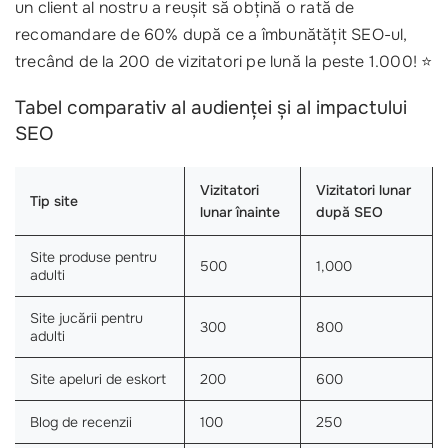
un client al nostru a reușit să obțină o rată de
recomandare de 60% după ce a îmbunătățit SEO-ul,
trecând de la 200 de vizitatori pe lună la peste 1.000! ⭐
Tabel comparativ al audienței și al impactului
SEO
Vizitatori
Vizitatori lunar
Tip site
lunar înainte
după SEO
Site produse pentru
500
1,000
adulti
Site jucării pentru
300
800
adulti
Site apeluri de eskort
200
600
Blog de recenzii
100
250