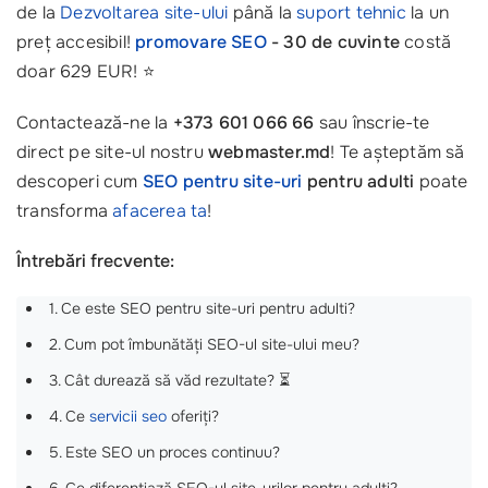
de la
Dezvoltarea site-ului
până la
suport tehnic
la un
preț accesibil!
promovare SEO
- 30 de cuvinte
costă
doar 629 EUR! ⭐
Contactează-ne la
+373 601 066 66
sau înscrie-te
direct pe site-ul nostru
webmaster.md
! Te așteptăm să
descoperi cum
SEO pentru site-uri
pentru adulti
poate
transforma
afacerea ta
!
Întrebări frecvente:
1. Ce este SEO pentru site-uri pentru adulti?
2. Cum pot îmbunătăți SEO-ul site-ului meu?
3. Cât durează să văd rezultate? ⏳
4. Ce
servicii seo
oferiți?
5. Este SEO un proces continuu?