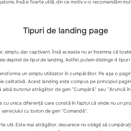
igatorie, însă e foarte utilă, din ce motiv v-o recomandăm mul
Tipuri de landing page
lar, simplu, dar captivant. Însă aceasta nu ar însemna că toate 
le depind de tipul de landing. Astfel, putem distinge 4 tipuri
nsforma un simplu utilizator în cumpărător. Pe așa o pagi
fie calitativă. Acest landing este compus pe principiul pagi
 să aibă butonul atrăgător de gen ”Cumpără” sau ”Aruncă în
cu unica diferență care constă în faptul că vinde nu un prod
a serviciului cu buton de gen ”Comandă”.
e util. Este mai atrăgător, deoarece nu obligă să cumpărați c