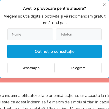
Aveţi o provocare pentru afacere?
Alegem soluţia digitală potrivită şi vă recomandăm gratuit
următorul pas.
Obţineţi o consultaţie
WhatsApp
Telegram
îndemna utilizatorul la o anumită acțiune, iar aceasta la rân
l este ca acest îndemn să fie maxim de simplu și clar. În caz
tant ca utilizatorului să-i fie clar îndată pentru ce ajunse p