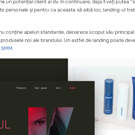
e un potențial client al dv. În continuare, deja îl veți putea
ate personale și pentru ca aceasta să aibă loc, landing-ul tr
s nu conține apeluri standarde, deoarece scopul său principa
 produsele noi ale brandului. Un astfel de landing poate deve
a SMM
.