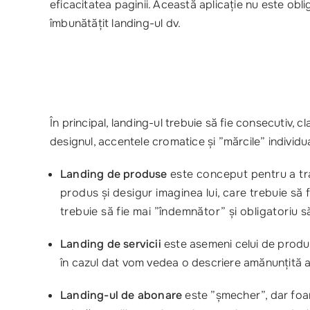
eficacitatea paginii. Această aplicație nu este obl
îmbunătățit landing-ul dv.
În principal, landing-ul trebuie să fie consecutiv, c
designul, accentele cromatice și ”mărcile” individua
Landing de produse
este conceput pentru a tra
produs și desigur imaginea lui, care trebuie să 
trebuie să fie mai ”îndemnător” și obligatoriu
Landing de servicii
este asemeni celui de produs 
în cazul dat vom vedea o descriere amănunțită 
Landing-ul de abonare
este ”șmecher”, dar foart