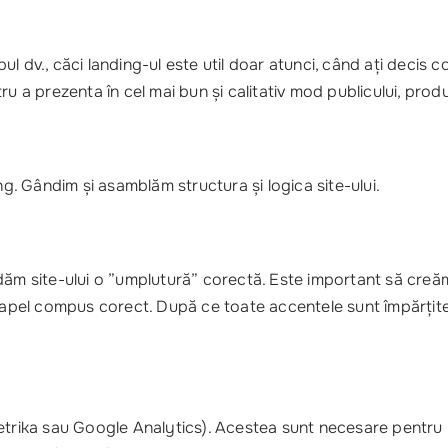
l dv., căci landing-ul este util doar atunci, când ați decis 
u a prezenta în cel mai bun și calitativ mod publicului, produ
ng. Gândim și asamblăm structura și logica site-ului.
 dăm site-ului o ”umplutură” corectă. Este important să cre
apel compus corect. După ce toate accentele sunt împărțite
trika sau Google Analytics). Acestea sunt necesare pentru mon