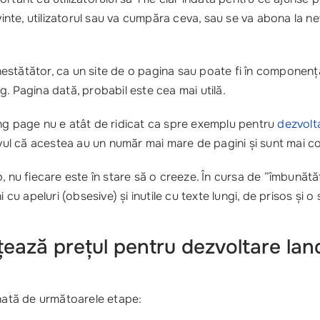
vinte, utilizatorul sau va cumpăra ceva, sau se va abona la ne
stătător, ca un site de o pagina sau poate fi în componența 
. Pagina dată, probabil este cea mai utilă.
ing page nu e atât de ridicat ca spre exemplu pentru
dezvolt
vul că acestea au un număr mai mare de pagini și sunt mai co
, nu fiecare este în stare să o creeze. În cursa de ”îmbunătăț
i cu apeluri (obsesive) și inutile cu texte lungi, de prisos ș
țează prețul pentru dezvoltare la
inată de următoarele etape: