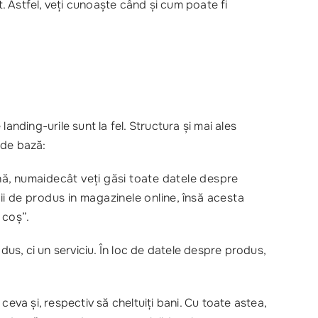
t. Astfel, veți cunoaște când și cum poate fi
landing-urile sunt la fel. Structura și mai ales
 de bază:
nă, numaidecât veți găsi toate datele despre
nii de produs in magazinele online, însă acesta
 coș”.
us, ci un serviciu. În loc de datele despre produs,
eva și, respectiv să cheltuiți bani. Cu toate astea,