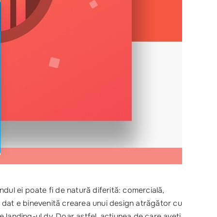
dul ei poate fi de natură diferită: comercială,
ul dat e binevenită crearea unui design atrăgător cu
e landing-ul dv. Doar astfel, acțiunea de care aveți