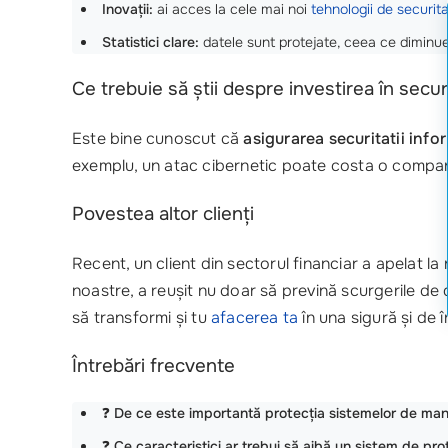
Inovații:
ai acces la cele mai noi
tehnologii de securit
Statistici clare:
datele sunt protejate, ceea ce diminuea
Ce trebuie să știi despre investirea în secur
Este bine cunoscut că
asigurarea securitatii info
exemplu, un atac cibernetic poate costa o companie
Povestea altor clienți
Recent, un client din sectorul financiar a apelat la
noastre, a reușit nu doar să prevină scurgerile de 
să transformi și tu
afacerea ta
în una sigură și de 
Întrebări frecvente
❓
De ce este importantă protecția sistemelor de man
❓
Ce caracteristici ar trebui să aibă un sistem de pro