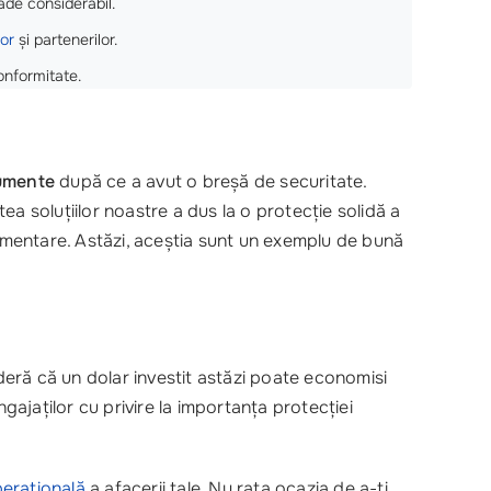
ade considerabil.
lor
și partenerilor.
onformitate.
cumente
după ce a avut o breșă de securitate.
tea soluțiilor noastre a dus la o protecție solidă a
lementare. Astăzi, aceștia sunt un exemplu de bună
deră că un dolar investit astăzi poate economisi
ajaților cu privire la importanța protecției
perațională
a afacerii tale. Nu rata ocazia de a-ți