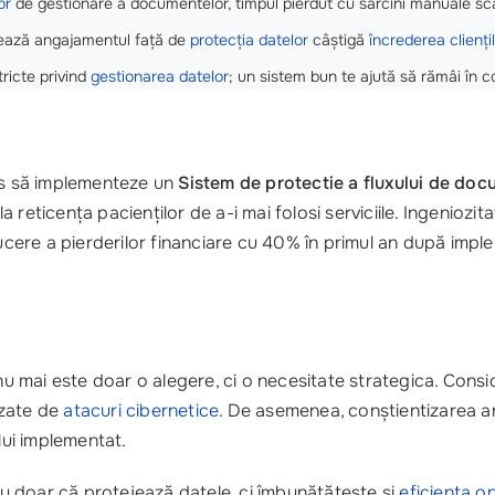
or
de gestionare a documentelor, timpul pierdut cu sarcini manuale sc
ază angajamentul față de
protecția datelor
câștigă
încrederea clienți
tricte privind
gestionarea datelor
; un sistem bun te ajută să rămâi în c
cis să implementeze un
Sistem de protectie a fluxului de do
reticența pacienților de a-i mai folosi serviciile. Ingeniozita
educere a pierderilor financiare cu 40% în primul an după imp
u mai este doar o alegere, ci o necesitate strategica. Consi
auzate de
atacuri cibernetice
. De asemenea, conștientizarea ang
lui implementat.
u doar că protejează datele, ci îmbunătățește și
eficiența o