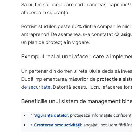
Să nu fim noi aceia care cad în aceleași capcane!
afacerea în siguranță.
Potrivit studiilor, peste 60% dintre companiile mic
antreprenor! De asemenea, s-a constatat că
asig
un plan de protecție în vigoare.
Exemplul real al unei afaceri care a implemen
Un partener din domeniul retailului a decis să inv
După implementarea măsurilor de
protectie a sis
de securitate
. Datorită acestui lucru, afacerea lor 
Beneficiile unui sistem de management bine
⭐
Siguranța datelor
:
protejează informațiile confidenți
⭐
Creșterea productivității
:
angajații pot lucra fără î