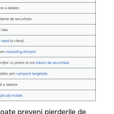
re a datelor.
leme de securitate.
 tale.
 rapid
la clienți.
prin
marketing eficient
.
nților cu privire la noi
măsuri de securitate
.
țiilor prin
campanii targetate
.
ă a datelor.
plicații mobile
.
oate preveni pierderile de