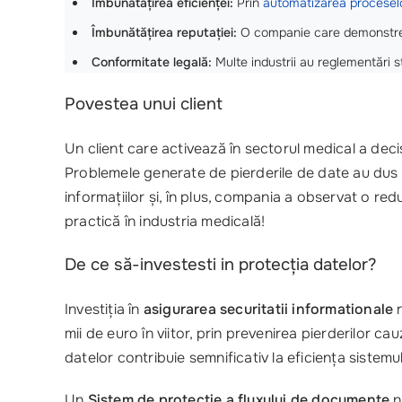
Îmbunătățirea eficienței:
Prin
automatizarea procesel
Îmbunătățirea reputației:
O companie care demonstre
Conformitate legală:
Multe industrii au reglementări s
Povestea unui client
Un client care activează în sectorul medical a de
Problemele generate de pierderile de date au dus la 
informațiilor și, în plus, compania a observat o r
practică în industria medicală!
De ce să-investesti in protecția datelor?
Investiția în
asigurarea securitatii informationale
n
mii de euro în viitor, prin prevenirea pierderilor c
datelor contribuie semnificativ la eficiența sistemu
Un
Sistem de protectie a fluxului de documente
n