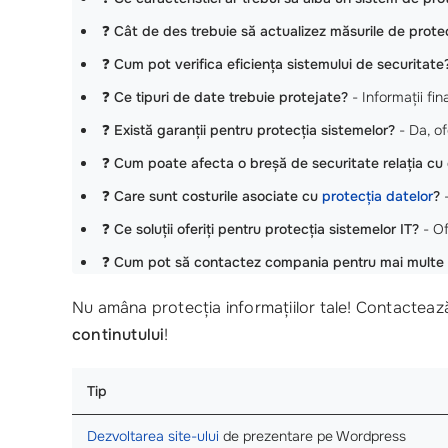
❓
Cât de des trebuie să actualizez măsurile de prote
❓
Cum pot verifica eficiența sistemului de securitate
❓
Ce tipuri de date trebuie protejate?
- Informații fina
❓
Există garanții pentru protecția sistemelor?
- Da, of
❓
Cum poate afecta o breșă de securitate relația cu c
❓
Care sunt costurile asociate cu
protecția datelor
?
-
❓
Ce soluții oferiți pentru protecția sistemelor IT?
- Of
❓
Cum pot să contactez compania pentru mai multe i
Nu amâna protecția informațiilor tale! Contacteaz
continutului
!
Tip
Dezvoltarea site-ului
de prezentare pe Wordpress