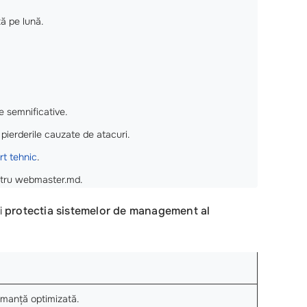
tă pe lună.
e semnificative.
 pierderile cauzate de atacuri.
rt tehnic
.
stru webmaster.md.
i
protectia sistemelor de management al
rmanță optimizată.