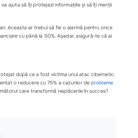
 va ajuta să îți protejezi informațiile și să îți menții
 an. Aceasta ar trebui să fie o alarmă pentru orice
inanciare cu până la 50%. Așadar, asigură-te că ai
otejat după ce a fost victima unui atac cibernetic.
entat o reducere cu 75% a cazurilor de
probleme
i următorul care transformă neplăcerile în succes?