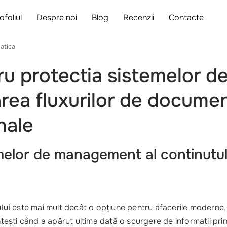
ofoliul
Despre noi
Blog
Recenzii
Contacte
matica
ntru protectia sistemelor
area fluxurilor de documen
nale
melor de management al continutulu
lui
este mai mult decât o opțiune pentru afacerile moderne, c
ntești când a apărut ultima dată o scurgere de informații prin