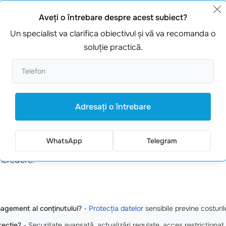
ate
.
Aveţi o întrebare despre acest subiect?
ză riscurile financiare.
Un specialist va clarifica obiectivul şi vă va recomanda o
itate IT
soluţie practică.
rmationale
poate părea costisitoare, dar pierderile provoca
 medie în jur de 200.000 de euro. Cât de pregătit ești să îț
Adresaţi o întrebare
 noi pentru a îmbunătăți
protectia sistemelor de management
WhatsApp
Telegram
date, ci și să reducă costurile de operare cu 30%. A mers de l
încredere!
agement al conținutului?
-
Protecția datelor
sensibile previne costuril
tecție?
- Securitate avansată, actualizări regulate, acces restricționat.