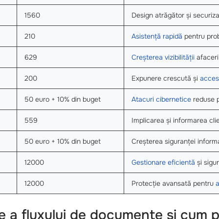
1560
Design atrăgător și securiza
210
Asistență rapidă
pentru prob
629
Creșterea vizibilității
afacerii
200
Expunere crescută și
acces
50 euro + 10% din buget
Atacuri cibernetice
reduse 
559
Implicarea și informarea clie
50 euro + 10% din buget
Creșterea siguranței informa
12000
Gestionare eficientă
și sigur
12000
Protecție avansată pentru
a
e a fluxului de documente si cum p