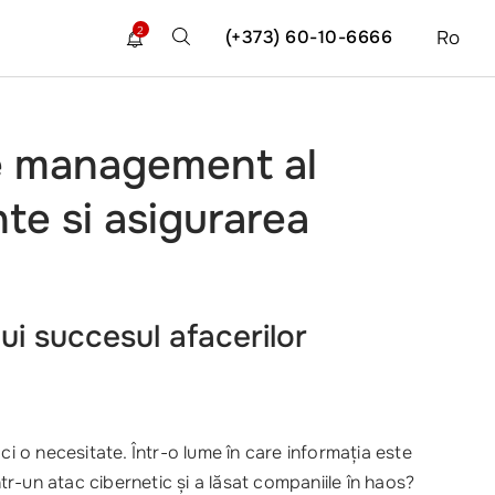
2
(+373) 60-10-6666
Ro
 de management al
te si asigurarea
i succesul afacerilor
i o necesitate. Într-o lume în care informația este
tr-un atac cibernetic și a lăsat companiile în haos?