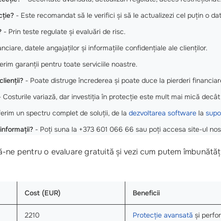
cție?
- Este recomandat să le verifici și să le actualizezi cel puțin o da
?
- Prin teste regulate și evaluări de risc.
nciare, datele angajaților și informațiile confidențiale ale clienților.
erim garanții pentru toate serviciile noastre.
lienții?
- Poate distruge încrederea și poate duce la pierderi financiar
 Costurile variază, dar investiția în protecție este mult mai mică decât
erim un spectru complet de soluții, de la
dezvoltarea software
la
supo
nformații?
- Poți suna la +373 601 066 66 sau poți accesa site-ul no
ă-ne pentru o evaluare gratuită și vezi cum putem îmbunătăț
Cost (EUR)
Beneficii
2210
Protecție avansată
și perfo