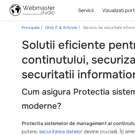
Servicii
Vizualizati port
Principala
Ghid IT & Articole
Serviciu de securitate infor
Solutii eficiente pe
continutului, securiz
securitatii informatio
Cum asigura Protectia siste
moderne?
Protectia sistemelor de management al continutu
putere,
securitatea datelor
devine crucială. Îți ami