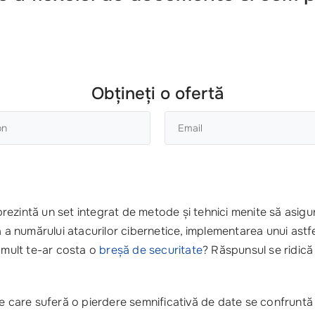
Obțineți o ofertă
rezintă un set integrat de metode și tehnici menite să asigu
ă a numărului atacurilor cibernetice, implementarea unui astf
e mult te-ar costa o
breșă de securitate
? Răspunsul se ridică
le care suferă o pierdere semnificativă de date se confruntă 