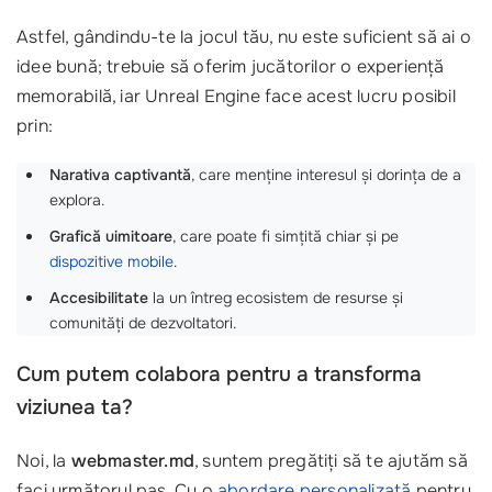
Astfel, gândindu-te la jocul tău, nu este suficient să ai o
idee bună; trebuie să oferim jucătorilor o experiență
memorabilă, iar Unreal Engine face acest lucru posibil
prin:
Narativa captivantă
, care menține interesul și dorința de a
explora.
Grafică uimitoare
, care poate fi simțită chiar și pe
dispozitive mobile
.
Accesibilitate
la un întreg ecosistem de resurse și
comunități de dezvoltatori.
Cum putem colabora pentru a transforma
viziunea ta?
Noi, la
webmaster.md
, suntem pregătiți să te ajutăm să
faci următorul pas. Cu o
abordare personalizată
pentru