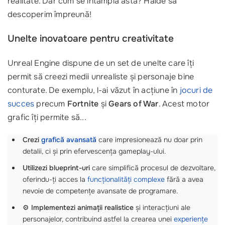
realitate. Dar cum se întâmplă asta? Haide să
descoperim împreună!
Unelte inovatoare pentru creativitate
Unreal Engine dispune de un set de unelte care îți
permit să creezi medii unrealiste și personaje bine
conturate. De exemplu, l-ai văzut în acțiune în
jocuri de
succes
precum
Fortnite
și
Gears of War
. Acest motor
grafic îți permite să...
Crezi
grafică avansată
care impresionează nu doar prin
detalii, ci și prin efervescența gameplay-ului.
Utilizezi blueprint-uri
care simplifică procesul de dezvoltare,
oferindu-ți acces la
funcționalități complexe
fără a avea
nevoie de competențe avansate de programare.
⚙️
Implementezi animații realistice
și interacțiuni ale
personajelor, contribuind astfel la crearea unei
experiențe