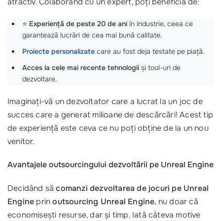
atractiv. Colaborând cu un expert, poți beneficia de:
⭐‍
Experiență de peste 20 de ani
în industrie, ceea ce
garantează lucrări de cea mai bună calitate.
Proiecte personalizate
care au fost deja testate pe piață.
Acces la cele mai recente tehnologii
și tool-uri de
dezvoltare.
Imaginați-vă un dezvoltator care a lucrat la un joc de
succes care a generat milioane de descărcări! Acest tip
de experiență este ceva ce nu poți obține de la un nou
venitor.
Avantajele outsourcingului dezvoltării pe Unreal Engine
Decidând să
comanzi dezvoltarea de jocuri pe Unreal
Engine
prin
outsourcing Unreal Engine
, nu doar că
economisești resurse, dar și timp. Iată câteva motive