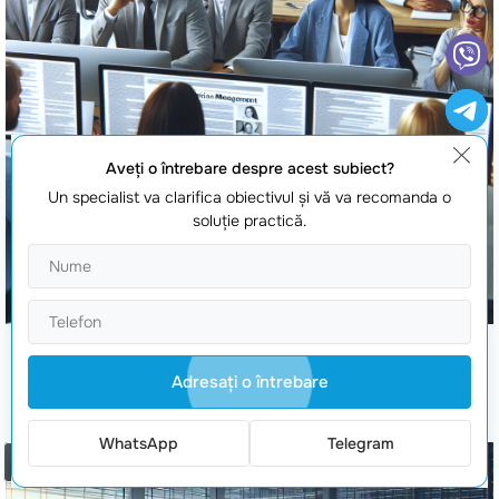
Aveţi o întrebare despre acest subiect?
Un specialist va clarifica obiectivul şi vă va recomanda o
soluţie practică.
Management al reputatiei companiei
Adresaţi o întrebare
WhatsApp
Telegram
Comanda un apel