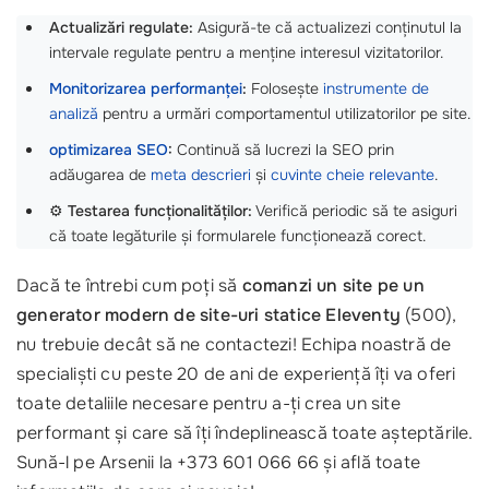
Actualizări regulate:
Asigură-te că actualizezi conținutul la
intervale regulate pentru a menține interesul vizitatorilor.
Monitorizarea performanței
:
Folosește
instrumente de
analiză
pentru a urmări comportamentul utilizatorilor pe site.
optimizarea SEO
:
Continuă să lucrezi la SEO prin
adăugarea de
meta descrieri
și
cuvinte cheie relevante
.
⚙️
Testarea funcționalităților:
Verifică periodic să te asiguri
că toate legăturile și formularele funcționează corect.
Dacă te întrebi cum poți să
comanzi un site pe un
generator modern de site-uri statice Eleventy
(500),
nu trebuie decât să ne contactezi! Echipa noastră de
specialiști cu peste 20 de ani de experiență îți va oferi
toate detaliile necesare pentru a-ți crea un site
performant și care să îți îndeplinească toate așteptările.
Sună-l pe Arsenii la +373 601 066 66 și află toate