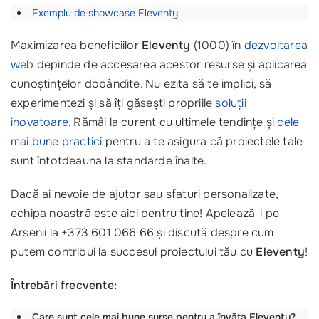
Exemplu de showcase Eleventy
Maximizarea beneficiilor
Eleventy
(1000) în
dezvoltarea
web
depinde de accesarea acestor resurse și aplicarea
cunoștințelor dobândite. Nu ezita să te implici, să
experimentezi și să îți găsești propriile
soluții
inovatoare
. Rămâi la curent cu ultimele tendințe și
cele
mai bune practici
pentru a te asigura că proiectele tale
sunt întotdeauna la standarde înalte.
Dacă ai nevoie de ajutor sau sfaturi personalizate,
echipa noastră este aici pentru tine! Apelează-l pe
Arsenii la +373 601 066 66 și discută despre cum
putem contribui la succesul proiectului tău cu
Eleventy
!
Întrebări frecvente:
Care sunt cele mai bune surse pentru a învăța Eleventy?