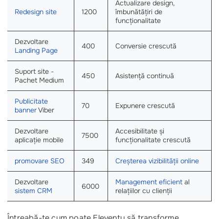
Actualizare design,
Redesign site
1200
îmbunătățiri de
funcționalitate
Dezvoltare
400
Conversie crescută
Landing Page
Suport site -
450
Asistență continuă
Pachet Medium
Publicitate
70
Expunere crescută
banner
Viber
Dezvoltare
Accesibilitate și
7500
aplicație mobile
funcționalitate crescută
promovare SEO
349
Creșterea vizibilității online
Dezvoltare
Management eficient
al
6000
sistem CRM
relațiilor cu clienții
Întreabă-te cum poate Eleventy să transforme