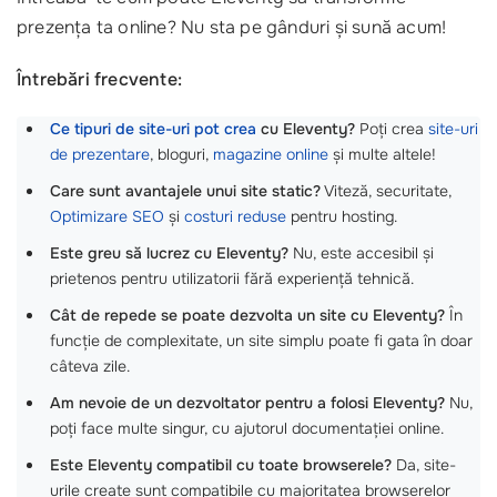
prezența ta online? Nu sta pe gânduri și sună acum!
Întrebări frecvente:
Ce tipuri de site-uri pot crea
cu Eleventy?
Poți crea
site-uri
de prezentare
, bloguri,
magazine online
și multe altele!
Care sunt avantajele unui site static?
Viteză, securitate,
Optimizare SEO
și
costuri reduse
pentru hosting.
Este greu să lucrez cu Eleventy?
Nu, este accesibil și
prietenos pentru utilizatorii fără experiență tehnică.
Cât de repede se poate dezvolta un site cu Eleventy?
În
funcție de complexitate, un site simplu poate fi gata în doar
câteva zile.
Am nevoie de un dezvoltator pentru a folosi Eleventy?
Nu,
poți face multe singur, cu ajutorul documentației online.
Este Eleventy compatibil cu toate browserele?
Da, site-
urile create sunt compatibile cu majoritatea browserelor