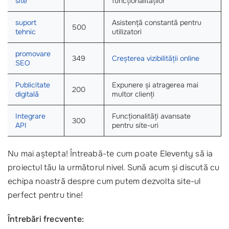
site
funcționalităților
suport
Asistență constantă pentru
500
tehnic
utilizatori
promovare
349
Creșterea vizibilității online
SEO
Publicitate
Expunere și atragerea mai
200
digitală
multor clienți
Integrare
Funcționalități avansate
300
API
pentru site-uri
Nu mai aștepta! Întreabă-te cum poate Eleventy să ia
proiectul tău la următorul nivel. Sună acum și discută cu
echipa noastră despre cum putem dezvolta site-ul
perfect pentru tine!
Întrebări frecvente: