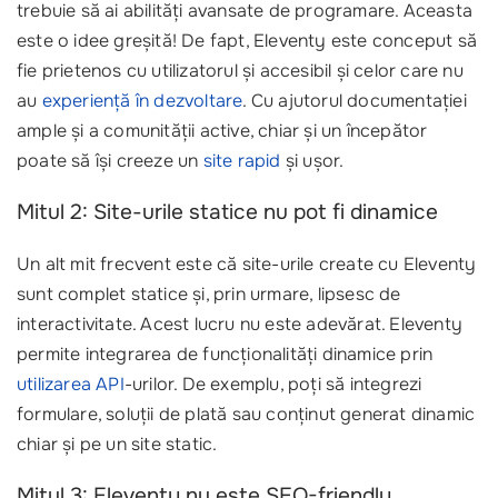
trebuie să ai abilități avansate de programare. Aceasta
este o idee greșită! De fapt, Eleventy este conceput să
fie prietenos cu utilizatorul și accesibil și celor care nu
au
experiență în dezvoltare
. Cu ajutorul documentației
ample și a comunității active, chiar și un începător
poate să își creeze un
site rapid
și ușor.
Mitul 2: Site-urile statice nu pot fi dinamice
Un alt mit frecvent este că site-urile create cu Eleventy
sunt complet statice și, prin urmare, lipsesc de
interactivitate. Acest lucru nu este adevărat. Eleventy
permite integrarea de funcționalități dinamice prin
utilizarea API
-urilor. De exemplu, poți să integrezi
formulare, soluții de plată sau conținut generat dinamic
chiar și pe un site static.
Mitul 3: Eleventy nu este SEO-friendly