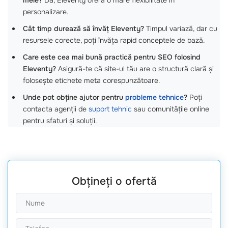
mele?
Da, Eleventy oferă o mare flexibilitate în
personalizare.
Cât timp durează să învăț Eleventy?
Timpul variază, dar cu
resursele corecte, poți învăța rapid conceptele de bază.
Care este cea mai bună practică pentru SEO folosind
Eleventy?
Asigură-te că site-ul tău are o structură clară și
folosește etichete meta corespunzătoare.
Unde pot obține ajutor pentru
probleme tehnice
?
Poți
contacta agenții de
suport tehnic
sau comunitățile online
pentru sfaturi și soluții.
Obțineți o ofertă