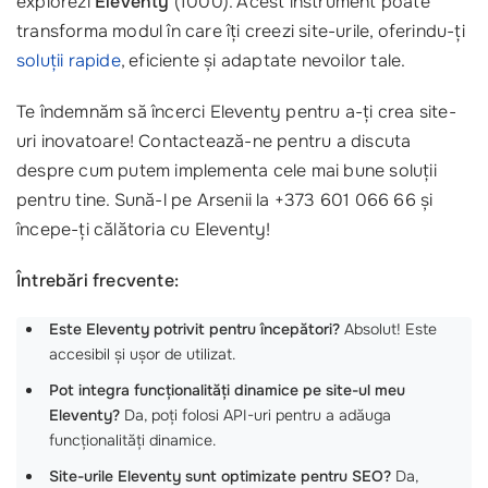
explorezi
Eleventy
(1000). Acest instrument poate
transforma modul în care îți creezi site-urile, oferindu-ți
soluții rapide
, eficiente și adaptate nevoilor tale.
Te îndemnăm să încerci Eleventy pentru a-ți crea site-
uri inovatoare! Contactează-ne pentru a discuta
despre cum putem implementa cele mai bune soluții
pentru tine. Sună-l pe Arsenii la +373 601 066 66 și
începe-ți călătoria cu Eleventy!
Întrebări frecvente:
Este Eleventy potrivit pentru începători?
Absolut! Este
accesibil și ușor de utilizat.
Pot integra funcționalități dinamice pe site-ul meu
Eleventy?
Da, poți folosi API-uri pentru a adăuga
funcționalități dinamice.
Site-urile Eleventy sunt optimizate pentru SEO?
Da,