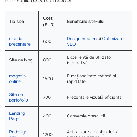
informațiile de care ai nevoie!
Cost
Tip site
Beneficiile site-ului
(EUR)
site de
Design modern
și
Optimizare
600
prezentare
SEO
Experiență de utilizator
Site de blog
800
interactivă
magazin
Funcționalitate extinsă și
1500
online
rapiditate
Site de
700
Prezentare vizuală eficientă
portofoliu
Landing
400
Conversie crescută
Page
Redesign
Actualizare a designului și
1200