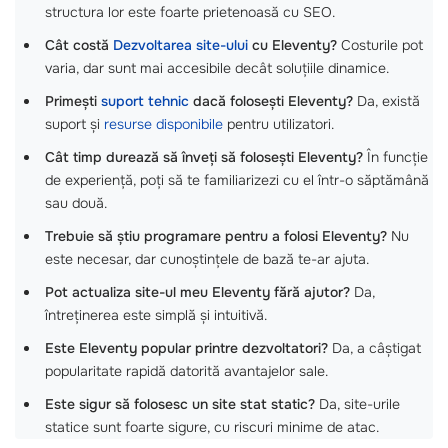
structura lor este foarte prietenoasă cu SEO.
Cât costă
Dezvoltarea site-ului
cu Eleventy?
Costurile pot
varia, dar sunt mai accesibile decât soluțiile dinamice.
Primești
suport tehnic
dacă folosești Eleventy?
Da, există
suport și
resurse disponibile
pentru utilizatori.
Cât timp durează să înveți să folosești Eleventy?
În funcție
de experiență, poți să te familiarizezi cu el într-o săptămână
sau două.
Trebuie să știu programare pentru a folosi Eleventy?
Nu
este necesar, dar cunoștințele de bază te-ar ajuta.
Pot actualiza site-ul meu Eleventy fără ajutor?
Da,
întreținerea este simplă și intuitivă.
Este Eleventy popular printre dezvoltatori?
Da, a câștigat
popularitate rapidă datorită avantajelor sale.
Este sigur să folosesc un site stat static?
Da, site-urile
statice sunt foarte sigure, cu riscuri minime de atac.