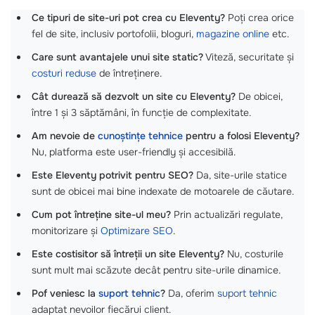
Ce tipuri de site-uri pot crea cu Eleventy?
Poți crea orice
fel de site, inclusiv portofolii, bloguri,
magazine online
etc.
Care sunt avantajele unui site static?
Viteză, securitate și
costuri reduse
de întreținere.
Cât durează să dezvolt un site cu Eleventy?
De obicei,
între 1 și 3 săptămâni, în funcție de complexitate.
Am nevoie de
cunoștințe tehnice
pentru a folosi Eleventy?
Nu, platforma este user-friendly și accesibilă.
Este Eleventy potrivit pentru SEO?
Da, site-urile statice
sunt de obicei mai bine indexate de motoarele de căutare.
Cum pot întreține site-ul meu?
Prin actualizări regulate,
monitorizare și
Optimizare SEO
.
Este costisitor să întreții un site Eleventy?
Nu, costurile
sunt mult mai scăzute decât pentru site-urile dinamice.
Pof veniesc la
suport tehnic
?
Da, oferim
suport tehnic
adaptat nevoilor fiecărui client.