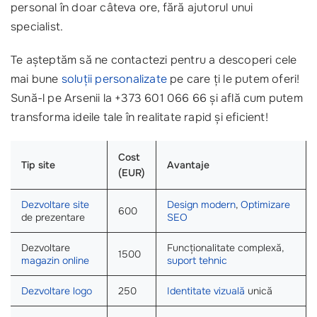
personal în doar câteva ore, fără ajutorul unui
specialist.
Te așteptăm să ne contactezi pentru a descoperi cele
mai bune
soluții personalizate
pe care ți le putem oferi!
Sună-l pe Arsenii la +373 601 066 66 și află cum putem
transforma ideile tale în realitate rapid și eficient!
Cost
Tip site
Avantaje
(EUR)
Dezvoltare site
Design modern
,
Optimizare
600
de prezentare
SEO
Dezvoltare
Funcționalitate complexă,
1500
magazin online
suport tehnic
Dezvoltare logo
250
Identitate vizuală
unică