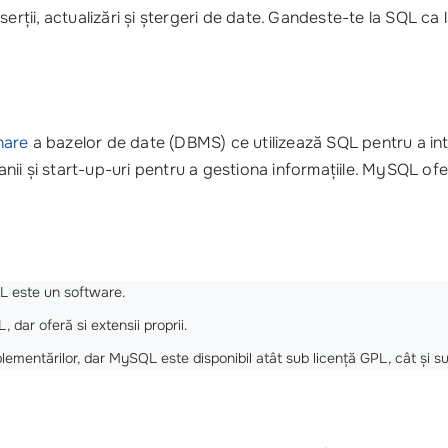
serții, actualizări și ștergeri de date. Gandeste-te la SQL ca
nare
a bazelor de date (DBMS) ce utilizează SQL pentru a inte
nii și start-up-uri pentru a gestiona informațiile. MySQL ofer
QL este un software.
 dar oferă si extensii proprii.
implementărilor, dar MySQL este disponibil atât sub licență GPL, cât și s