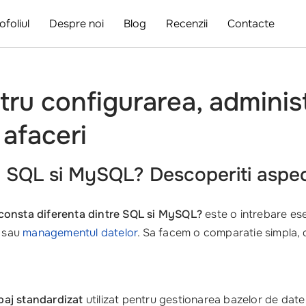
ofoliul
Despre noi
Blog
Recenzii
Contacte
tru configurarea, administ
 afaceri
e SQL si MySQL? Descoperiti aspec
 consta diferenta dintre SQL si MySQL?
este o intrebare esen
sau
managementul datelor
. Sa facem o comparatie simpla, 
baj standardizat
utilizat pentru gestionarea bazelor de date r