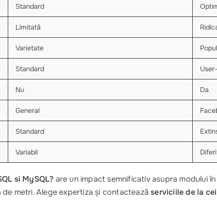
Standard
Optim
Limitată
Ridic
Varietate
Popu
Standard
User-
Nu
Da
General
Face
Standard
Extin
Variabil
Difer
 SQL si MySQL?
are un impact semnificativ asupra modului în 
 de metri. Alege expertiza și contactează
serviciile de la ce