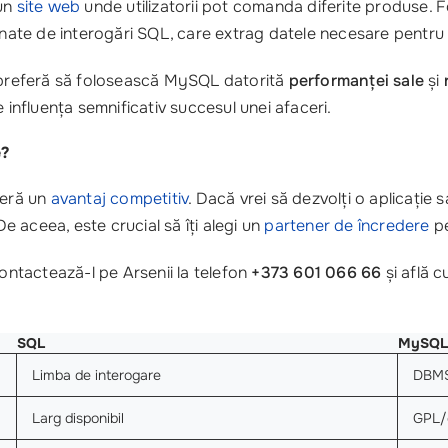
 un
site web
unde utilizatorii pot comanda diferite produse. 
onate de interogări SQL, care extrag datele necesare pentru a 
b preferă să folosească MySQL datorită
performanței sale
și
nfluența semnificativ succesul unei afaceri.
e?
feră un
avantaj competitiv
. Dacă vrei să dezvolți o aplicație
De aceea, este crucial să îți alegi un
partener de încredere
p
ntactează-l pe Arsenii la telefon
+373 601 066 66
și află c
SQL
MySQL
Limba de interogare
DBM
Larg disponibil
GPL/