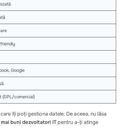
izată
ată
lare
friendly
book, Google
să
it (GPL/comercial)
care îți poți gestiona datele. De aceea, nu lăsa
i mai buni dezvoltatori IT
pentru a-ți atinge