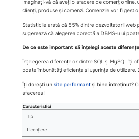
Imaginați-vă că aveți o afacere de comerț online,
clienți, produse și comenzi. Comenzile vor fi gesti
Statisticile arată că 55% dintre dezvoltatorii we
sugerează că alegerea corectă a DBMS-ului poate i
De ce este important să înțelegi aceste diferenț
Înțelegerea diferențelor dintre SQL și MySQL îți o
poate îmbunătăți eficiența și ușurința de utilizare. 
Îți dorești un
site performant
și bine întreținut?
Co
afacerea!
Caracteristici
Tip
Licențiere