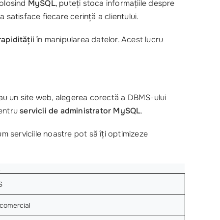
Folosind
MySQL
, puteți stoca informațiile despre
satisface fiecare cerință a clientului.
rapidității
în manipularea datelor. Acest lucru
 sau un site web, alegerea corectă a DBMS-ului
entru
servicii de administrator MySQL
.
um serviciile noastre pot să îți optimizeze
S
comercial