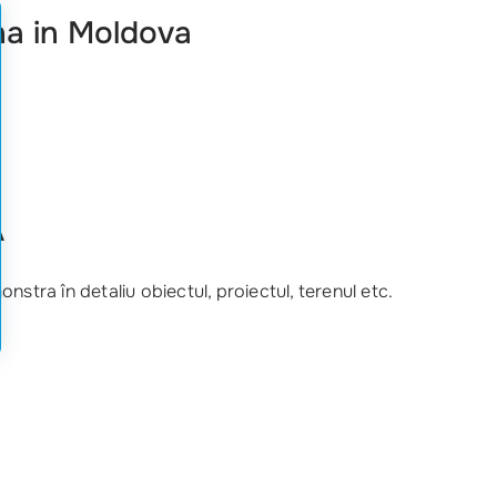
ona in Moldova
Ă
stra în detaliu obiectul, proiectul, terenul etc.