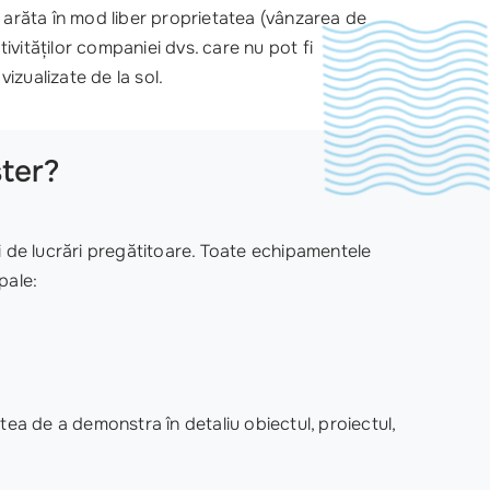
ți arăta în mod liber proprietatea (vânzarea de
tivităților companiei dvs. care nu pot fi
vizualizate de la sol.
ter?
 și de lucrări pregătitoare. Toate echipamentele
pale:
ea de a demonstra în detaliu obiectul, proiectul,