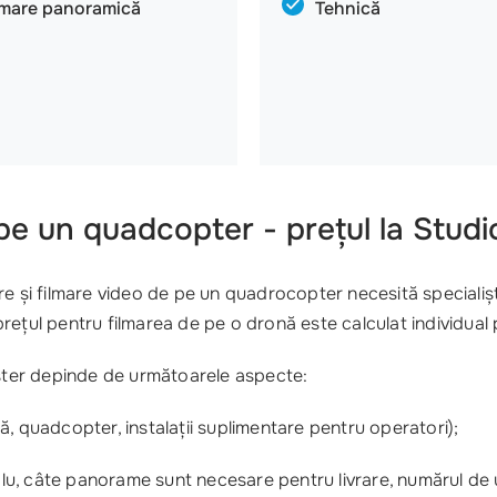
lmare panoramică
Tehnică
pe un quadcopter - prețul la Stu
 și filmare video de pe un quadrocopter necesită specialiști 
ă, prețul pentru filmarea de pe o dronă este calculat individu
aster depinde de următoarele aspecte:
nă, quadcopter, instalații suplimentare pentru operatori);
emplu, câte panorame sunt necesare pentru livrare, numărul de u