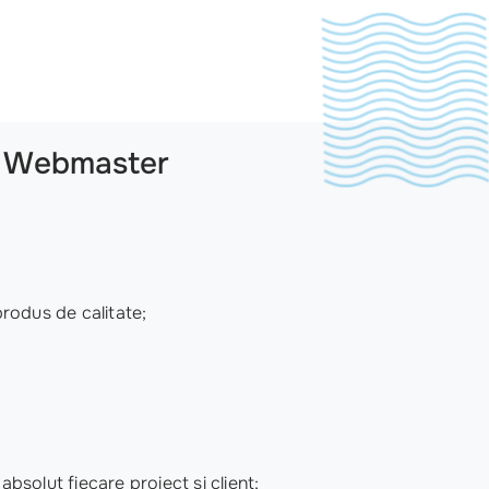
io Webmaster
produs de calitate;
bsolut fiecare proiect și client;