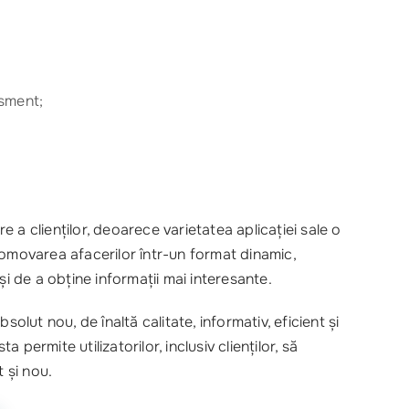
isment;
a clienților, deoarece varietatea aplicației sale o
romovarea afacerilor într-un format dinamic,
 și de a obține informații mai interesante.
lut nou, de înaltă calitate, informativ, eficient și
ermite utilizatorilor, inclusiv clienților, să
 și nou.