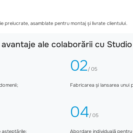
e prelucrate, asamblate pentru montaj și livrate clientului.
e avantaje ale colaborării cu Stud
02
/ 05
 domenii;
Fabricarea și lansarea unui 
04
/ 05
 așteptările;
Abordare individuală pentru a