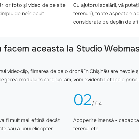
ărilor foto și video de pe alte
Cu ajutorul scalării, vă pute
implu de neînlocuit.
terenuri), toate aspectele ac
considerate pe deplin de afi 
 facem aceasta la Studio Webmas
 unui videoclip, filmarea de pe o dronă în Chișinău are nevoie
elegerea modului în care lucrăm, vom evidenția etapele princi
02
/ 04
a fi mult mai ieftină decât
Acoperire imensă - capacitat
te sau a unui elicopter.
terenul etc.