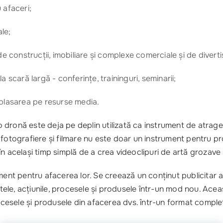
 afaceri;
le;
e construcții, imobiliare și complexe comerciale și de divert
 scară largă - conferințe, traininguri, seminarii;
 plasarea pe resurse media.
ronă este deja pe deplin utilizată ca instrument de atragere 
 fotografiere și filmare nu este doar un instrument pentru p
i în același timp simplă de a crea videoclipuri de artă grozave
ent pentru afacerea lor. Se creează un conținut publicitar abso
, acțiunile, procesele și produsele într-un mod nou. Aceasta p
rocesele și produsele din afacerea dvs. într-un format complet