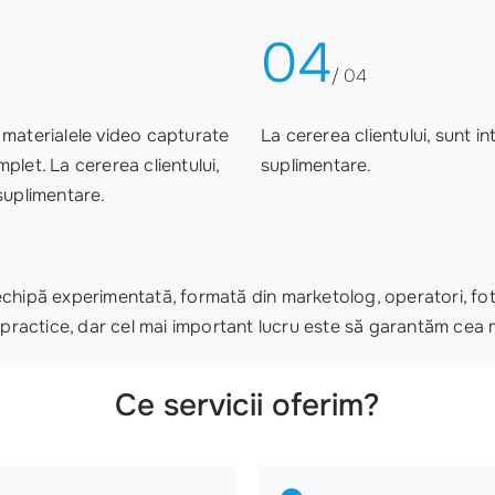
04
/ 04
și materialele video capturate
La cererea clientului, sunt i
let. La cererea clientului,
suplimentare.
suplimentare.
hipă experimentată, formată din marketolog, operatori, fotogr
practice, dar cel mai important lucru este să garantăm cea mai
Ce servicii oferim?