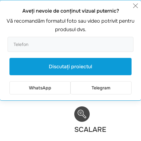
avantaje ale filmării aeriene cu dr
Aveţi nevoie de conţinut vizual puternic?
Vă recomandăm formatul foto sau video potrivit pentru
produsul dvs.
fără îndoială, câteva avantaje importante, și anume:
ACOPERIRE IMENS
Discutaţi proiectul
a fi mult mai ieftină decât
Capacitatea de a demon
WhatsApp
Telegram
te sau a unui elicopter.
SCALARE