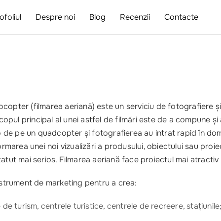
ofoliul
Despre noi
Blog
Recenzii
Contacte
opter (filmarea aeriană) este un serviciu de fotografiere și 
Scopul principal al unei astfel de filmări este de a compune ș
o de pe un quadcopter și fotografierea au intrat rapid în dome
ormarea unei noi vizualizări a produsului, obiectului sau proi
atut mai serios. Filmarea aeriană face proiectul mai atractiv 
instrument de marketing pentru a crea:
e turism, centrele turistice, centrele de recreere, stațiunile