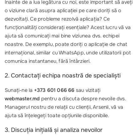
Înainte de a lua legătura cu noi, este important să aveți
o viziune clară asupra aplicației pe care doriți să o
dezvoltați. Ce probleme rezolvă aplicația? Ce
funcționalități considerați esențiale? Acest lucru vă va
ajuta să comunicați mai bine viziunea dvs. echipei
noastre. De exemplu, poate doriți o aplicație de chat
internațional, similar cu WhatsApp, unde utilizatorii pot
comunica instantaneu, fără întârzieri.
2. Contactați echipa noastră de specialiști
Sunați-ne la
+373 601 066 66
sau vizitați
webmaster.md
pentru a discuta despre nevoile dvs.
Managerul nostru de relații cu clienții, Arsenii, vă va
ajuta să înțelegeți toate opțiunile disponibile.
3. Discuția inițială și analiza nevoilor