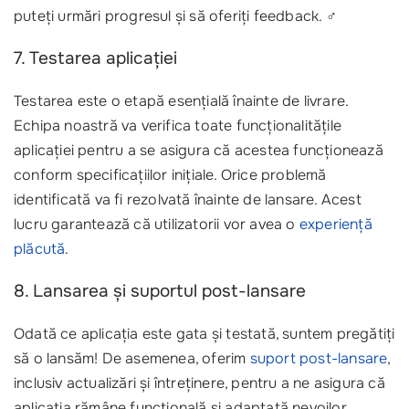
puteți urmări progresul și să oferiți feedback. ‍♂️
7. Testarea aplicației
Testarea este o etapă esențială înainte de livrare.
Echipa noastră va verifica toate funcționalitățile
aplicației pentru a se asigura că acestea funcționează
conform specificațiilor inițiale. Orice problemă
identificată va fi rezolvată înainte de lansare. Acest
lucru garantează că utilizatorii vor avea o
experiență
plăcută
.
8. Lansarea și suportul post-lansare
Odată ce aplicația este gata și testată, suntem pregătiți
să o lansăm! De asemenea, oferim
suport post-lansare
,
inclusiv actualizări și întreținere, pentru a ne asigura că
aplicația rămâne funcțională și adaptată nevoilor