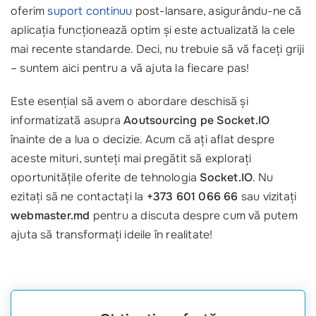
oferim
suport continuu
post-lansare, asigurându-ne că
aplicația funcționează optim și este actualizată la cele
mai recente standarde. Deci, nu trebuie să vă faceți griji
– suntem aici pentru a vă ajuta la fiecare pas!
Este esențial să avem o abordare deschisă și
informatizată asupra
Aoutsourcing pe Socket.IO
înainte de a lua o decizie. Acum că ați aflat despre
aceste mituri, sunteți mai pregătit să explorați
oportunitățile oferite de tehnologia
Socket.IO
. Nu
ezitați să ne contactați la
+373 601 066 66
sau vizitați
webmaster.md
pentru a discuta despre cum vă putem
ajuta să transformați ideile în realitate!