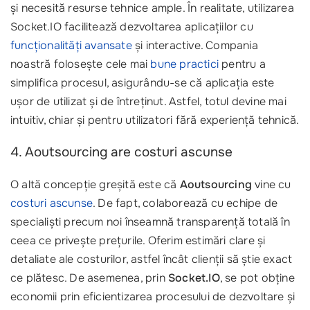
și necesită resurse tehnice ample. În realitate, utilizarea
Socket.IO facilitează dezvoltarea aplicațiilor cu
funcționalități avansate
și interactive. Compania
noastră folosește cele mai
bune practici
pentru a
simplifica procesul, asigurându-se că aplicația este
ușor de utilizat și de întreținut. Astfel, totul devine mai
intuitiv, chiar și pentru utilizatori fără experiență tehnică.
4. Aoutsourcing are costuri ascunse
O altă concepție greșită este că
Aoutsourcing
vine cu
costuri ascunse
. De fapt, colaborează cu echipe de
specialiști precum noi înseamnă transparență totală în
ceea ce privește prețurile. Oferim estimări clare și
detaliate ale costurilor, astfel încât clienții să știe exact
ce plătesc. De asemenea, prin
Socket.IO
, se pot obține
economii prin eficientizarea procesului de dezvoltare și