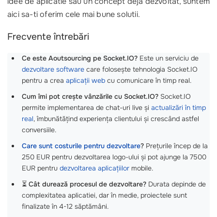
idee de aplicatie sau un concept deja dezvoltat, suntem
aici sa-ti oferim cele mai bune solutii.
Frecvente întrebări
Ce este Aoutsourcing pe Socket.IO?
Este un serviciu de
dezvoltare software
care folosește tehnologia Socket.IO
pentru a crea
aplicații web
cu comunicare în timp real.
Cum îmi pot crește vânzările cu Socket.IO?
Socket.IO
permite implementarea de chat-uri live și
actualizări în timp
real
, îmbunătățind experiența clientului și crescând astfel
conversiile.
Care sunt costurile pentru dezvoltare
?
Prețurile încep de la
250 EUR pentru dezvoltarea logo-ului și pot ajunge la 7500
EUR pentru
dezvoltarea aplicațiilor
mobile.
⏳
Cât durează procesul de dezvoltare?
Durata depinde de
complexitatea aplicatiei, dar în medie, proiectele sunt
finalizate în 4-12 săptămâni.