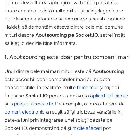
pentru dezvoltarea aplicațiilor web în timp real. Cu
toate acestea, există multe mituri și neînțelegeri care
pot descuraja afacerile să exploreze această opțiune.
Haideți să demontăm câteva dintre cele mai comune
mituri despre
Aoutsourcing pe Socket.IO
, astfel încât
să luați o decizie bine informată.
1. Aoutsourcing este doar pentru companii mari
Unul dintre cele mai mari mituri este că
Aoutsourcing
este accesibil doar companiilor mari cu bugete
considerabile. În realitate, multe
firme mici
și mijlocii
folosesc
Socket.IO
pentru a dezvolta
aplicații eficiente
și la
prețuri accesibile
. De exemplu, o mică afacere de
comerț electronic
a reușit să își triplzeze vânzările în
câteva luni prin integrarea unei soluții bazate pe
Socket.IO, demonstrând că și
micile afaceri
pot