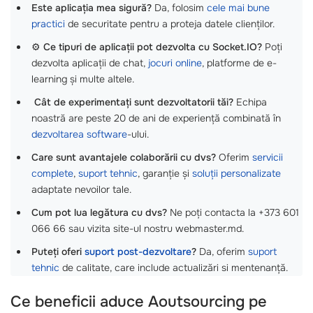
Este aplicația mea sigură?
Da, folosim
cele mai bune
practici
de securitate pentru a proteja datele clienților.
⚙️
Ce tipuri de aplicații pot dezvolta cu Socket.IO?
Poți
dezvolta aplicații de chat,
jocuri online
, platforme de e-
learning și multe altele.
‍
Cât de experimentați sunt dezvoltatorii tăi?
Echipa
noastră are peste 20 de ani de experiență combinată în
dezvoltarea software
-ului.
Care sunt avantajele colaborării cu dvs?
Oferim
servicii
complete
,
suport tehnic
, garanție și
soluții personalizate
adaptate nevoilor tale.
Cum pot lua legătura cu dvs?
Ne poți contacta la +373 601
066 66 sau vizita site-ul nostru webmaster.md.
Puteți oferi
suport post-dezvoltare
?
Da, oferim
suport
tehnic
de calitate, care include actualizări si mentenanță.
Ce beneficii aduce
Aoutsourcing pe