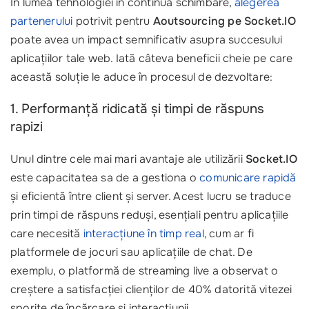
În lumea tehnologiei în continuă schimbare,
alegerea
partenerului
potrivit pentru
Aoutsourcing pe Socket.IO
poate avea un impact semnificativ asupra succesului
aplicațiilor tale web. Iată câteva beneficii cheie pe care
această soluție le aduce în procesul de dezvoltare:
1. Performanță ridicată și timpi de răspuns
rapizi
Unul dintre cele mai mari avantaje ale utilizării
Socket.IO
este capacitatea sa de a gestiona o
comunicare rapidă
și eficientă între client și server. Acest lucru se traduce
prin timpi de răspuns reduși, esențiali pentru aplicațiile
care necesită
interacțiune în timp real
, cum ar fi
platformele de jocuri sau aplicațiile de chat. De
exemplu, o platformă de streaming live a observat o
creștere a satisfacției clienților de 40% datorită vitezei
sporite de încărcare și interacțiunii.