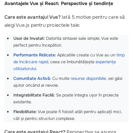
Avantajele Vue și React: Perspective și tendințe
Care este avantajul Vue?
Iată 5 motive pentru care să
alegi Vue.js pentru proiectele tale:
Usor de Invatat:
Datorita sintaxei sale simple, Vue este
perfect pentru începători.
Performante Ridicate
:
Aplicatiile create cu Vue au un
timp
de încărcare rapid
, ceea ce îmbunătățește
experiența
utilizatorului
.
Comunitate Activă
:
Cu multe
resurse disponibile
, vei găsi
ajutor oricând ai nevoie.
Integrabilitate Facilă:
Se poate integra ușor în proiecte
existente.
Flexibilitate:
Vue poate fi folosit atât pentru aplicații mici,
cât și pentru structuri complexe.
Care este avantajul React?
Perspectiva sa asupra