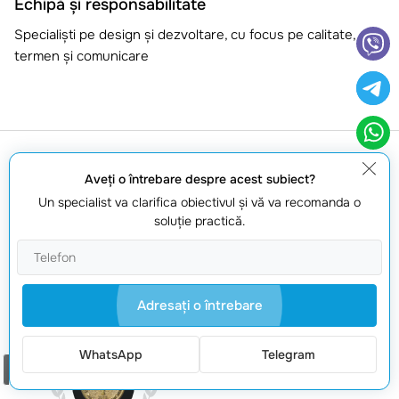
Echipă și responsabilitate
Specialiști pe design și dezvoltare, cu focus pe calitate,
termen și comunicare
Aveţi o întrebare despre acest subiect?
NOTORIUM TRADEMARK
Un specialist va clarifica obiectivul şi vă va recomanda o
soluţie practică.
AWARDS
Trofeul Notorium 2017,
Medalia de Aur Notorium
2018, Medalia de Aur
Adresaţi o întrebare
Notorium 2019
WhatsApp
Telegram
MARCA COMERCIALA A
Comanda un apel
ANULUI