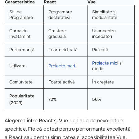
Caracteristica
React
Vue
Stil de
Programare
Simplitate și
Programare
declarativă
modularitate
Curba de
Crestere
Usor pentru
Invatamint
graduală
incepători
Performanță
Foarte ridicată
Ridicată
Proiecte mici
si
Utilizare
Proiecte mari
medii
Comunitate
Foarte activă
În creștere
Popularitate
72%
56%
(2023)
Alegerea între
React
și
Vue
depinde de nevoile tale
specifice. Fie că optezi pentru performanța excellentă
a React sau pentru simplitatea și accesibilitatea Vue,