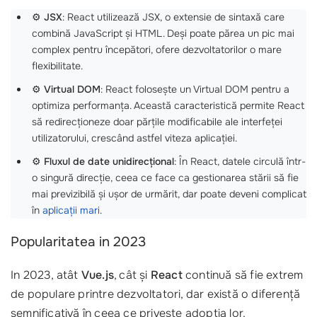
⚙️
JSX
: React utilizează JSX, o extensie de sintaxă care
combină JavaScript și HTML. Deși poate părea un pic mai
complex pentru începători, ofere dezvoltatorilor o mare
flexibilitate.
⚙️
Virtual DOM
: React folosește un Virtual DOM pentru a
optimiza performanța. Această caracteristică permite React
să redirecționeze doar părțile modificabile ale interfeței
utilizatorului, crescând astfel viteza aplicației.
⚙️
Fluxul de date unidirecțional
: În React, datele circulă într-
o singură direcție, ceea ce face ca gestionarea stării să fie
mai previzibilă și ușor de urmărit, dar poate deveni complicat
în
aplicații mari
.
Popularitatea in 2023
In 2023, atât
Vue.js
, cât și
React
continuă să fie extrem
de populare printre dezvoltatori, dar există o diferență
semnificativă în ceea ce privește adopția lor.