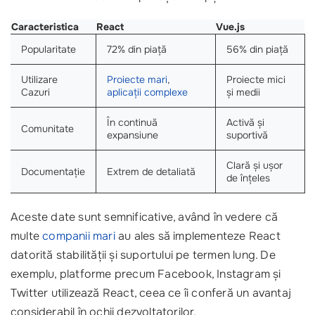
Caracteristica
React
Vue.js
Popularitate
72% din piață
56% din piață
Utilizare
Proiecte mari
,
Proiecte mici
Cazuri
aplicații complexe
și medii
În continuă
Activă și
Comunitate
expansiune
suportivă
Clară și ușor
Documentație
Extrem de detaliată
de înțeles
Aceste date sunt semnificative, având în vedere că
multe
companii mari
au ales să implementeze React
datorită stabilității și suportului pe termen lung. De
exemplu, platforme precum Facebook, Instagram și
Twitter utilizează React, ceea ce îi conferă un avantaj
considerabil în ochii dezvoltatorilor.