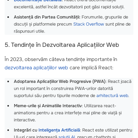
excelentă, astfel încât dezvoltatorii pot găsi rapid soluții.
Asistență din Partea Comunității:
Forumurile, grupurile de
discuții și platformele precum
Stack Overflow
sunt pline de
răspunsuri utile.
5. Tendințe în Dezvoltarea Aplicațiilor Web
În 2023, observăm câteva tendințe importante în
dezvoltarea aplicațiilor web
care implică React:
Adoptarea Aplicațiilor Web Progresive (PWA)
: React joacă
un rol important în construirea PWA-urilor datorită
suportului său pentru tipurile moderne de
arhitectură web
.
Meme-urile și Animatiile Interactiv
: Utilizarea react-
animations pentru a crea interfețe mai pline de viață și
interactive.
Integrări cu
Inteligența Artificială
: React este utilizat pentru
UI-uri care integrează
soluții AI
, precum chatbots și