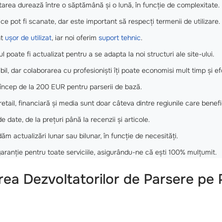
tarea durează între o săptămână și o lună, în funcție de complexitate.
ice pot fi scanate, dar este important să respecți termenii de utilizare.
nt
ușor de utilizat
, iar noi oferim
suport tehnic
.
l poate fi actualizat pentru a se adapta la noi structuri ale site-ului.
il, dar colaborarea cu profesioniști îți poate economisi mult timp și ef
 încep de la 200 EUR pentru parserii de bază.
retail, financiară și media sunt doar câteva dintre regiunile care benef
e date, de la prețuri până la recenzii și articole.
 actualizări lunar sau bilunar, în funcție de necesități.
aranție pentru toate serviciile, asigurându-ne că ești 100% mulțumit.
rea Dezvoltatorilor de Parsere pe