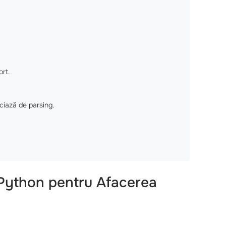
ort.
iciază de parsing.
 Python pentru Afacerea