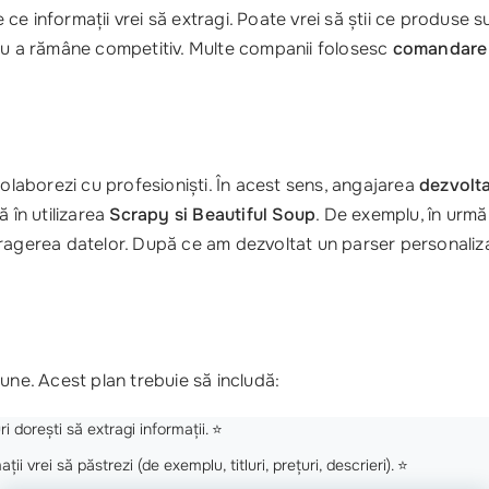
e ce informații vrei să extragi. Poate vrei să ştii ce produse 
tru a rămâne competitiv. Multe companii folosesc
comandare p
colaborezi cu profesioniști. În acest sens, angajarea
dezvolt
 în utilizarea
Scrapy si Beautiful Soup
. De exemplu, în urmă 
tragerea datelor. După ce am dezvoltat un parser personaliza
une. Acest plan trebuie să includă:
 dorești să extragi informații. ⭐️
ii vrei să păstrezi (de exemplu, titluri, prețuri, descrieri). ⭐