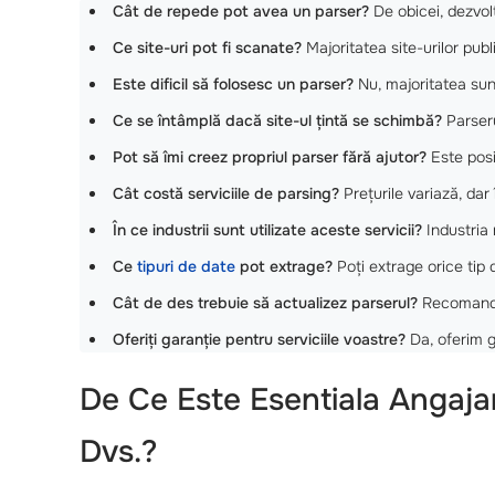
Cât de repede pot avea un parser?
De obicei, dezvol
Ce site-uri pot fi scanate?
Majoritatea site-urilor publ
Este dificil să folosesc un parser?
Nu, majoritatea su
Ce se întâmplă dacă site-ul țintă se schimbă?
Parseru
Pot să îmi creez propriul parser fără ajutor?
Este posib
Cât costă serviciile de parsing?
Prețurile variază, dar
În ce industrii sunt utilizate aceste servicii?
Industria 
Ce
tipuri de date
pot extrage?
Poți extrage orice tip d
Cât de des trebuie să actualizez parserul?
Recomandăm
Oferiți garanție pentru serviciile voastre?
Da, oferim g
De Ce Este Esentiala Angaja
Dvs.?