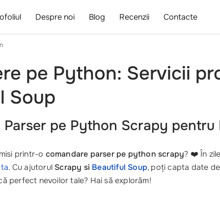
ofoliul
Despre noi
Blog
Recenzii
Contacte
on
re pe Python: Servicii pr
ul Soup
Parser pe Python Scrapy pentru N
misi printr-o
comandare parser pe python scrapy
? ❤️ În zi
 ta
. Cu ajutorul
Scrapy si
Beautiful Soup
, poți capta date de
ă perfect nevoilor tale? Hai să explorăm!