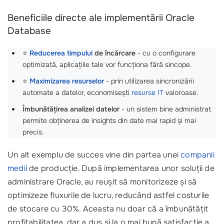
Beneficiile directe ale implementării Oracle
Database
⭐
Reducerea timpului
de încărcare
- cu o configurare
optimizată, aplicațiile tale vor funcționa fără sincope.
⭐
Maximizarea resurselor
- prin utilizarea sincronizării
automate a datelor, economisești
resurse IT
valoroase.
Îmbunătățirea analizei datelor
- un sistem bine administrat
permite obținerea de insights din date mai rapid și mai
precis.
Un alt exemplu de succes vine din partea unei
companii
medii
de producție. După implementarea unor soluții de
administrare Oracle, au reușit să monitorizeze și să
optimizeze fluxurile de lucru, reducând astfel costurile
de stocare cu 30%. Aceasta nu doar că a îmbunătățit
profitabilitatea, dar a dus și la o mai bună satisfacție a