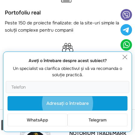
Portofoliu real
Peste 150 de proiecte finalizate: de la site-uri simple la
soluții complexe pentru companii
Aveţi o întrebare despre acest subiect?
Echipă și responsabilitate
Un specialist va clarifica obiectivul şi vă va recomanda o
soluţie practică.
Specialiști pe design și dezvoltare, cu focus pe calitate,
termen și comunicare
Adresaţi o întrebare
WhatsApp
Telegram
Comanda un apel
NOTORIUM TRADEMARK