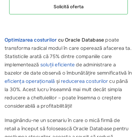
Solicită oferta
Optimizarea costurilor
cu Oracle Database
poate
transforma radical modul în care operează afacerea ta.
Statisticile arată că 75% dintre companiile care
implementează
soluții eficiente
de administrare a
bazelor de date observă o îmbunătățire semnificativă în
eficiența operațională
și
reducerea costurilor
cu până
la 30%. Acest lucru înseamnă mai mult decât simpla
reducere a cheltuielilor – poate însemna o creștere
considerabilă a profitabilității!
Imaginându-ne un scenariu în care o mică firmă de
retail a început să folosească Oracle Database pentru
gestiunea stocurilor, aceasta a reușit să reducă