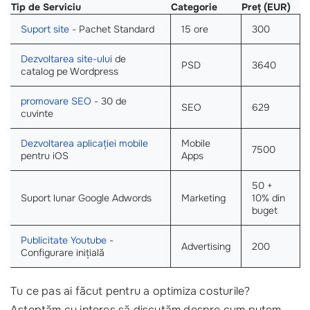
Tip de Serviciu
Categorie
Preț (EUR)
Suport site
- Pachet Standard
15 ore
300
Dezvoltarea site-ului
de
PSD
3640
catalog pe Wordpress
promovare SEO
- 30 de
SEO
629
cuvinte
Dezvoltarea aplicației mobile
Mobile
7500
pentru iOS
Apps
50 +
Suport lunar Google Adwords
Marketing
10% din
buget
Publicitate Youtube
-
Advertising
200
Configurare inițială
Tu ce pas ai făcut pentru a optimiza costurile?
Așteptăm cu interes să discutăm despre cum putem