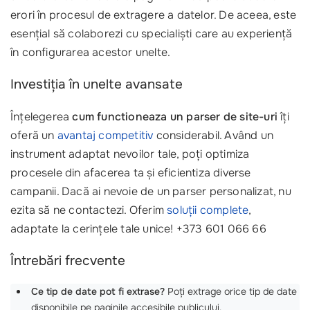
erori în procesul de extragere a datelor. De aceea, este
esențial să colaborezi cu specialiști care au experiență
în configurarea acestor unelte.
Investiția în unelte avansate
Înțelegerea
cum functioneaza un parser de site-uri
îți
oferă un
avantaj competitiv
considerabil. Având un
instrument adaptat nevoilor tale, poți optimiza
procesele din afacerea ta și eficientiza diverse
campanii. Dacă ai nevoie de un parser personalizat, nu
ezita să ne contactezi. Oferim
soluții complete
,
adaptate la cerințele tale unice! +373 601 066 66
Întrebări frecvente
Ce tip de date pot fi extrase?
Poți extrage orice tip de date
disponibile pe paginile accesibile publicului.