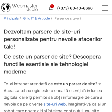
2
(+373) 60-10-6666
Principala
Ghid IT & Articole
Parser de site-uri
Dezvoltam parsere de site-uri
personalizate pentru nevoile afacerilor
tale!
Ce este un parser de site? Descopera
functiile esentiale ale tehnologiei
moderne
Te-ai întrebat vreodată
ce este un parser de site
? ⭐
Aceasta tehnologie este o unealtă esențială în lumea
digitală, care îți permite să obții informațiile de care ai
nevoie de pe diverse
site-uri web
. Imaginați-vă că ai un
robot care poate citi și înțelege conținutul unui site,