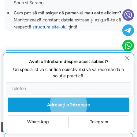
Soup și Scrapy.
Cum pot să mă asigur că parser-ul meu este eficient?
Monitorizează constant datele extrase și asigură-te că
respectă
structura site-ului
țintă.
Aveţi o întrebare despre acest subiect?
Obțineți o ofertă
Un specialist va clarifica obiectivul şi vă va recomanda o
soluţie practică.
Adresaţi o întrebare
WhatsApp
Telegram
Solicită oferta
Comanda un apel