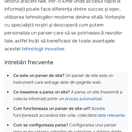
viitorul afacerii tale. Într-o lume unde accesul rapid la
informații poate face diferența dintre succes și eșec,
utilizarea tehnologiilor moderne devine vitală. Vorbește
cu specialiștii noștri și descoperă cum putem
personaliza un parser care să se potrivească nevoilor
tale, astfel încât să beneficiezi de toate avantajele
acestei
tehnologii inovative
.
Intrebări frecvente
Ce este un parser de site?
Un parser de site este un
instrument care extrage date din paginile web.
Ce inseamna a parsa un site?
A parsa un site înseamnă a
colecta informații printr-un
proces automatizat
.
Cum functioneaza un parser de site-uri?
Acesta
funcționează accesând site-urile, colectând
date relevante
.
Cum se configureaza parsa?
Configurarea unui parser
presupune setarea criteriilor de colectare a datelor dorite.