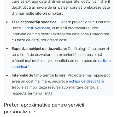
care să extragă date dintr-un singur site, costul va fi diferit
decât dacă ai nevoie de un parser care să prelucreze date
din mai multe site-uri simultan.
⚙️
Funcționalități specifice:
Fiecare proiect vine cu cerințe
unice.
Funcții avansate
, cum ar fi programarea unor
intervale de timp pentru extragerea datelor sau integrarea
cu baze de date, pot crește costul.
Expertiza echipei de dezvoltare:
Dacă alegi să colaborezi
cu o firmă de dezvoltare cu experiență, este posibil să
plătești mai mult, dar vei beneficia de un produs de
calitate
superioară
.
Intervalul de timp pentru livrare:
Proiectele mai rapide pot
avea un cost mai mare, deoarece
echipa de dezvoltare
trebuie să mobilizeze resurse suplimentare pentru a
respecta termenul limită.
Preturi aproximative pentru servicii
personalizate