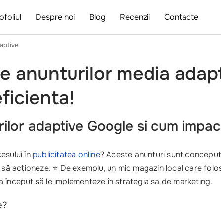
ofoliul
Despre noi
Blog
Recenzii
Contacte
daptive
le anunturilor media adap
ficienta!
ilor adaptive Google si cum impac
esului în
publicitatea online
? Aceste anunturi sunt conceput
ză să acționeze. ⭐ De exemplu, un mic magazin local care fol
a început să le implementeze în strategia sa de marketing.
e?