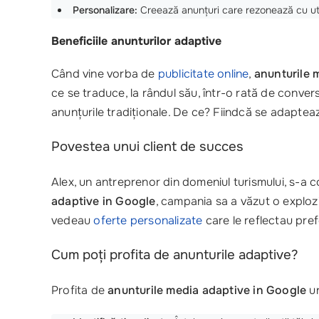
Personalizare:
Creează anunțuri care rezonează cu util
Beneficiile anunturilor adaptive
Când vine vorba de
publicitate online
,
anunturile 
ce se traduce, la rândul său, într-o rată de conver
anunțurile tradiționale. De ce? Fiindcă se adaptează s
Povestea unui client de succes
Alex, un antreprenor din domeniul turismului, s-a co
adaptive in Google
, campania sa a văzut o explozi
vedeau
oferte personalizate
care le reflectau pref
Cum poți profita de anunturile adaptive?
Profita de
anunturile media adaptive in Google
ur