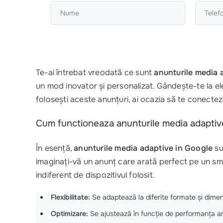
Te-ai întrebat vreodată ce sunt
anunturile media 
un mod inovator și personalizat. Gândește-te la ele 
folosești aceste anunțuri, ai ocazia să te conectezi
Cum functioneaza anunturile media adaptiv
În esență,
anunturile media adaptive in Google
su
imaginați-vă un anunț care arată perfect pe un sm
indiferent de dispozitivul folosit.
Flexibilitate:
Se adaptează la diferite formate și dimen
Optimizare:
Se ajustează în funcție de performanța anu