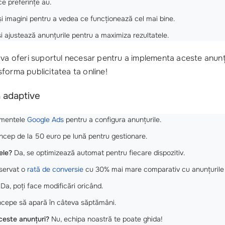
 ce preferințe au.
și imagini pentru a vedea ce funcționează cel mai bine.
 ajustează anunțurile pentru a maximiza rezultatele.
îți va oferi suportul necesar pentru a implementa aceste anu
forma publicitatea ta online!
a adaptive
umentele
Google Ads
pentru a configura anunțurile.
 încep de la 50 euro pe lună pentru gestionare.
ele?
Da, se optimizează automat pentru fiecare dispozitiv.
servat o
rată de conversie
cu 30% mai mare comparativ cu anunțurile 
Da, poți face modificări oricând.
ncepe să apară în câteva săptămâni.
ceste anunțuri?
Nu, echipa noastră te poate ghida!