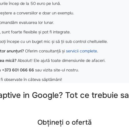
urile încep de la 50 euro pe lună.
ștere a conversiilor e doar un exemplu.
mandăm evaluarea lor lunar.
 sunt foarte flexibile și pot fi integrate.
oți începe cu un buget mic și să ții sub control cheltuielile.
or anunțuri?
Oferim consultanță și
servicii complete
.
mea mică?
Absolut! Ele ajută toate dimensiunile de afaceri.
la
+373 601 066 66
sau vizita site-ul nostru.
 fi observate în câteva săptămâni!
tive in Google? Tot ce trebuie sa 
Obțineți o ofertă