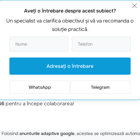
cu o concurență acerbă. După ce a contactat echipa noastră d
Aveţi o întrebare despre acest subiect?
luni, Maria a observat o dublare a vânzărilor online! Aceasta 
Un specialist va clarifica obiectivul şi vă va recomanda o
soluţie practică.
ve
Adresaţi o întrebare
mentului utilizatorilor.
WhatsApp
Telegram
ență îți poate oferi toate serviciile necesare într-un singur 
66
pentru a începe colaborarea!
?
Folosind
anunturile adaptive google
, acestea se optimizează automa