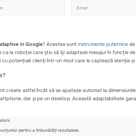
adaptive in Google
? Acestea sunt
instrumente puternice
de 
ca la roboței care știu să își adapteze mesajul în funcție de p
 cu potențialii clienți într-un mod care le captează atenția și
e?
nt create astfel încât să se ajusteze automat la dimensiunile 
artphone, dar și pe un desktop. Această adaptabilitate gara
siuni.
nțurilor pentru a îmbunătăți rezultatele.