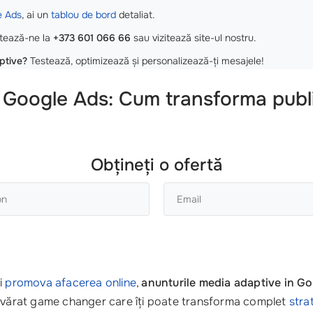
e Ads
, ai un
tablou de bord
detaliat.
tează-ne la
+373 601 066 66
sau vizitează site-ul nostru.
ptive?
Testează, optimizează și personalizează-ți mesajele!
 Google Ads: Cum transforma publi
Obțineți o ofertă
i
promova afacerea online
,
anunturile media adaptive in G
devărat game changer care îți poate transforma complet
stra