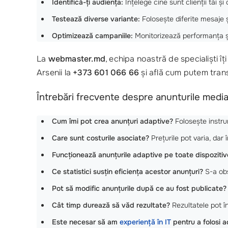
Identifică-ți audiența:
Înțelege cine sunt clienții tăi și
Testează diverse variante:
Folosește diferite mesaje 
Optimizează campaniile:
Monitorizează performanța și
La
webmaster.md
, echipa noastră de specialiști 
Arsenii la
+373 601 066 66
și află cum putem trans
Întrebări frecvente despre anunturile medi
Cum îmi pot crea anunțuri adaptive?
Folosește instr
Care sunt costurile asociate?
Prețurile pot varia, dar
Funcționează anunțurile adaptive pe toate dispozitiv
Ce statistici susțin eficiența acestor anunțuri?
S-a ob
Pot să modific anunțurile după ce au fost publicate?
Cât timp durează să văd rezultate?
Rezultatele pot î
Este necesar să am
experiență în IT
pentru a folosi a