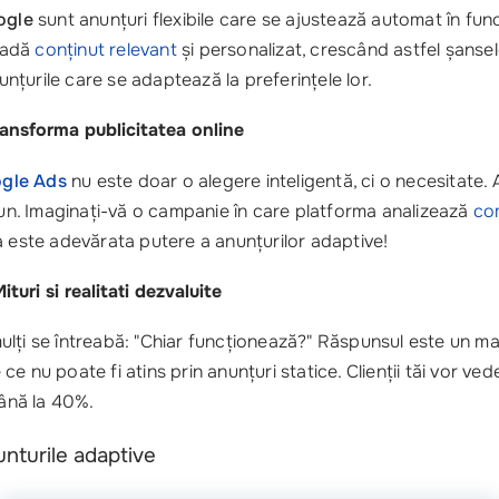
ogle
sunt anunțuri flexibile care se ajustează automat în func
 vadă
conținut relevant
și personalizat, crescând astfel șansele 
țurile care se adaptează la preferințele lor.
ansforma publicitatea online
gle Ads
nu este doar o alegere inteligentă, ci o necesitate
n. Imaginați-vă o campanie în care platforma analizează
com
a este adevărata putere a anunțurilor adaptive!
turi si realitati dezvaluite
ulți se întreabă: "Chiar funcționează?" Răspunsul este un m
ce nu poate fi atins prin anunțuri statice. Clienții tăi vor ve
până la 40%.
unturile adaptive