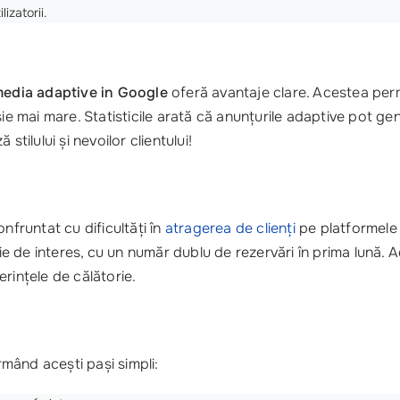
izatorii.
media adaptive in Google
oferă avantaje clare. Acestea permi
sie mai mare. Statisticile arată că anunțurile adaptive pot g
tilului și nevoilor clientului!
nfruntat cu dificultăți în
atragerea de clienți
pe platformele 
e de interes, cu un număr dublu de rezervări în prima lună. Ac
erințele de călătorie.
mând acești pași simpli: