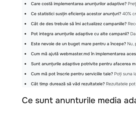
Care costă implementarea anunțurilor adaptive?
Preț
Ce statistici susțin eficiența acestor anunțuri?
40% cre
Cât de des trebuie să îmi actualizez campaniile?
Reco
Pot integra anunțurile adaptive cu alte campanii?
Da,
Este nevoie de un buget mare pentru a începe?
Nu, p
Cum mă ajută webmaster.md în implementarea acest
Sunt anunțurile adaptive potrivite pentru afacerea 
Cum mă pot înscrie pentru serviciile tale?
Poți suna 
Cât timp durează să văd rezultatele?
Rezultatele pot
Ce sunt anunturile media adap