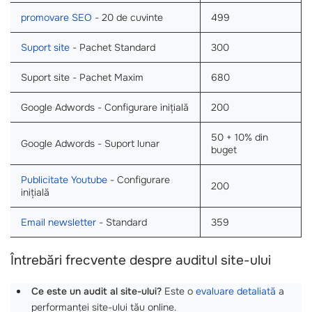
promovare SEO
- 20 de cuvinte
499
Suport site
- Pachet Standard
300
Suport site - Pachet Maxim
680
Google Adwords - Configurare inițială
200
50 + 10% din
Google Adwords - Suport lunar
buget
Publicitate Youtube
- Configurare
200
inițială
Email newsletter
- Standard
359
Întrebări frecvente despre auditul site-ului
Ce este un audit al site-ului?
Este o
evaluare detaliată
a
performanței site-ului tău online.