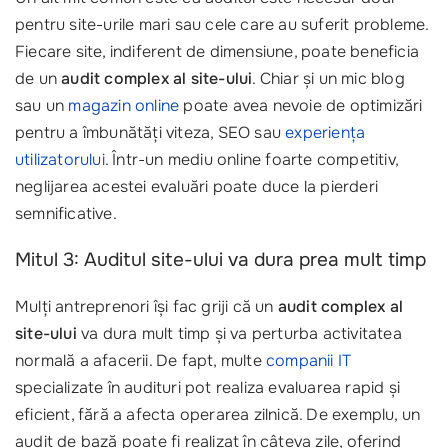
pentru site-urile mari sau cele care au suferit probleme.
Fiecare site, indiferent de dimensiune, poate beneficia
de un
audit complex al site-ului
. Chiar și un mic blog
sau un
magazin online
poate avea nevoie de optimizări
pentru a îmbunătăți viteza, SEO sau
experiența
utilizatorului
. Într-un mediu online foarte competitiv,
neglijarea acestei evaluări poate duce la pierderi
semnificative.
Mitul 3: Auditul site-ului va dura prea mult timp
Mulți antreprenori își fac griji că un
audit complex al
site-ului
va dura mult timp și va perturba activitatea
normală a afacerii. De fapt, multe
companii IT
specializate în audituri pot realiza evaluarea rapid și
eficient, fără a afecta operarea zilnică. De exemplu, un
audit de bază poate fi realizat în câteva zile, oferind