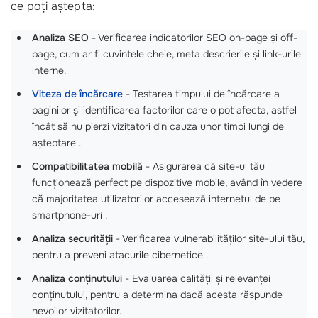
ce poți aștepta:
Analiza SEO
- Verificarea indicatorilor SEO on-page și off-
page, cum ar fi cuvintele cheie, meta descrierile și link-urile
interne.
Viteza de încărcare
- Testarea timpului de încărcare a
paginilor și identificarea factorilor care o pot afecta, astfel
încât să nu pierzi vizitatori din cauza unor timpi lungi de
așteptare .
Compatibilitatea mobilă
- Asigurarea că site-ul tău
funcționează perfect pe dispozitive mobile, având în vedere
că majoritatea utilizatorilor accesează internetul de pe
smartphone-uri .
Analiza securității
- Verificarea vulnerabilităților site-ului tău,
pentru a preveni atacurile cibernetice .
Analiza conținutului
- Evaluarea calității și relevanței
conținutului, pentru a determina dacă acesta răspunde
nevoilor vizitatorilor.