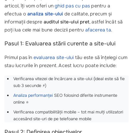
articol, îți vom oferi un
ghid pas cu pas
pentru a
efectua o
analiza site-ului
de calitate, precum și
informații despre
auditul site-ului pret
, astfel încât să
poți lua cele mai bune decizii pentru
afacerea ta
.
Pasul 1: Evaluarea stării curente a site-ului
Primul pas în
evaluarea site-ului
tău este să înțelegi cum
stau lucrurile în prezent. Acest lucru poate include:
Verificarea vitezei de încărcare a site-ului (ideal este să fie
sub 3 secunde ⚡)
Analiza performanței
SEO folosind diferite instrumente
online ⭐
Verificarea compatibilității mobile – tot mai mulți utilizatori
accesând site-uri de pe telefoane mobile
Pasul 2: Definirea obiectivelor