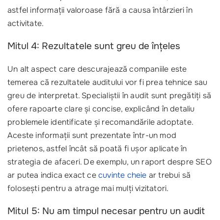
astfel informații valoroase fără a causa întârzieri în
activitate.
Mitul 4: Rezultatele sunt greu de înțeles
Un alt aspect care descurajează companiile este
temerea că rezultatele auditului vor fi prea tehnice sau
greu de interpretat. Specialiștii în audit sunt pregătiți să
ofere rapoarte clare și concise, explicând în detaliu
problemele identificate și recomandările adoptate.
Aceste informații sunt prezentate într-un mod
prietenos, astfel încât să poată fi ușor aplicate în
strategia de afaceri. De exemplu, un raport despre SEO
ar putea indica exact ce
cuvinte cheie
ar trebui să
folosești pentru a atrage mai mulți vizitatori.
Mitul 5: Nu am timpul necesar pentru un audit