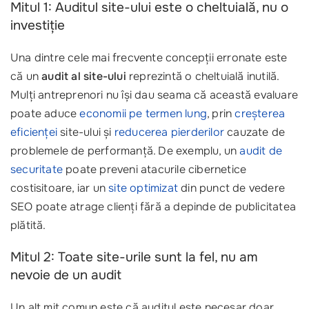
Mitul 1: Auditul site-ului este o cheltuială, nu o
investiție
Una dintre cele mai frecvente concepții erronate este
că un
audit al site-ului
reprezintă o cheltuială inutilă.
Mulți antreprenori nu își dau seama că această evaluare
poate aduce
economii pe termen lung
, prin
creșterea
eficienței
site-ului și
reducerea pierderilor
cauzate de
problemele de performanță. De exemplu, un
audit de
securitate
poate preveni atacurile cibernetice
costisitoare, iar un
site optimizat
din punct de vedere
SEO poate atrage clienți fără a depinde de publicitatea
plătită.
Mitul 2: Toate site-urile sunt la fel, nu am
nevoie de un audit
Un alt mit comun este că auditul este necesar doar