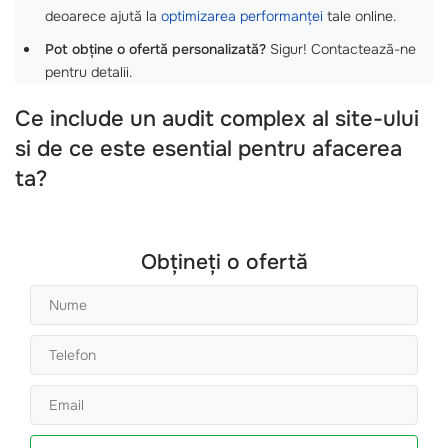
deoarece ajută la
optimizarea performanței
tale online.
Pot obține o ofertă personalizată?
Sigur! Contactează-ne
pentru detalii.
Ce include un audit complex al site-ului
si de ce este esential pentru afacerea
ta?
Obțineți o ofertă