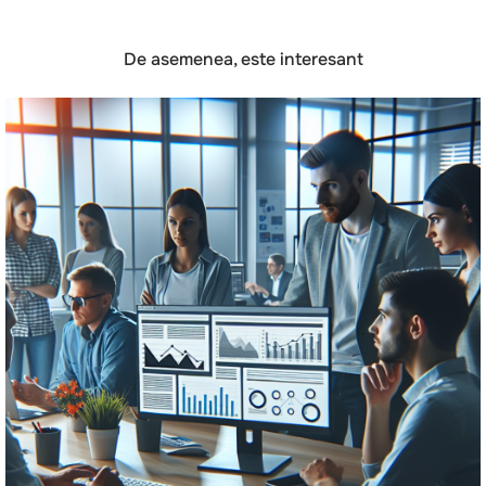
De asemenea, este interesant