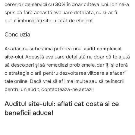
cererilor de servicii cu
30%
în doar câteva luni. Ion ne-a
spus că fără această evaluare detaliată, nu și-ar fi
putut îmbunătăți site-ul atât de eficient.
Concluzia
Așadar, nu subestima puterea unui
audit complex al
site-ului
. Această evaluare detaliată nu doar că te ajută
să descoperi și să remediezi problemele, dar îți și oferă
o strategie clară pentru dezvoltarea viitoare a afacerii
tale online. Dacă vrei să afli mai multe sau să te înscrii
pentru un audit, contactează-ne astăzi!
Auditul site-ului: aflati cat costa si ce
beneficii aduce!