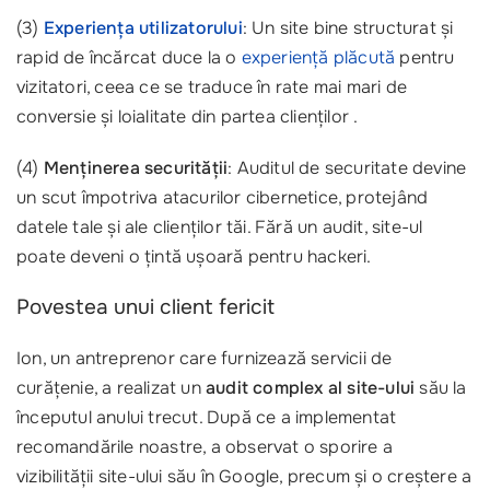
(3)
Experiența utilizatorului
: Un site bine structurat și
rapid de încărcat duce la o
experiență plăcută
pentru
vizitatori, ceea ce se traduce în rate mai mari de
conversie și loialitate din partea clienților .
(4)
Menținerea securității
: Auditul de securitate devine
un scut împotriva atacurilor cibernetice, protejând
datele tale și ale clienților tăi. Fără un audit, site-ul
poate deveni o țintă ușoară pentru hackeri.
Povestea unui client fericit
Ion, un antreprenor care furnizează servicii de
curățenie, a realizat un
audit complex al site-ului
său la
începutul anului trecut. După ce a implementat
recomandările noastre, a observat o sporire a
vizibilității site-ului său în Google, precum și o creștere a