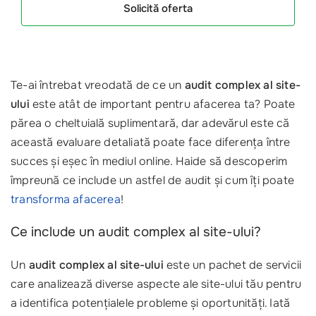
Solicită oferta
Te-ai întrebat vreodată de ce un
audit complex al site-
ului
este atât de important pentru afacerea ta? Poate
părea o cheltuială suplimentară, dar adevărul este că
această evaluare detaliată poate face diferența între
succes și eșec în mediul online. Haide să descoperim
împreună ce include un astfel de audit și cum îți poate
transforma afacerea
!
Ce include un audit complex al site-ului?
Un
audit complex al site-ului
este un pachet de servicii
care analizează diverse aspecte ale site-ului tău pentru
a identifica potențialele probleme și oportunități. Iată