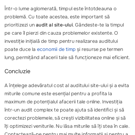
Într-o lume aglomerată, timpul este întotdeauna o
problemă. Cu toate acestea, este important să
prioritizezi un
audit al site-ului
. Gândeste-te la timpul
pe care îl pierzi din cauza problemelor existente. O
investiție inițială de timp pentru realizarea auditului
poate duce la
economii de timp
și resurse pe termen
lung, permițând afacerii tale să funcționeze mai eficient.
Concluzie
A înțelege adevăratul cost al auditului site-ului și a evita
miturile comune este esențial pentru a profita la
maximum de potențialul afacerii tale online. Investiția
într-un audit complex te poate ajuta să identifici și să
corectezi problemele, să crești vizibilitatea online și să
îți optimizezi veniturile. Nu lăsa miturile să îți stea în cale.
Contactează-ne pentru mai multe informații și pentru a