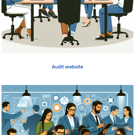
Audit website